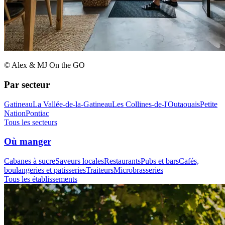
© Alex & MJ On the GO
Par secteur
Gatineau
La Vallée-de-la-Gatineau
Les Collines-de-l'Outaouais
Petite
Nation
Pontiac
Tous les secteurs
Où manger
Cabanes à sucre
Saveurs locales
Restaurants
Pubs et bars
Cafés,
boulangeries et patisseries
Traiteurs
Microbrasseries
Tous les établissements