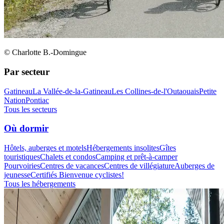
© Charlotte B.-Domingue
Par secteur
Gatineau
La Vallée-de-la-Gatineau
Les Collines-de-l'Outaouais
Petite
Nation
Pontiac
Tous les secteurs
Où dormir
Hôtels, auberges et motels
Hébergements insolites
Gîtes
touristiques
Chalets et condos
Camping et prêt-à-camper
Pourvoiries
Centres de vacances
Centres de villégiature
Auberges de
jeunesse
Certifiés Bienvenue cyclistes!
Tous les hébergements