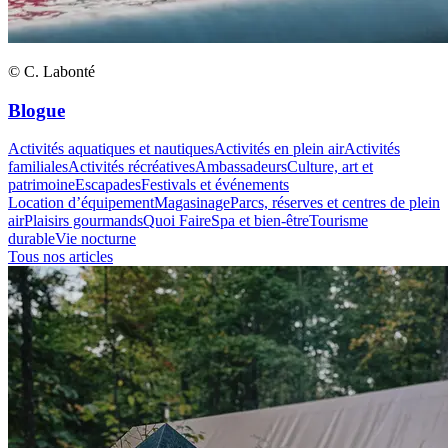
© C. Labonté
Blogue
Activités aquatiques et nautiques
Activités en plein air
Activités
familiales
Activités récréatives
Ambassadeurs
Culture, art et
patrimoine
Escapades
Festivals et événements
Location d’équipement
Magasinage
Parcs, réserves et centres de plein
air
Plaisirs gourmands
Quoi Faire
Spa et bien-être
Tourisme
durable
Vie nocturne
Tous nos articles