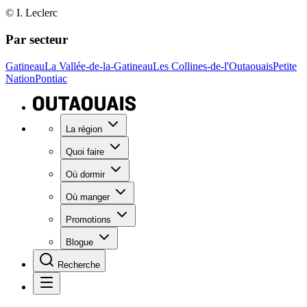
© I. Leclerc
Par secteur
Gatineau
La Vallée-de-la-Gatineau
Les Collines-de-l'Outaouais
Petite
Nation
Pontiac
La région
Quoi faire
Où dormir
Où manger
Promotions
Blogue
Recherche