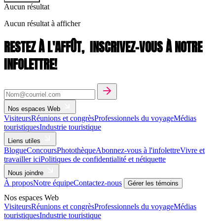
Aucun résultat
Aucun résultat à afficher
RESTEZ À L'AFFÛT,
INSCRIVEZ-VOUS À NOTRE
INFOLETTRE!
Nos espaces Web
Visiteurs
Réunions et congrès
Professionnels du voyage
Médias
touristiques
Industrie touristique
Liens utiles
Blogue
Concours
Photothèque
Abonnez-vous à l'infolettre
Vivre et
travailler ici
Politiques de confidentialité et nétiquette
Nous joindre
À propos
Notre équipe
Contactez-nous
Gérer les témoins
Nos espaces Web
Visiteurs
Réunions et congrès
Professionnels du voyage
Médias
touristiques
Industrie touristique