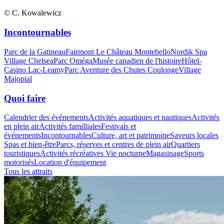
© C. Kowalewicz
Incontournables
Parc de la Gatineau
Fairmont Le Château Montebello
Nordik Spa
Village Chelsea
Parc Oméga
Musée canadien de l'histoire
Hôtel-
Casino Lac-Leamy
Parc Aventure des Chutes Coulonge
Village
Majopial
Quoi faire
Calendrier des événements
Activités aquatiques et nautiques
Activités
en plein air
Activités familliales
Festivals et
événements
Incontournables
Culture, art et patrimoine
Saveurs locales
Spas et bien-être
Parcs, réserves et centres de plein air
Quartiers
touristiques
Activités récréatives
Vie nocturne
Magasinage
Sports
motorisés
Location d'équipement
Tous les attraits