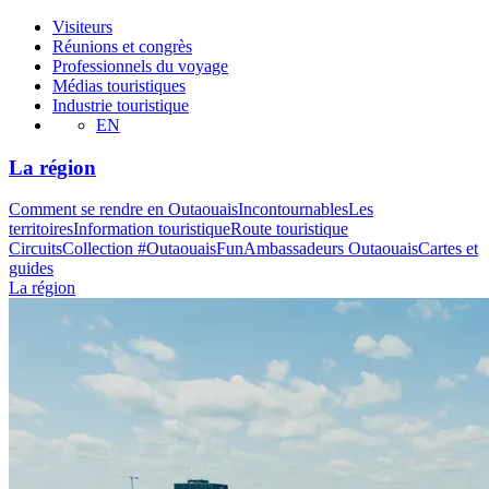
Visiteurs
Réunions et congrès
Professionnels du voyage
Médias touristiques
Industrie touristique
EN
La région
Comment se rendre en Outaouais
Incontournables
Les
territoires
Information touristique
Route touristique
Circuits
Collection #OutaouaisFun
Ambassadeurs Outaouais
Cartes et
guides
La région