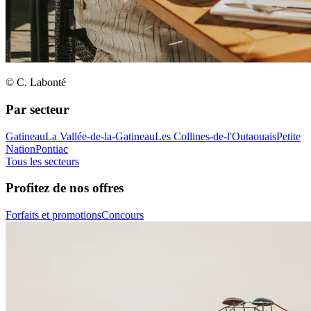
© C. Labonté
Par secteur
Gatineau
La Vallée-de-la-Gatineau
Les Collines-de-l'Outaouais
Petite
Nation
Pontiac
Tous les secteurs
Profitez de nos offres
Forfaits et promotions
Concours