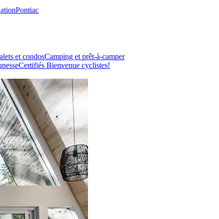
Nation
Pontiac
lets et condos
Camping et prêt-à-camper
unesse
Certifiés Bienvenue cyclistes!