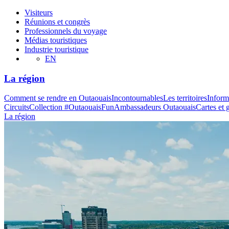
Visiteurs
Réunions et congrès
Professionnels du voyage
Médias touristiques
Industrie touristique
EN
La région
Comment se rendre en Outaouais
Incontournables
Les territoires
Inform
Circuits
Collection #OutaouaisFun
Ambassadeurs Outaouais
Cartes et 
La région