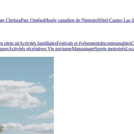
age Chelsea
Parc Oméga
Musée canadien de l'histoire
Hôtel-Casino Lac
n plein air
Activités familliales
Festivals et événements
Incontournables
C
iques
Activités récréatives
Vie nocturne
Magasinage
Sports motorisés
Loca