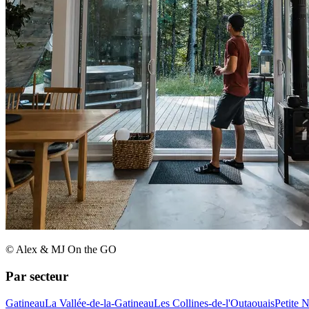
© Alex & MJ On the GO
Par secteur
Gatineau
La Vallée-de-la-Gatineau
Les Collines-de-l'Outaouais
Petite 