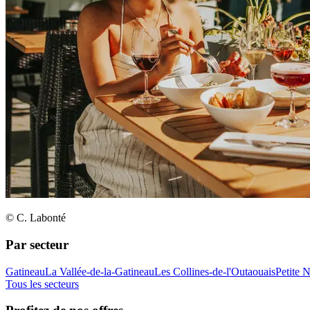
© C. Labonté
Par secteur
Gatineau
La Vallée-de-la-Gatineau
Les Collines-de-l'Outaouais
Petite 
Tous les secteurs