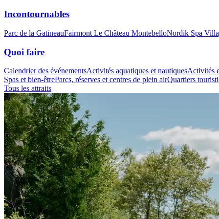
Incontournables
Parc de la Gatineau
Fairmont Le Château Montebello
Nordik Spa Vill
Quoi faire
Calendrier des événements
Activités aquatiques et nautiques
Activités e
Spas et bien-être
Parcs, réserves et centres de plein air
Quartiers tourist
Tous les attraits