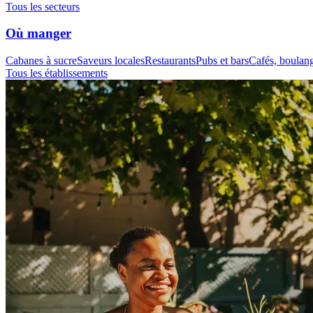
Tous les secteurs
Où manger
Cabanes à sucre
Saveurs locales
Restaurants
Pubs et bars
Cafés, boulange
Tous les établissements