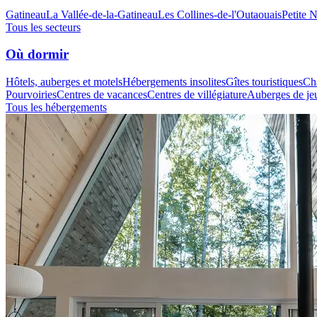
Gatineau
La Vallée-de-la-Gatineau
Les Collines-de-l'Outaouais
Petite 
Tous les secteurs
Où dormir
Hôtels, auberges et motels
Hébergements insolites
Gîtes touristiques
Cha
Pourvoiries
Centres de vacances
Centres de villégiature
Auberges de je
Tous les hébergements