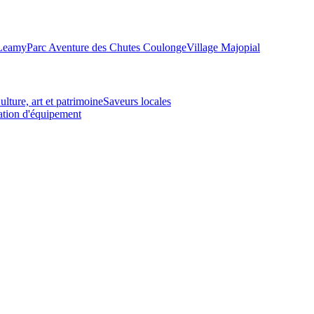
-Leamy
Parc Aventure des Chutes Coulonge
Village Majopial
ulture, art et patrimoine
Saveurs locales
tion d'équipement