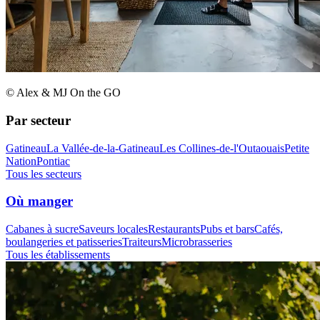
© Alex & MJ On the GO
Par secteur
Gatineau
La Vallée-de-la-Gatineau
Les Collines-de-l'Outaouais
Petite
Nation
Pontiac
Tous les secteurs
Où manger
Cabanes à sucre
Saveurs locales
Restaurants
Pubs et bars
Cafés,
boulangeries et patisseries
Traiteurs
Microbrasseries
Tous les établissements