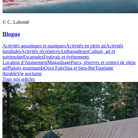
© C. Labonté
Blogue
Activités aquatiques et nautiques
Activités en plein air
Activités
familiales
Activités récréatives
Ambassadeurs
Culture, art et
patrimoine
Escapades
Festivals et événements
Location d’équipement
Magasinage
Parcs, réserves et centres de plein
air
Plaisirs gourmands
Quoi Faire
Spa et bien-être
Tourisme
durable
Vie nocturne
Tous nos articles