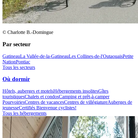
© Charlotte B.-Domingue
Par secteur
Gatineau
La Vallée-de-la-Gatineau
Les Collines-de-l'Outaouais
Petite
Nation
Pontiac
Tous les secteurs
Où dormir
Hôtels, auberges et motels
Hébergements insolites
Gîtes
touristiques
Chalets et condos
Camping et prêt-à-camper
Pourvoiries
Centres de vacances
Centres de villégiature
Auberges de
jeunesse
Certifiés Bienvenue cyclistes!
Tous les hébergements