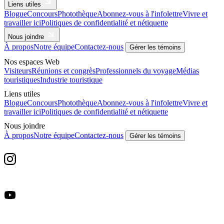
Liens utiles
Blogue
Concours
Photothèque
Abonnez-vous à l'infolettre
Vivre et
travailler ici
Politiques de confidentialité et nétiquette
Nous joindre
À propos
Notre équipe
Contactez-nous
Gérer les témoins
Nos espaces Web
Visiteurs
Réunions et congrès
Professionnels du voyage
Médias
touristiques
Industrie touristique
Liens utiles
Blogue
Concours
Photothèque
Abonnez-vous à l'infolettre
Vivre et
travailler ici
Politiques de confidentialité et nétiquette
Nous joindre
À propos
Notre équipe
Contactez-nous
Gérer les témoins