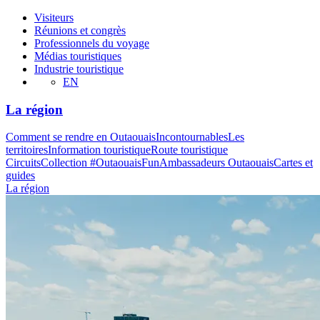
Visiteurs
Réunions et congrès
Professionnels du voyage
Médias touristiques
Industrie touristique
EN
La région
Comment se rendre en Outaouais
Incontournables
Les
territoires
Information touristique
Route touristique
Circuits
Collection #OutaouaisFun
Ambassadeurs Outaouais
Cartes et
guides
La région