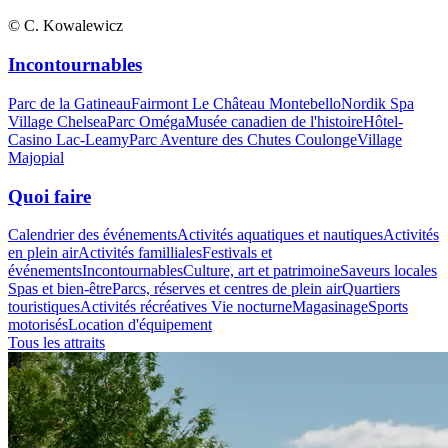
© C. Kowalewicz
Incontournables
Parc de la Gatineau
Fairmont Le Château Montebello
Nordik Spa
Village Chelsea
Parc Oméga
Musée canadien de l'histoire
Hôtel-
Casino Lac-Leamy
Parc Aventure des Chutes Coulonge
Village
Majopial
Quoi faire
Calendrier des événements
Activités aquatiques et nautiques
Activités
en plein air
Activités familliales
Festivals et
événements
Incontournables
Culture, art et patrimoine
Saveurs locales
Spas et bien-être
Parcs, réserves et centres de plein air
Quartiers
touristiques
Activités récréatives
Vie nocturne
Magasinage
Sports
motorisés
Location d'équipement
Tous les attraits