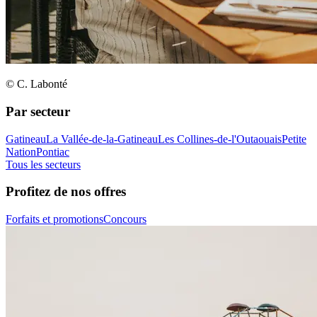
© C. Labonté
Par secteur
Gatineau
La Vallée-de-la-Gatineau
Les Collines-de-l'Outaouais
Petite
Nation
Pontiac
Tous les secteurs
Profitez de nos offres
Forfaits et promotions
Concours