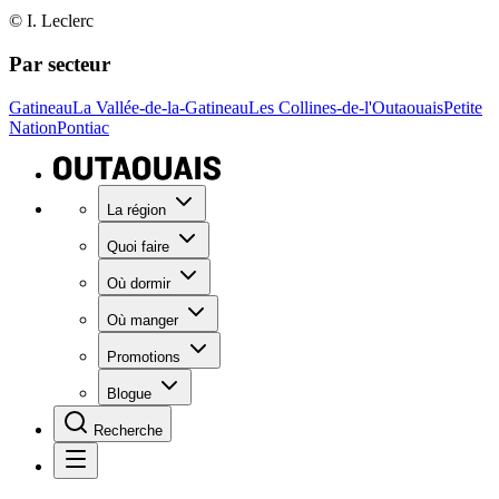
© I. Leclerc
Par secteur
Gatineau
La Vallée-de-la-Gatineau
Les Collines-de-l'Outaouais
Petite
Nation
Pontiac
La région
Quoi faire
Où dormir
Où manger
Promotions
Blogue
Recherche