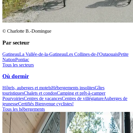
© Charlotte B.-Domingue
Par secteur
Gatineau
La Vallée-de-la-Gatineau
Les Collines-de-l'Outaouais
Petite
Nation
Pontiac
Tous les secteurs
Où dormir
Hôtels, auberges et motels
Hébergements insolites
Gîtes
touristiques
Chalets et condos
Camping et prêt-à-camper
Pourvoiries
Centres de vacances
Centres de villégiature
Auberges de
jeunesse
Certifiés Bienvenue cyclistes!
Tous les hébergements