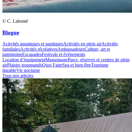
© C. Labonté
Blogue
Activités aquatiques et nautiques
Activités en plein air
Activités
familiales
Activités récréatives
Ambassadeurs
Culture, art et
patrimoine
Escapades
Festivals et événements
Location d’équipement
Magasinage
Parcs, réserves et centres de plein
air
Plaisirs gourmands
Quoi Faire
Spa et bien-être
Tourisme
durable
Vie nocturne
Tous nos articles