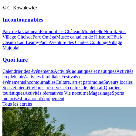
© C. Kowalewicz
Incontournables
Parc de la Gatineau
Fairmont Le Château Montebello
Nordik Spa
Village Chelsea
Parc Oméga
Musée canadien de l'histoire
Hôtel-
Casino Lac-Leamy
Parc Aventure des Chutes Coulonge
Village
Majopial
Quoi faire
Calendrier des événements
Activités aquatiques et nautiques
Activités
en plein air
Activités familliales
Festivals et
événements
Incontournables
Culture, art et patrimoine
Saveurs locales
Spas et bien-être
Parcs, réserves et centres de plein air
Quartiers
touristiques
Activités récréatives
Vie nocturne
Magasinage
Sports
motorisés
Location d'équipement
Tous les attraits