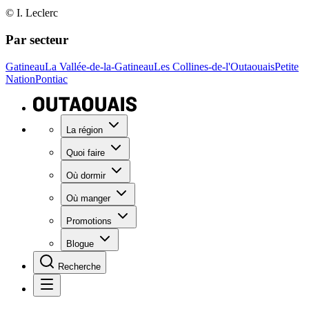
© I. Leclerc
Par secteur
Gatineau
La Vallée-de-la-Gatineau
Les Collines-de-l'Outaouais
Petite
Nation
Pontiac
La région
Quoi faire
Où dormir
Où manger
Promotions
Blogue
Recherche