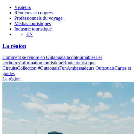
Visiteurs
Réunions et congrès
Professionnels du voyage
Médias touristiques
Industrie touristique
EN
La région
Comment se rendre en Outaouais
Incontournables
Les
territoires
Information touristique
Route touristique
Circuits
Collection #OutaouaisFun
Ambassadeurs Outaouais
Cartes et
guides
La région