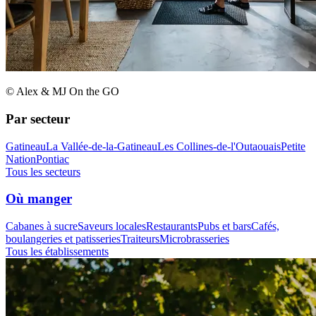
© Alex & MJ On the GO
Par secteur
Gatineau
La Vallée-de-la-Gatineau
Les Collines-de-l'Outaouais
Petite
Nation
Pontiac
Tous les secteurs
Où manger
Cabanes à sucre
Saveurs locales
Restaurants
Pubs et bars
Cafés,
boulangeries et patisseries
Traiteurs
Microbrasseries
Tous les établissements