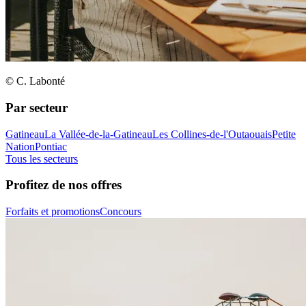
© C. Labonté
Par secteur
Gatineau
La Vallée-de-la-Gatineau
Les Collines-de-l'Outaouais
Petite
Nation
Pontiac
Tous les secteurs
Profitez de nos offres
Forfaits et promotions
Concours