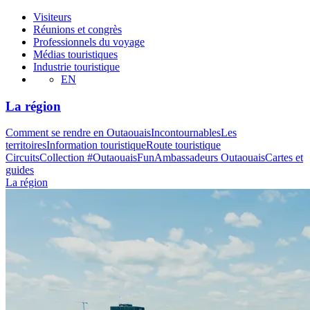
Visiteurs
Réunions et congrès
Professionnels du voyage
Médias touristiques
Industrie touristique
EN
La région
Comment se rendre en Outaouais
Incontournables
Les
territoires
Information touristique
Route touristique
Circuits
Collection #OutaouaisFun
Ambassadeurs Outaouais
Cartes et
guides
La région