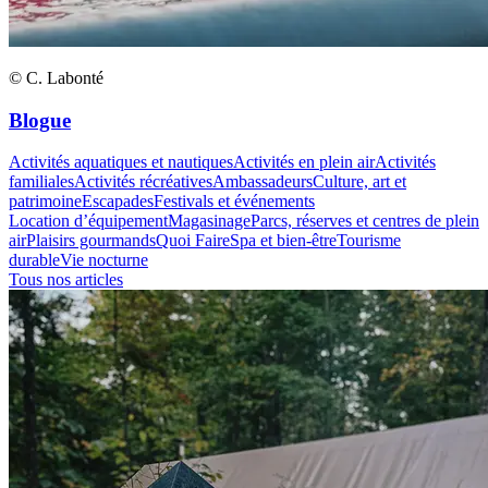
© C. Labonté
Blogue
Activités aquatiques et nautiques
Activités en plein air
Activités
familiales
Activités récréatives
Ambassadeurs
Culture, art et
patrimoine
Escapades
Festivals et événements
Location d’équipement
Magasinage
Parcs, réserves et centres de plein
air
Plaisirs gourmands
Quoi Faire
Spa et bien-être
Tourisme
durable
Vie nocturne
Tous nos articles