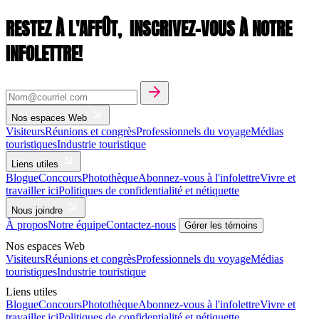
RESTEZ À L'AFFÛT,
INSCRIVEZ-VOUS À NOTRE
INFOLETTRE!
Nos espaces Web
Visiteurs
Réunions et congrès
Professionnels du voyage
Médias
touristiques
Industrie touristique
Liens utiles
Blogue
Concours
Photothèque
Abonnez-vous à l'infolettre
Vivre et
travailler ici
Politiques de confidentialité et nétiquette
Nous joindre
À propos
Notre équipe
Contactez-nous
Gérer les témoins
Nos espaces Web
Visiteurs
Réunions et congrès
Professionnels du voyage
Médias
touristiques
Industrie touristique
Liens utiles
Blogue
Concours
Photothèque
Abonnez-vous à l'infolettre
Vivre et
travailler ici
Politiques de confidentialité et nétiquette