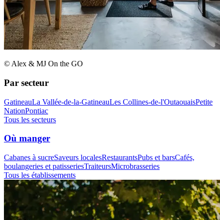
© Alex & MJ On the GO
Par secteur
Gatineau
La Vallée-de-la-Gatineau
Les Collines-de-l'Outaouais
Petite
Nation
Pontiac
Tous les secteurs
Où manger
Cabanes à sucre
Saveurs locales
Restaurants
Pubs et bars
Cafés,
boulangeries et patisseries
Traiteurs
Microbrasseries
Tous les établissements