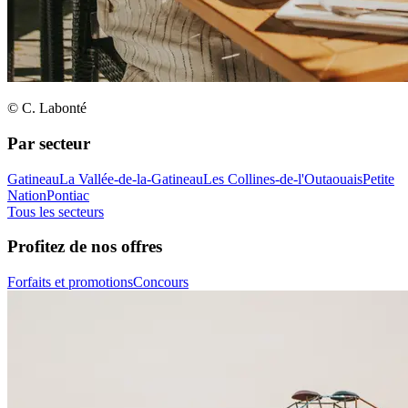
© C. Labonté
Par secteur
Gatineau
La Vallée-de-la-Gatineau
Les Collines-de-l'Outaouais
Petite
Nation
Pontiac
Tous les secteurs
Profitez de nos offres
Forfaits et promotions
Concours