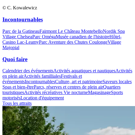
© C. Kowalewicz
Incontournables
Parc de la Gatineau
Fairmont Le Château Montebello
Nordik Spa
Village Chelsea
Parc Oméga
Musée canadien de l'histoire
Hôtel-
Casino Lac-Leamy
Parc Aventure des Chutes Coulonge
Village
Majopial
Quoi faire
Calendrier des événements
Activités aquatiques et nautiques
Activités
en plein air
Activités familliales
Festivals et
événements
Incontournables
Culture, art et patrimoine
Saveurs locales
Spas et bien-être
Parcs, réserves et centres de plein air
Quartiers
touristiques
Activités récréatives
Vie nocturne
Magasinage
Sports
motorisés
Location d'équipement
Tous les attraits