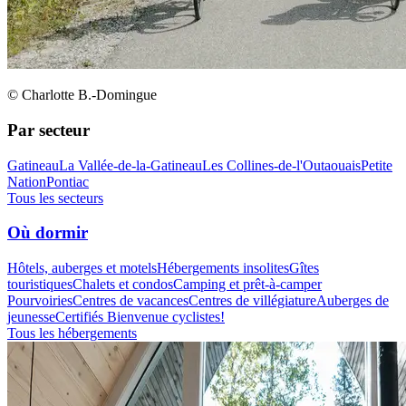
© Charlotte B.-Domingue
Par secteur
Gatineau
La Vallée-de-la-Gatineau
Les Collines-de-l'Outaouais
Petite
Nation
Pontiac
Tous les secteurs
Où dormir
Hôtels, auberges et motels
Hébergements insolites
Gîtes
touristiques
Chalets et condos
Camping et prêt-à-camper
Pourvoiries
Centres de vacances
Centres de villégiature
Auberges de
jeunesse
Certifiés Bienvenue cyclistes!
Tous les hébergements