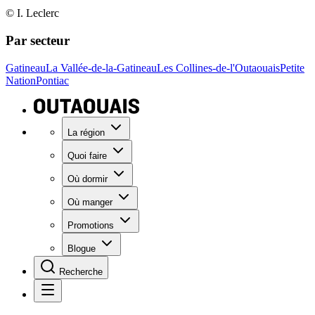
© I. Leclerc
Par secteur
Gatineau
La Vallée-de-la-Gatineau
Les Collines-de-l'Outaouais
Petite
Nation
Pontiac
La région
Quoi faire
Où dormir
Où manger
Promotions
Blogue
Recherche