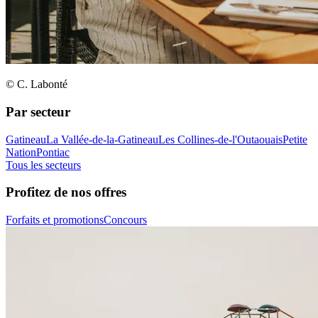
© C. Labonté
Par secteur
Gatineau
La Vallée-de-la-Gatineau
Les Collines-de-l'Outaouais
Petite
Nation
Pontiac
Tous les secteurs
Profitez de nos offres
Forfaits et promotions
Concours