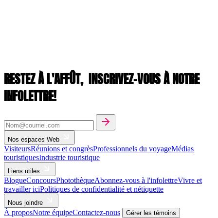
RESTEZ À L'AFFÛT,
INSCRIVEZ-VOUS À NOTRE
INFOLETTRE!
Nos espaces Web
Visiteurs
Réunions et congrès
Professionnels du voyage
Médias
touristiques
Industrie touristique
Liens utiles
Blogue
Concours
Photothèque
Abonnez-vous à l'infolettre
Vivre et
travailler ici
Politiques de confidentialité et nétiquette
Nous joindre
À propos
Notre équipe
Contactez-nous
Gérer les témoins