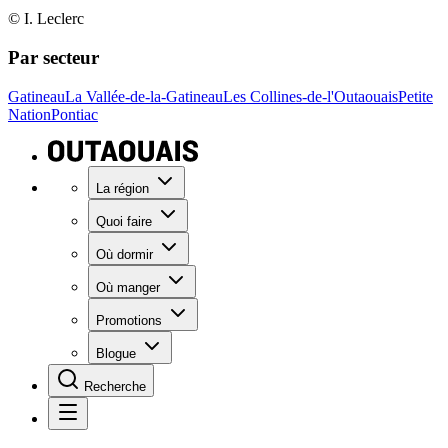
© I. Leclerc
Par secteur
Gatineau
La Vallée-de-la-Gatineau
Les Collines-de-l'Outaouais
Petite
Nation
Pontiac
La région
Quoi faire
Où dormir
Où manger
Promotions
Blogue
Recherche