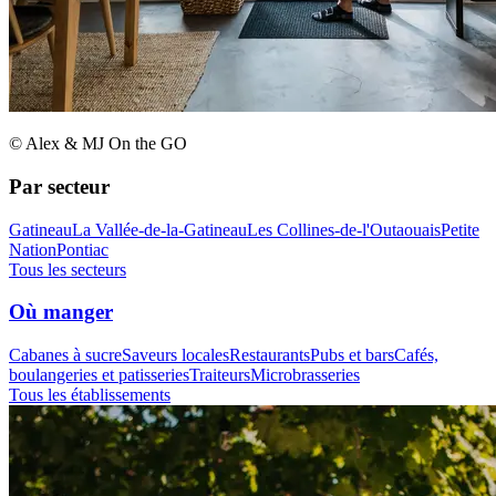
© Alex & MJ On the GO
Par secteur
Gatineau
La Vallée-de-la-Gatineau
Les Collines-de-l'Outaouais
Petite
Nation
Pontiac
Tous les secteurs
Où manger
Cabanes à sucre
Saveurs locales
Restaurants
Pubs et bars
Cafés,
boulangeries et patisseries
Traiteurs
Microbrasseries
Tous les établissements