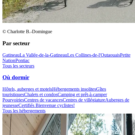
© Charlotte B.-Domingue
Par secteur
Gatineau
La Vallée-de-la-Gatineau
Les Collines-de-l'Outaouais
Petite
Nation
Pontiac
Tous les secteurs
Où dormir
Hôtels, auberges et motels
Hébergements insolites
Gîtes
touristiques
Chalets et condos
Camping et prêt-à-camper
Pourvoiries
Centres de vacances
Centres de villégiature
Auberges de
jeunesse
Certifiés Bienvenue cyclistes!
Tous les hébergements