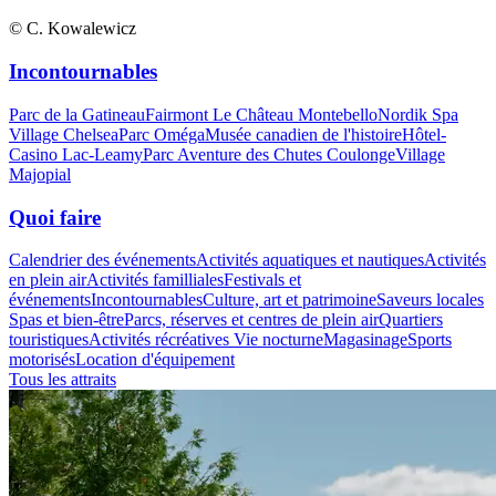
© C. Kowalewicz
Incontournables
Parc de la Gatineau
Fairmont Le Château Montebello
Nordik Spa
Village Chelsea
Parc Oméga
Musée canadien de l'histoire
Hôtel-
Casino Lac-Leamy
Parc Aventure des Chutes Coulonge
Village
Majopial
Quoi faire
Calendrier des événements
Activités aquatiques et nautiques
Activités
en plein air
Activités familliales
Festivals et
événements
Incontournables
Culture, art et patrimoine
Saveurs locales
Spas et bien-être
Parcs, réserves et centres de plein air
Quartiers
touristiques
Activités récréatives
Vie nocturne
Magasinage
Sports
motorisés
Location d'équipement
Tous les attraits