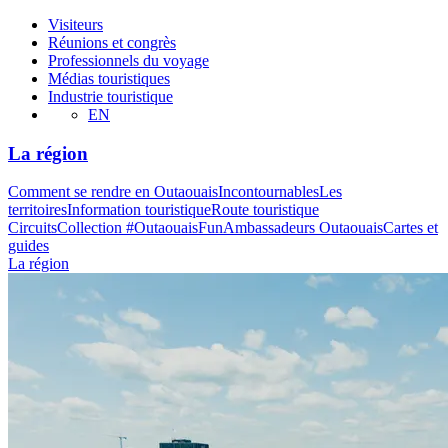
Visiteurs
Réunions et congrès
Professionnels du voyage
Médias touristiques
Industrie touristique
EN
La région
Comment se rendre en Outaouais
Incontournables
Les
territoires
Information touristique
Route touristique
Circuits
Collection #OutaouaisFun
Ambassadeurs Outaouais
Cartes et
guides
La région