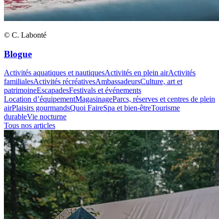
© C. Labonté
Blogue
Activités aquatiques et nautiques
Activités en plein air
Activités
familiales
Activités récréatives
Ambassadeurs
Culture, art et
patrimoine
Escapades
Festivals et événements
Location d’équipement
Magasinage
Parcs, réserves et centres de plein
air
Plaisirs gourmands
Quoi Faire
Spa et bien-être
Tourisme
durable
Vie nocturne
Tous nos articles