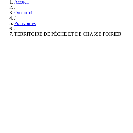
Accueil
/
Où dormir
/
Pourvoiries
/
TERRITOIRE DE PÊCHE ET DE CHASSE POIRIER