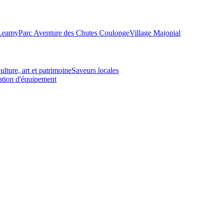
-Leamy
Parc Aventure des Chutes Coulonge
Village Majopial
ulture, art et patrimoine
Saveurs locales
tion d'équipement