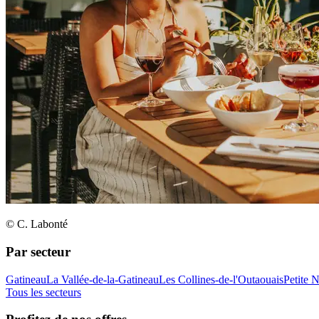
© C. Labonté
Par secteur
Gatineau
La Vallée-de-la-Gatineau
Les Collines-de-l'Outaouais
Petite 
Tous les secteurs