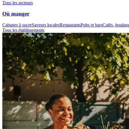
Tous les secteurs
Où manger
Cabanes à sucre
Saveurs locales
Restaurants
Pubs et bars
Cafés, boulange
Tous les établissements