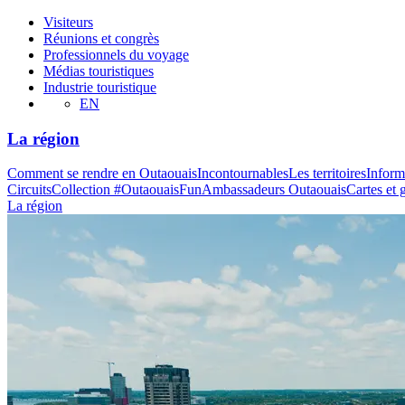
Visiteurs
Réunions et congrès
Professionnels du voyage
Médias touristiques
Industrie touristique
EN
La région
Comment se rendre en Outaouais
Incontournables
Les territoires
Inform
Circuits
Collection #OutaouaisFun
Ambassadeurs Outaouais
Cartes et 
La région