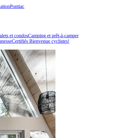
Nation
Pontiac
lets et condos
Camping et prêt-à-camper
unesse
Certifiés Bienvenue cyclistes!