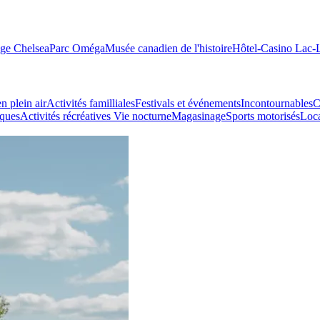
age Chelsea
Parc Oméga
Musée canadien de l'histoire
Hôtel-Casino Lac
n plein air
Activités familliales
Festivals et événements
Incontournables
C
iques
Activités récréatives
Vie nocturne
Magasinage
Sports motorisés
Loca