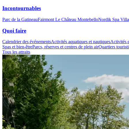
Incontournables
Parc de la Gatineau
Fairmont Le Château Montebello
Nordik Spa Vill
Quoi faire
Calendrier des événements
Activités aquatiques et nautiques
Activités e
Spas et bien-être
Parcs, réserves et centres de plein air
Quartiers tourist
Tous les attraits