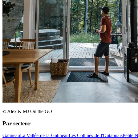
© Alex & MJ On the GO
Par secteur
Gatineau
La Vallée-de-la-Gatineau
Les Collines-de-l'Outaouais
Petite 