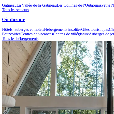
Gatineau
La Vallée-de-la-Gatineau
Les Collines-de-l'Outaouais
Petite 
Tous les secteurs
Où dormir
Hôtels, auberges et motels
Hébergements insolites
Gîtes touristiques
Cha
Pourvoiries
Centres de vacances
Centres de villégiature
Auberges de je
Tous les hébergements