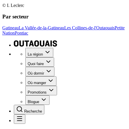
© I. Leclerc
Par secteur
Gatineau
La Vallée-de-la-Gatineau
Les Collines-de-l'Outaouais
Petite
Nation
Pontiac
La région
Quoi faire
Où dormir
Où manger
Promotions
Blogue
Recherche