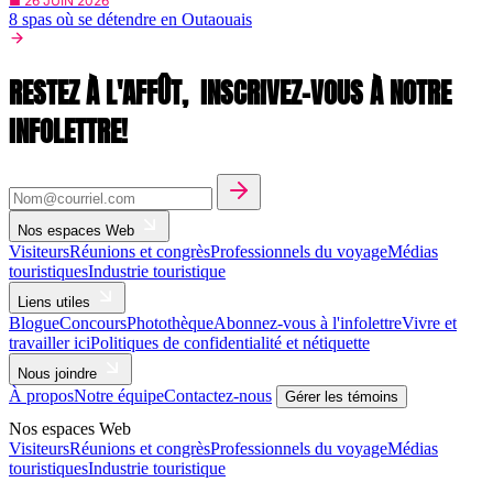
■ 26 JUIN 2026
8 spas où se détendre en Outaouais
RESTEZ À L'AFFÛT,
INSCRIVEZ-VOUS À NOTRE
INFOLETTRE!
Nos espaces Web
Visiteurs
Réunions et congrès
Professionnels du voyage
Médias
touristiques
Industrie touristique
Liens utiles
Blogue
Concours
Photothèque
Abonnez-vous à l'infolettre
Vivre et
travailler ici
Politiques de confidentialité et nétiquette
Nous joindre
À propos
Notre équipe
Contactez-nous
Gérer les témoins
Nos espaces Web
Visiteurs
Réunions et congrès
Professionnels du voyage
Médias
touristiques
Industrie touristique