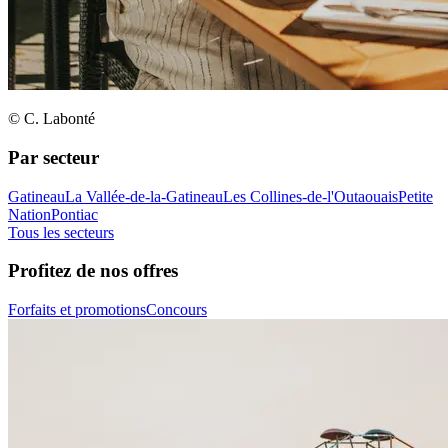
© C. Labonté
Par secteur
Gatineau
La Vallée-de-la-Gatineau
Les Collines-de-l'Outaouais
Petite
Nation
Pontiac
Tous les secteurs
Profitez de nos offres
Forfaits et promotions
Concours