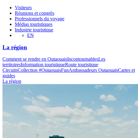
Visiteurs
Réunions et congrès
Professionnels du voyage
Médias touristiques
Industrie touristique
EN
La région
Comment se rendre en Outaouais
Incontournables
Les
territoires
Information touristique
Route touristique
Circuits
Collection #OutaouaisFun
Ambassadeurs Outaouais
Cartes et
guides
La région