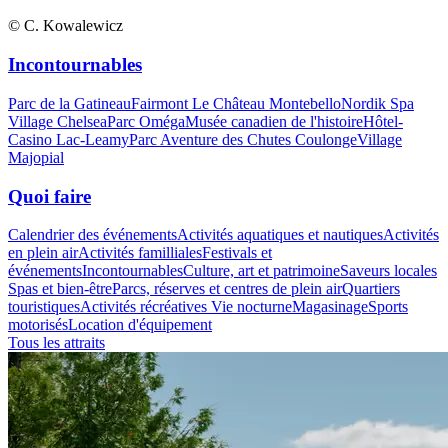
© C. Kowalewicz
Incontournables
Parc de la Gatineau
Fairmont Le Château Montebello
Nordik Spa
Village Chelsea
Parc Oméga
Musée canadien de l'histoire
Hôtel-
Casino Lac-Leamy
Parc Aventure des Chutes Coulonge
Village
Majopial
Quoi faire
Calendrier des événements
Activités aquatiques et nautiques
Activités
en plein air
Activités familliales
Festivals et
événements
Incontournables
Culture, art et patrimoine
Saveurs locales
Spas et bien-être
Parcs, réserves et centres de plein air
Quartiers
touristiques
Activités récréatives
Vie nocturne
Magasinage
Sports
motorisés
Location d'équipement
Tous les attraits