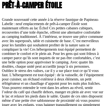
PRÊT-À-CAMPER ÉTOILE
Grande nouveauté cette année à la réserve faunique de Papineau-
Labelle : neuf emplacements de prêt-à-camper
Étoile
sont
maintenant offerts au lac Écho
!
Ces petites cabanes cubiques,
recouvertes d’une toile étanche, offrent une alternative confortable
au camping traditionnel. À l’intérieur, se trouve une pièce commune
avec lits superposés, table et cuisinette de base. C’est merveilleux
pour les familles qui souhaitent profiter de la nature sans se
compliquer la vie! Ces hébergements tout équipé permettent de
combiner le confort et le plein air. Pour les gens qui sont frileux à
camper parce qu’ils sont inquiets de ne pas être confortables, c’est
une belle option pour apprivoiser le camping. Avec quatre lits
doubles, chaque unité peut accueillir jusqu’à six personnes.
Oubliez le stress des valises, car il y a sur place tout ce qu’il vous
faut. L’hébergement est tout équipé : de la vaisselle, de l’équipement
pour cuisiner, un réchaud extérieur à deux éléments, un petit
réfrigérateur et un chauffage d’appoint pour les nuits plus fraîches.
Vous pourrez entendre le vent dans les arbres au réveil, sentir
l’odeur du café qui chauffe dehors, manger en plein air avec vue sur
le lac et relaxer les pieds dans le sable. Quatre de ces sites disposent
même d’une petite rive sablonneuse de proximité où vous pourrez
jouer avec les enfants, vous baigner tranquillement ou simplement