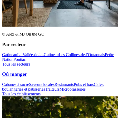
© Alex & MJ On the GO
Par secteur
Gatineau
La Vallée-de-la-Gatineau
Les Collines-de-l'Outaouais
Petite
Nation
Pontiac
Tous les secteurs
Où manger
Cabanes à sucre
Saveurs locales
Restaurants
Pubs et bars
Cafés,
boulangeries et patisseries
Traiteurs
Microbrasseries
Tous les établissements