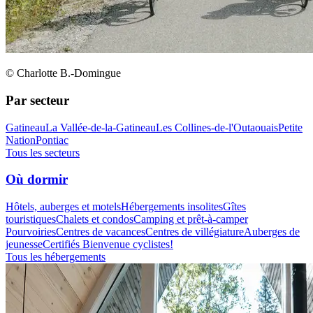
© Charlotte B.-Domingue
Par secteur
Gatineau
La Vallée-de-la-Gatineau
Les Collines-de-l'Outaouais
Petite
Nation
Pontiac
Tous les secteurs
Où dormir
Hôtels, auberges et motels
Hébergements insolites
Gîtes
touristiques
Chalets et condos
Camping et prêt-à-camper
Pourvoiries
Centres de vacances
Centres de villégiature
Auberges de
jeunesse
Certifiés Bienvenue cyclistes!
Tous les hébergements