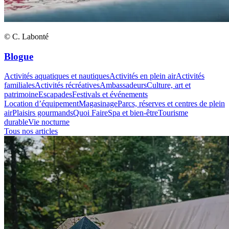
© C. Labonté
Blogue
Activités aquatiques et nautiques
Activités en plein air
Activités
familiales
Activités récréatives
Ambassadeurs
Culture, art et
patrimoine
Escapades
Festivals et événements
Location d’équipement
Magasinage
Parcs, réserves et centres de plein
air
Plaisirs gourmands
Quoi Faire
Spa et bien-être
Tourisme
durable
Vie nocturne
Tous nos articles