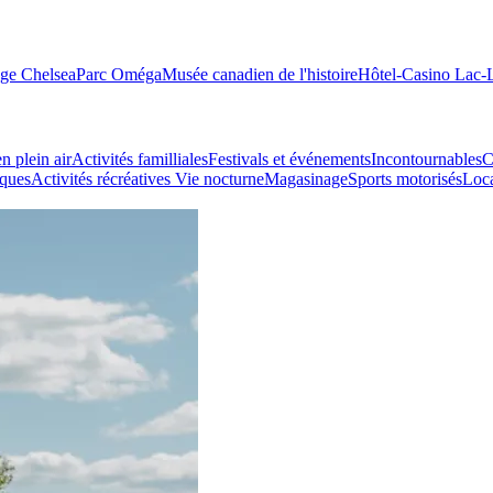
age Chelsea
Parc Oméga
Musée canadien de l'histoire
Hôtel-Casino Lac
n plein air
Activités familliales
Festivals et événements
Incontournables
C
iques
Activités récréatives
Vie nocturne
Magasinage
Sports motorisés
Loca