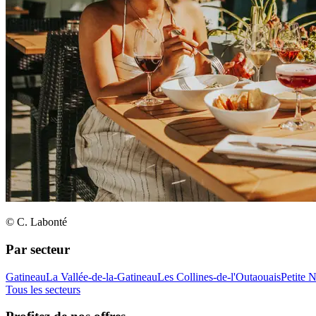
© C. Labonté
Par secteur
Gatineau
La Vallée-de-la-Gatineau
Les Collines-de-l'Outaouais
Petite 
Tous les secteurs