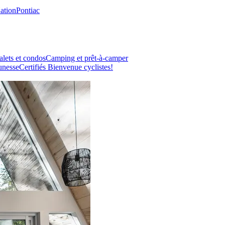
Nation
Pontiac
lets et condos
Camping et prêt-à-camper
unesse
Certifiés Bienvenue cyclistes!