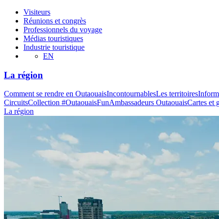
Visiteurs
Réunions et congrès
Professionnels du voyage
Médias touristiques
Industrie touristique
EN
La région
Comment se rendre en Outaouais
Incontournables
Les territoires
Inform
Circuits
Collection #OutaouaisFun
Ambassadeurs Outaouais
Cartes et 
La région