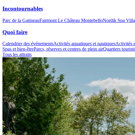
Incontournables
Parc de la Gatineau
Fairmont Le Château Montebello
Nordik Spa Vill
Quoi faire
Calendrier des événements
Activités aquatiques et nautiques
Activités e
Spas et bien-être
Parcs, réserves et centres de plein air
Quartiers tourist
Tous les attraits