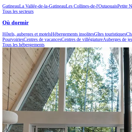
Gatineau
La Vallée-de-la-Gatineau
Les Collines-de-l'Outaouais
Petite 
Tous les secteurs
Où dormir
Hôtels, auberges et motels
Hébergements insolites
Gîtes touristiques
Cha
Pourvoiries
Centres de vacances
Centres de villégiature
Auberges de je
Tous les hébergements