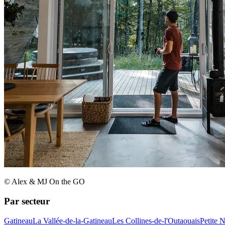
© Alex & MJ On the GO
Par secteur
Gatineau
La Vallée-de-la-Gatineau
Les Collines-de-l'Outaouais
Petite 