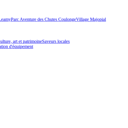
-Leamy
Parc Aventure des Chutes Coulonge
Village Majopial
ulture, art et patrimoine
Saveurs locales
tion d'équipement