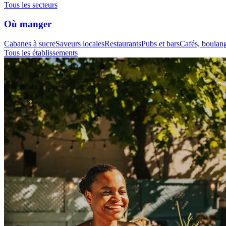
Tous les secteurs
Où manger
Cabanes à sucre
Saveurs locales
Restaurants
Pubs et bars
Cafés, boulange
Tous les établissements