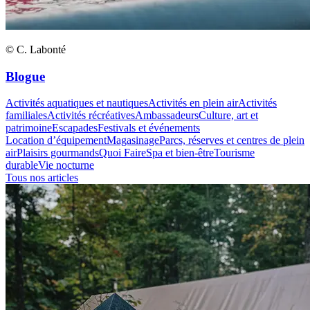
© C. Labonté
Blogue
Activités aquatiques et nautiques
Activités en plein air
Activités
familiales
Activités récréatives
Ambassadeurs
Culture, art et
patrimoine
Escapades
Festivals et événements
Location d’équipement
Magasinage
Parcs, réserves et centres de plein
air
Plaisirs gourmands
Quoi Faire
Spa et bien-être
Tourisme
durable
Vie nocturne
Tous nos articles