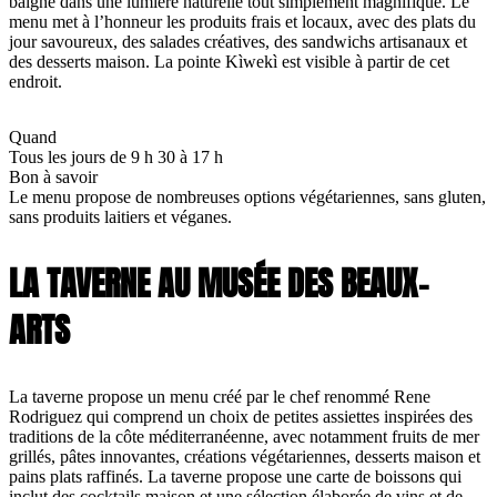
baigne dans une lumière naturelle tout simplement magnifique. Le
menu met à l’honneur les produits frais et locaux, avec des plats du
jour savoureux, des salades créatives, des sandwichs artisanaux et
des desserts maison. La pointe Kìwekì est visible à partir de cet
endroit.
Quand
Tous les jours de 9 h 30 à 17 h
Bon à savoir
Le menu propose de nombreuses options végétariennes, sans gluten,
sans produits laitiers et véganes.
LA TAVERNE AU MUSÉE DES BEAUX-
ARTS
La taverne propose un menu créé par le chef renommé Rene
Rodriguez qui comprend un choix de petites assiettes inspirées des
traditions de la côte méditerranéenne, avec notamment fruits de mer
grillés, pâtes innovantes, créations végétariennes, desserts maison et
pains plats raffinés. La taverne propose une carte de boissons qui
inclut des cocktails maison et une sélection élaborée de vins et de