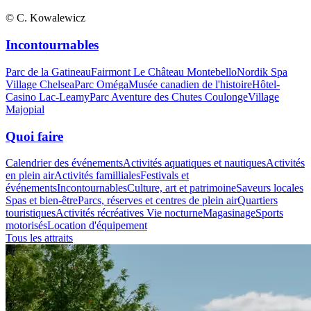
© C. Kowalewicz
Incontournables
Parc de la Gatineau
Fairmont Le Château Montebello
Nordik Spa
Village Chelsea
Parc Oméga
Musée canadien de l'histoire
Hôtel-
Casino Lac-Leamy
Parc Aventure des Chutes Coulonge
Village
Majopial
Quoi faire
Calendrier des événements
Activités aquatiques et nautiques
Activités
en plein air
Activités familliales
Festivals et
événements
Incontournables
Culture, art et patrimoine
Saveurs locales
Spas et bien-être
Parcs, réserves et centres de plein air
Quartiers
touristiques
Activités récréatives
Vie nocturne
Magasinage
Sports
motorisés
Location d'équipement
Tous les attraits