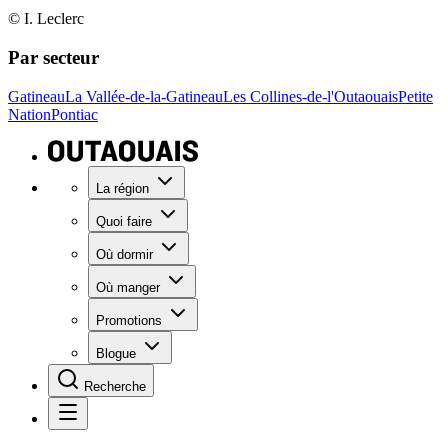
© I. Leclerc
Par secteur
Gatineau
La Vallée-de-la-Gatineau
Les Collines-de-l'Outaouais
Petite
Nation
Pontiac
La région
Quoi faire
Où dormir
Où manger
Promotions
Blogue
Recherche