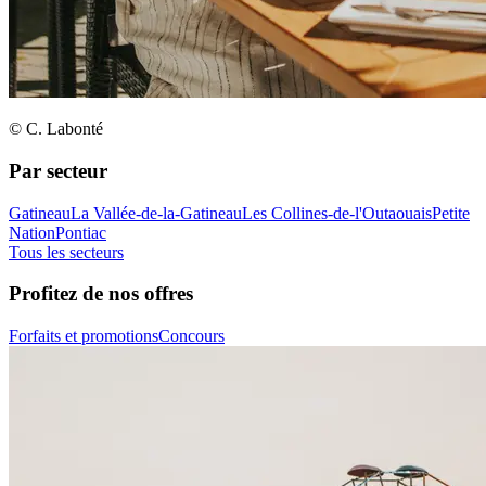
© C. Labonté
Par secteur
Gatineau
La Vallée-de-la-Gatineau
Les Collines-de-l'Outaouais
Petite
Nation
Pontiac
Tous les secteurs
Profitez de nos offres
Forfaits et promotions
Concours