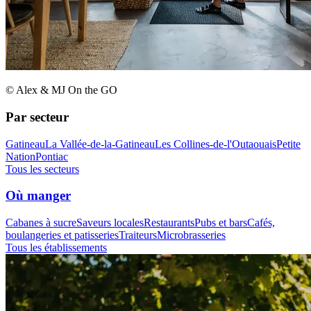
© Alex & MJ On the GO
Par secteur
Gatineau
La Vallée-de-la-Gatineau
Les Collines-de-l'Outaouais
Petite
Nation
Pontiac
Tous les secteurs
Où manger
Cabanes à sucre
Saveurs locales
Restaurants
Pubs et bars
Cafés,
boulangeries et patisseries
Traiteurs
Microbrasseries
Tous les établissements