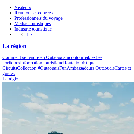
Visiteurs
Réunions et congrès
Professionnels du voyage
Médias touristiques
Industrie touristique
EN
La région
Comment se rendre en Outaouais
Incontournables
Les
territoires
Information touristique
Route touristique
Circuits
Collection #OutaouaisFun
Ambassadeurs Outaouais
Cartes et
guides
La région