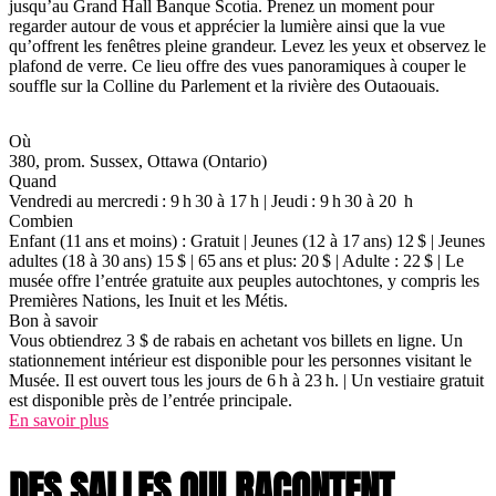
jusqu’au Grand Hall Banque Scotia. Prenez un moment pour
regarder autour de vous et apprécier la lumière ainsi que la vue
qu’offrent les fenêtres pleine grandeur. Levez les yeux et observez le
plafond de verre. Ce lieu offre des vues panoramiques à couper le
souffle sur la Colline du Parlement et la rivière des Outaouais.
Où
380, prom. Sussex, Ottawa (Ontario)
Quand
Vendredi au mercredi : 9 h 30 à 17 h | Jeudi : 9 h 30 à 20 h
Combien
Enfant (11 ans et moins) : Gratuit | Jeunes (12 à 17 ans) 12 $ | Jeunes
adultes (18 à 30 ans) 15 $ | 65 ans et plus: 20 $ | Adulte : 22 $ | Le
musée offre l’entrée gratuite aux peuples autochtones, y compris les
Premières Nations, les Inuit et les Métis.
Bon à savoir
Vous obtiendrez 3 $ de rabais en achetant vos billets en ligne. Un
stationnement intérieur est disponible pour les personnes visitant le
Musée. Il est ouvert tous les jours de 6 h à 23 h. | Un vestiaire gratuit
est disponible près de l’entrée principale.
En savoir plus
DES SALLES QUI RACONTENT