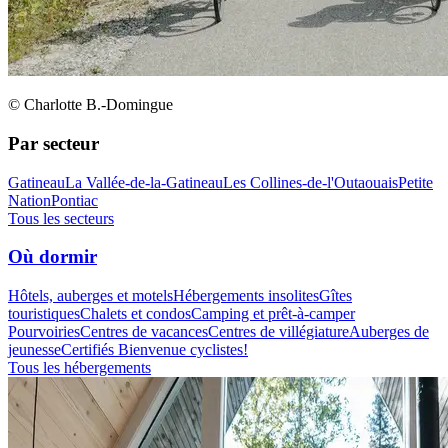
© Charlotte B.-Domingue
Par secteur
Gatineau
La Vallée-de-la-Gatineau
Les Collines-de-l'Outaouais
Petite
Nation
Pontiac
Tous les secteurs
Où dormir
Hôtels, auberges et motels
Hébergements insolites
Gîtes
touristiques
Chalets et condos
Camping et prêt-à-camper
Pourvoiries
Centres de vacances
Centres de villégiature
Auberges de
jeunesse
Certifiés Bienvenue cyclistes!
Tous les hébergements