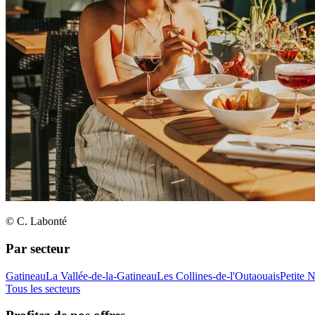
© C. Labonté
Par secteur
Gatineau
La Vallée-de-la-Gatineau
Les Collines-de-l'Outaouais
Petite 
Tous les secteurs