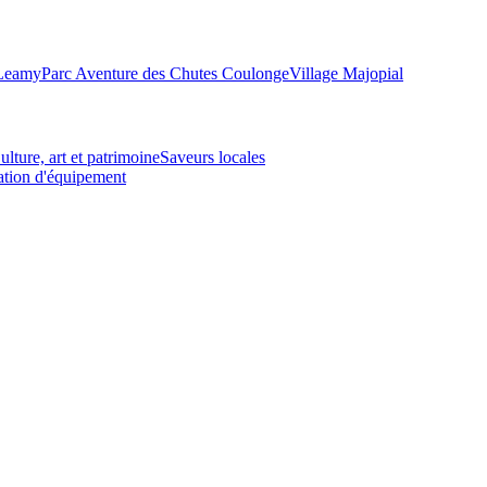
-Leamy
Parc Aventure des Chutes Coulonge
Village Majopial
ulture, art et patrimoine
Saveurs locales
tion d'équipement