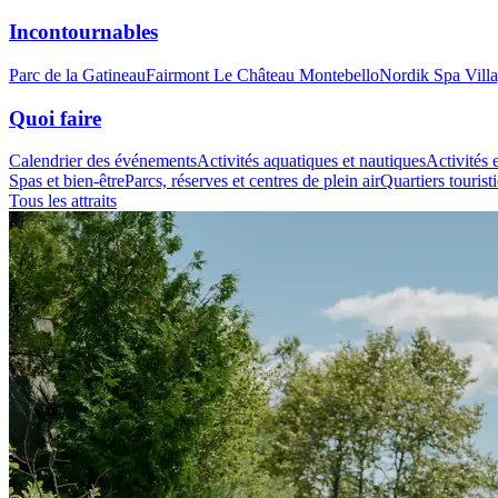
Incontournables
Parc de la Gatineau
Fairmont Le Château Montebello
Nordik Spa Vill
Quoi faire
Calendrier des événements
Activités aquatiques et nautiques
Activités e
Spas et bien-être
Parcs, réserves et centres de plein air
Quartiers tourist
Tous les attraits