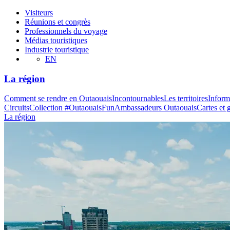
Visiteurs
Réunions et congrès
Professionnels du voyage
Médias touristiques
Industrie touristique
EN
La région
Comment se rendre en Outaouais
Incontournables
Les territoires
Inform
Circuits
Collection #OutaouaisFun
Ambassadeurs Outaouais
Cartes et 
La région