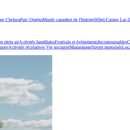
age Chelsea
Parc Oméga
Musée canadien de l'histoire
Hôtel-Casino Lac
n plein air
Activités familliales
Festivals et événements
Incontournables
C
iques
Activités récréatives
Vie nocturne
Magasinage
Sports motorisés
Loca