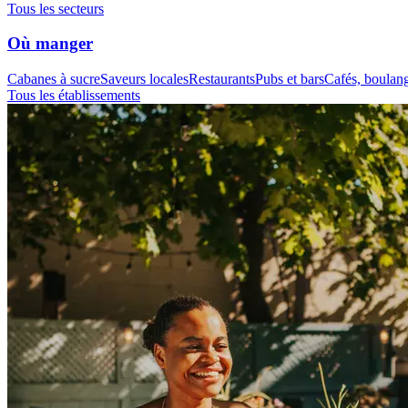
Tous les secteurs
Où manger
Cabanes à sucre
Saveurs locales
Restaurants
Pubs et bars
Cafés, boulange
Tous les établissements