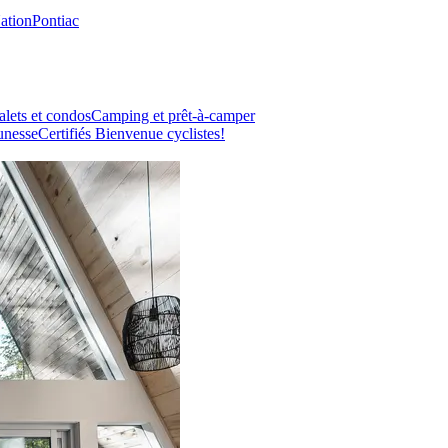
Nation
Pontiac
lets et condos
Camping et prêt-à-camper
unesse
Certifiés Bienvenue cyclistes!