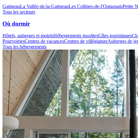
Gatineau
La Vallée-de-la-Gatineau
Les Collines-de-l'Outaouais
Petite 
Tous les secteurs
Où dormir
Hôtels, auberges et motels
Hébergements insolites
Gîtes touristiques
Cha
Pourvoiries
Centres de vacances
Centres de villégiature
Auberges de je
Tous les hébergements