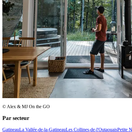
© Alex & MJ On the GO
Par secteur
Gatineau
La Vallée-de-la-Gatineau
Les Collines-de-l'Outaouais
Petite 