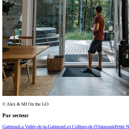
© Alex & MJ On the GO
Par secteur
Gatineau
La Vallée-de-la-Gatineau
Les Collines-de-l'Outaouais
Petite 