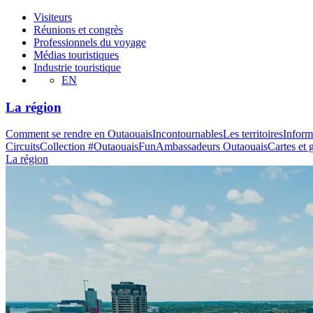
Visiteurs
Réunions et congrès
Professionnels du voyage
Médias touristiques
Industrie touristique
EN
La région
Comment se rendre en Outaouais
Incontournables
Les territoires
Inform
Circuits
Collection #OutaouaisFun
Ambassadeurs Outaouais
Cartes et 
La région