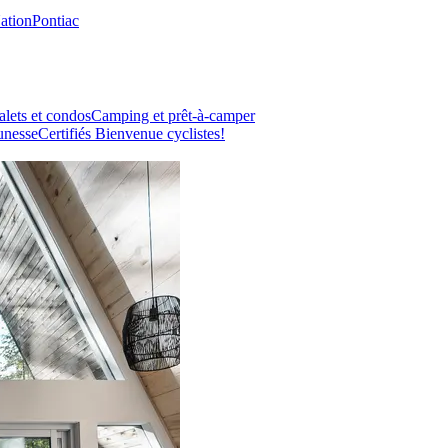
Nation
Pontiac
lets et condos
Camping et prêt-à-camper
unesse
Certifiés Bienvenue cyclistes!