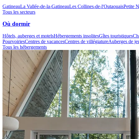
Gatineau
La Vallée-de-la-Gatineau
Les Collines-de-l'Outaouais
Petite 
Tous les secteurs
Où dormir
Hôtels, auberges et motels
Hébergements insolites
Gîtes touristiques
Cha
Pourvoiries
Centres de vacances
Centres de villégiature
Auberges de je
Tous les hébergements