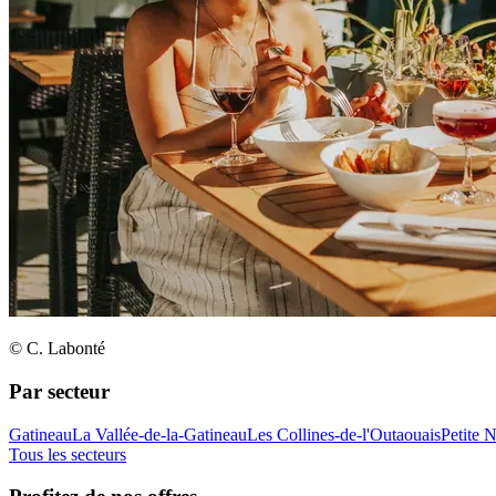
© C. Labonté
Par secteur
Gatineau
La Vallée-de-la-Gatineau
Les Collines-de-l'Outaouais
Petite 
Tous les secteurs