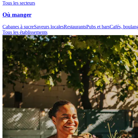
Tous les secteurs
Où manger
Cabanes à sucre
Saveurs locales
Restaurants
Pubs et bars
Cafés, boulange
Tous les établissements