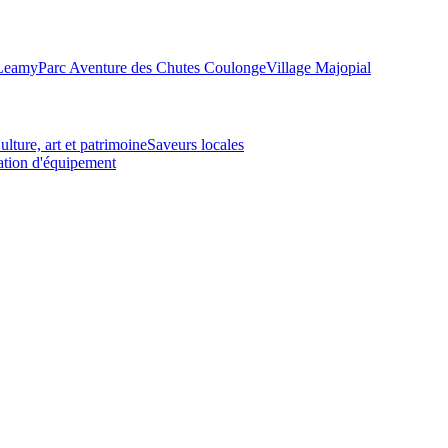
-Leamy
Parc Aventure des Chutes Coulonge
Village Majopial
ulture, art et patrimoine
Saveurs locales
tion d'équipement