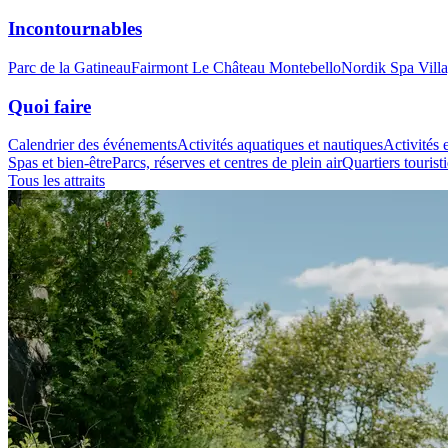
Incontournables
Parc de la Gatineau
Fairmont Le Château Montebello
Nordik Spa Vill
Quoi faire
Calendrier des événements
Activités aquatiques et nautiques
Activités e
Spas et bien-être
Parcs, réserves et centres de plein air
Quartiers tourist
Tous les attraits