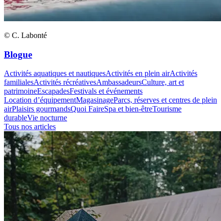
© C. Labonté
Blogue
Activités aquatiques et nautiques
Activités en plein air
Activités
familiales
Activités récréatives
Ambassadeurs
Culture, art et
patrimoine
Escapades
Festivals et événements
Location d’équipement
Magasinage
Parcs, réserves et centres de plein
air
Plaisirs gourmands
Quoi Faire
Spa et bien-être
Tourisme
durable
Vie nocturne
Tous nos articles