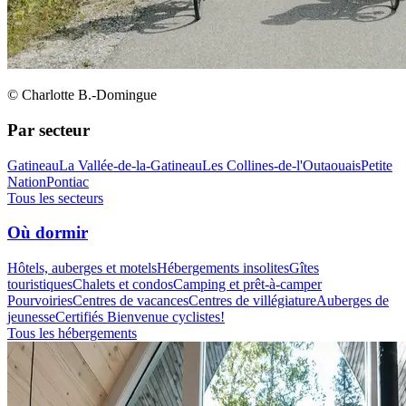
© Charlotte B.-Domingue
Par secteur
Gatineau
La Vallée-de-la-Gatineau
Les Collines-de-l'Outaouais
Petite
Nation
Pontiac
Tous les secteurs
Où dormir
Hôtels, auberges et motels
Hébergements insolites
Gîtes
touristiques
Chalets et condos
Camping et prêt-à-camper
Pourvoiries
Centres de vacances
Centres de villégiature
Auberges de
jeunesse
Certifiés Bienvenue cyclistes!
Tous les hébergements