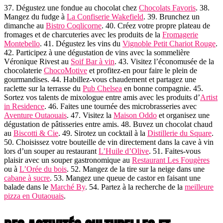
37. Dégustez une fondue au chocolat chez
Chocolats Favoris
. 38.
Mangez du fudge à
La Confiserie Wakefield
. 39. Brunchez un
dimanche au
Bistro Coqlicorne
. 40. Créez votre propre plateau de
fromages et de charcuteries avec les produits de la
Fromagerie
Montebello
. 41. Dégustez les vins du
Vignoble Petit Chariot Rouge
.
42. Participez à une dégustation de vins avec la sommelière
Véronique Rivest au
Soif Bar à vin
. 43. Visitez l’économusée de la
chocolaterie
ChocoMotive
et profitez-en pour faire le plein de
gourmandises. 44. Habillez-vous chaudement et partagez une
raclette sur la terrasse du
Pub Chelsea
en bonne compagnie. 45.
Sortez vos talents de mixologue entre amis avec les produits d’
Artist
in Residence
. 46. Faites une tournée des microbrasseries avec
Aventure Outaouais
. 47. Visitez la
Maison Oddo
et organisez une
dégustation de pâtisseries entre amis. 48. Buvez un chocolat chaud
au
Biscotti & Cie
. 49. Sirotez un cocktail à la
Distillerie du Square
.
50. Choisissez votre bouteille de vin directement dans la cave à vin
lors d’un souper au restaurant
L’Huile d’Olive
. 51. Faites-vous
plaisir avec un souper gastronomique au
Restaurant Les Fougères
ou à
L’Orée du bois
. 52. Mangez de la tire sur la neige dans une
cabane à sucre
. 53. Mangez une queue de castor en faisant une
balade dans le
Marché By
. 54. Partez à la recherche de la
meilleure
pizza en Outaouais
.