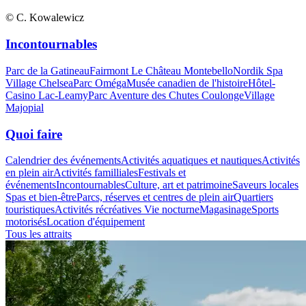
© C. Kowalewicz
Incontournables
Parc de la Gatineau
Fairmont Le Château Montebello
Nordik Spa
Village Chelsea
Parc Oméga
Musée canadien de l'histoire
Hôtel-
Casino Lac-Leamy
Parc Aventure des Chutes Coulonge
Village
Majopial
Quoi faire
Calendrier des événements
Activités aquatiques et nautiques
Activités
en plein air
Activités familliales
Festivals et
événements
Incontournables
Culture, art et patrimoine
Saveurs locales
Spas et bien-être
Parcs, réserves et centres de plein air
Quartiers
touristiques
Activités récréatives
Vie nocturne
Magasinage
Sports
motorisés
Location d'équipement
Tous les attraits