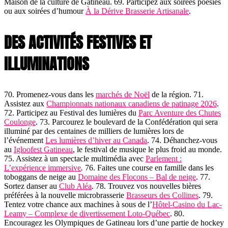
Maison de la culture de Gatineau. 69. Participez aux soirées poésies
ou aux soirées d’humour
À la Dérive Brasserie Artisanale
.
DES ACTIVITÉS FESTIVES ET
ILLUMINATIONS
70. Promenez-vous dans les
marchés de Noël
de la région. 71.
Assistez aux
Championnats nationaux canadiens de patinage 2026
.
72. Participez au Festival des lumières du
Parc Aventure des Chutes
Coulonge
. 73. Parcourez le boulevard de la Confédération qui sera
illuminé par des centaines de milliers de lumières lors de
l’événement
Les lumières d’hiver au Canada
. 74. Déhanchez-vous
au
Igloofest Gatineau
, le festival de musique le plus froid au monde.
75. Assistez à un spectacle multimédia avec
Parlement :
L’expérience immersive
.
76. Faites une course en famille dans les
toboggans de neige au
Domaine des Flocons – Bal de neige
. 77.
Sortez danser au
Club Aléa
. 78. Trouvez vos nouvelles bières
préférées à la nouvelle microbrasserie
Brasseurs des Collines
. 79.
Tentez votre chance aux machines à sous de l’
Hôtel-Casino du Lac-
Leamy – Complexe de divertissement Loto-Québec
. 80.
Encouragez les Olympiques de Gatineau lors d’une partie de hockey