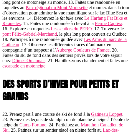
long pont de motoneige au monde. 13. Faites une randonnée en
raquettes au
Parc régional du Mont Morissette
et montez dans la tour
d’observation pour admirer la vue magnifique sur le lac Blue Sea et
les environs. 14. Découvrez le
fat bike
avec
Le Harfang Fat Bike et
Raquettes
. 15. Faites une randonnée à cheval à la
Ferme Captiva
.
16. Explorez en raquettes
Les sentiers du PERO
. 17. Traversez le
pont Félix-Gabriel-Marchand
, le plus long pont couvert au Québec.
18. Participez à une randonnée guidée avec
Les Amis du parc de la
Gatineau
. 17. Observez les différentes traces d’animaux en
compagnie d’un trappeur à l’
Auberge Couleurs de France
. 20.
Faites du ski de fond dans des sentiers privés lors de votre séjour
chez
Dômes Outaouais
. 21. Habillez-vous chaudement et faites une
escapade en motoneige
.
DES SPORTS D’HIVER POUR PETITS ET
GRANDS
22. Prenez part à une course de ski de fond à la
Gatineau Loppet
.
23. Prenez des leçons de ski alpin ou de planche à neige à l’école de
neige du
Camp Fortune
. 24. Participez au
Marathon Canadien de
Ski
. 25. Patinez sur un sentier glacé en pleine forêt au
Lac-des-