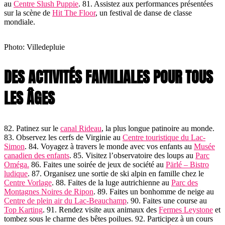
au
Centre Slush Puppie
. 81. Assistez aux performances présentées
sur la scène de
Hit The Floor
, un festival de danse de classe
mondiale.
Photo: Villedepluie
DES ACTIVITÉS FAMILIALES POUR TOUS
LES ÂGES
82. Patinez sur le
canal Rideau
, la plus longue patinoire au monde.
83. Observez les cerfs de Virginie au
Centre touristique du Lac-
Simon
. 84. Voyagez à travers le monde avec vos enfants au
Musée
canadien des enfants
. 85. Visitez l’observatoire des loups au
Parc
Oméga.
86. Faites une soirée de jeux de société au
Pärlé – Bistro
ludique
. 87. Organisez une sortie de ski alpin en famille chez le
Centre Vorlage
. 88. Faites de la luge autrichienne au
Parc des
Montagnes Noires de Ripon
. 89. Faites un bonhomme de neige au
Centre de plein air du Lac-Beauchamp
. 90. Faites une course au
Top Karting
. 91. Rendez visite aux animaux des
Fermes Leystone
et
tombez sous le charme des bêtes poilues. 92. Participez à un cours