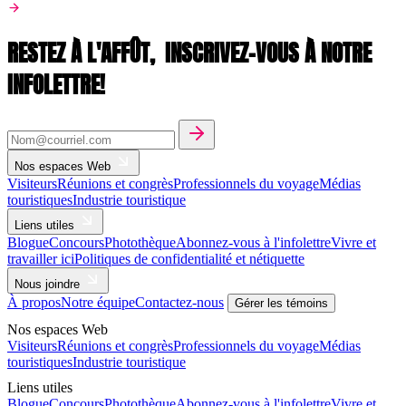
RESTEZ À L'AFFÛT,
INSCRIVEZ-VOUS À NOTRE
INFOLETTRE!
Nos espaces Web
Visiteurs
Réunions et congrès
Professionnels du voyage
Médias
touristiques
Industrie touristique
Liens utiles
Blogue
Concours
Photothèque
Abonnez-vous à l'infolettre
Vivre et
travailler ici
Politiques de confidentialité et nétiquette
Nous joindre
À propos
Notre équipe
Contactez-nous
Gérer les témoins
Nos espaces Web
Visiteurs
Réunions et congrès
Professionnels du voyage
Médias
touristiques
Industrie touristique
Liens utiles
Blogue
Concours
Photothèque
Abonnez-vous à l'infolettre
Vivre et