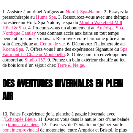
1. Assistez à un rituel Aufguss au
Nordik Spa-Nature
. 2. Essayez la
pressothérapie au
Huma Spa
. 3. Ressourcez-vous avec une thérapie
forestière au Holtz Spa Nature, le spa du
Moulin Wakefield Mill
Hôtel & Spa
. 4. Procurez-vous un abonnement au
Amérispa Spa
Nordique Cantley
vous donnant accès aux bains en tout temps
pendant trois ou six mois. 5. Retrouvez votre harmonie grâce à un
soin énergétique au
Centre de vie
. 6. Découvrez l’halothérapie au
Kōena Spa
. 7. Offrez-vous l’une des expériences Signature du
Spa
Fairmont Le Château Montebello
. 8. Optez pour un enveloppement
corporel au
Studio 157.
9. Prenez un bain extérieur chauffé au feu
de bois lors d’un séjour chez
Terre & Neige.
DES AVENTURES HIVERNALES EN PLEIN
AIR
10. Faites l’expérience de la planche à pagaie hivernale avec
l’
Échappée Bleue
. 11. Évadez-vous dans la nature lors d’une balade
en
traîneau à chiens
. 12. Traversez de l’Ontario au Québec sur le
pont interprovincial
de motoneige, entre Arnprior et Bristol, le plus