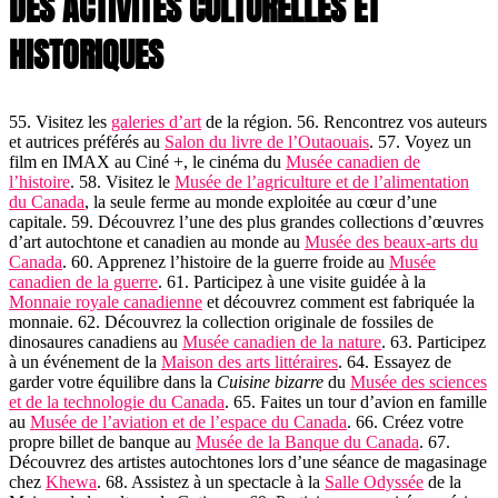
DES ACTIVITÉS CULTURELLES ET
HISTORIQUES
55. Visitez les
galeries d’art
de la région. 56. Rencontrez vos auteurs
et autrices préférés au
Salon du livre de l’Outaouais
. 57. Voyez un
film en IMAX au Ciné +, le cinéma du
Musée canadien de
l’histoire
. 58. Visitez le
Musée de l’agriculture et de l’alimentation
du Canada
, la seule ferme au monde exploitée au cœur d’une
capitale. 59. Découvrez l’une des plus grandes collections d’œuvres
d’art autochtone et canadien au monde au
Musée des beaux-arts du
Canada
. 60. Apprenez l’histoire de la guerre froide au
Musée
canadien de la guerre
. 61. Participez à une visite guidée à la
Monnaie royale canadienne
et découvrez comment est fabriquée la
monnaie. 62. Découvrez la collection originale de fossiles de
dinosaures canadiens au
Musée canadien de la nature
. 63. Participez
à un événement de la
Maison des arts littéraires
. 64. Essayez de
garder votre équilibre dans la
Cuisine bizarre
du
Musée des sciences
et de la technologie du Canada
. 65. Faites un tour d’avion en famille
au
Musée de l’aviation et de l’espace du Canada
. 66. Créez votre
propre billet de banque au
Musée de la Banque du Canada
. 67.
Découvrez des artistes autochtones lors d’une séance de magasinage
chez
Khewa
. 68. Assistez à un spectacle à la
Salle Odyssée
de la