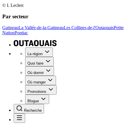
© I. Leclerc
Par secteur
Gatineau
La Vallée-de-la-Gatineau
Les Collines-de-l'Outaouais
Petite
Nation
Pontiac
La région
Quoi faire
Où dormir
Où manger
Promotions
Blogue
Recherche