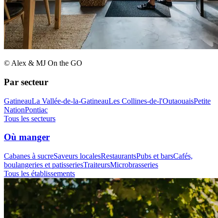
© Alex & MJ On the GO
Par secteur
Gatineau
La Vallée-de-la-Gatineau
Les Collines-de-l'Outaouais
Petite
Nation
Pontiac
Tous les secteurs
Où manger
Cabanes à sucre
Saveurs locales
Restaurants
Pubs et bars
Cafés,
boulangeries et patisseries
Traiteurs
Microbrasseries
Tous les établissements