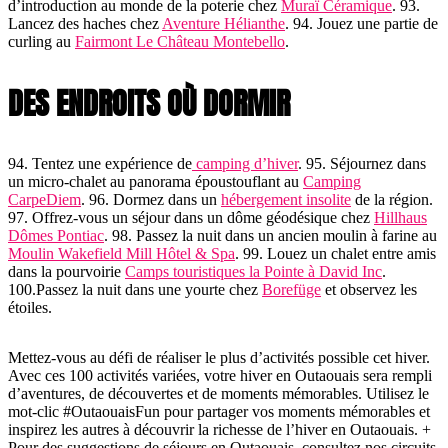
d’introduction au monde de la poterie chez
Muraï Céramique
. 93.
Lancez des haches chez
Aventure Hélianthe
. 94. Jouez une partie de
curling au
Fairmont Le Château Montebello
.
DES ENDROITS OÙ DORMIR
94. Tentez une expérience de
camping d’hiver
. 95. Séjournez dans
un micro-chalet au panorama époustouflant au
Camping
CarpeDiem
. 96. Dormez dans un
hébergement insolite
de la région.
97. Offrez-vous un séjour dans un dôme géodésique chez
Hillhaus
Dômes Pontiac
. 98. Passez la nuit dans un ancien moulin à farine au
Moulin Wakefield Mill Hôtel & Spa
. 99. Louez un chalet entre amis
dans la pourvoirie
Camps touristiques la Pointe à David Inc
.
100.Passez la nuit dans une yourte chez
Borefüge
et observez les
étoiles.
Mettez-vous au défi de réaliser le plus d’activités possible cet hiver.
Avec ces 100 activités variées, votre hiver en Outaouais sera rempli
d’aventures, de découvertes et de moments mémorables. Utilisez le
mot-clic #OutaouaisFun pour partager vos moments mémorables et
inspirez les autres à découvrir la richesse de l’hiver en Outaouais. +
Pour des suggestions de séjours en Outaouais, consultez nos circuits.