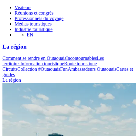
Visiteurs
Réunions et congrès
Professionnels du voyage
Médias touristiques
Industrie touristique
EN
La région
Comment se rendre en Outaouais
Incontournables
Les
territoires
Information touristique
Route touristique
Circuits
Collection #OutaouaisFun
Ambassadeurs Outaouais
Cartes et
guides
La région