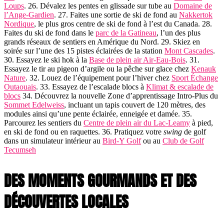
Loups
. 26. Dévalez les pentes en glissade sur tube au
Domaine de
l’Ange-Gardien
. 27. Faites une sortie de ski de fond au
Nakkertok
Nordique
, le plus gros centre de ski de fond à l’est du Canada. 28.
Faites du ski de fond dans le
parc de la Gatineau
, l’un des plus
grands réseaux de sentiers en Amérique du Nord. 29. Skiez en
soirée sur l’une des 15 pistes éclairées de la station
Mont Cascades
.
30. Essayez le ski hok à la
Base de plein air Air-Eau-Bois
. 31.
Essayez le tir au pigeon d’argile ou la pêche sur glace chez
Kenauk
Nature
. 32. Louez de l’équipement pour l’hiver chez
Sport Échange
Outaouais
. 33. Essayez de l’escalade blocs à
Klimat & escalade de
blocs
34. Découvrez la nouvelle Zone d’apprentissage Intro-Plus du
Sommet Edelweiss
, incluant un tapis couvert de 120 mètres, des
modules ainsi qu’une pente éclairée, enneigée et damée. 35.
Parcourez les sentiers du
Centre de plein air du Lac-Leamy
à pied,
en ski de fond ou en raquettes. 36. Pratiquez votre
swing
de golf
dans un simulateur intérieur au
Bird-Y Golf
ou au
Club de Golf
Tecumseh
DES MOMENTS GOURMANDS ET DES
DÉCOUVERTES LOCALES