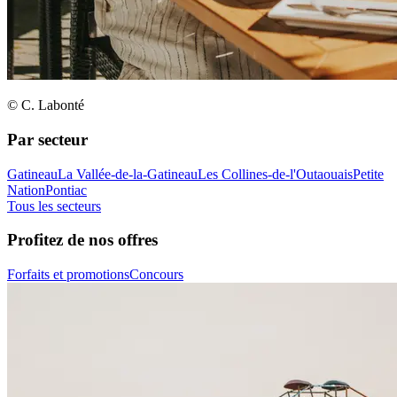
© C. Labonté
Par secteur
Gatineau
La Vallée-de-la-Gatineau
Les Collines-de-l'Outaouais
Petite
Nation
Pontiac
Tous les secteurs
Profitez de nos offres
Forfaits et promotions
Concours