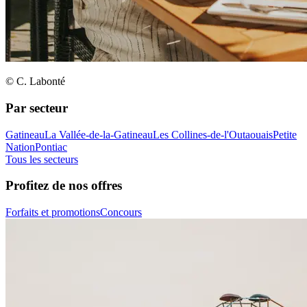
© C. Labonté
Par secteur
Gatineau
La Vallée-de-la-Gatineau
Les Collines-de-l'Outaouais
Petite
Nation
Pontiac
Tous les secteurs
Profitez de nos offres
Forfaits et promotions
Concours