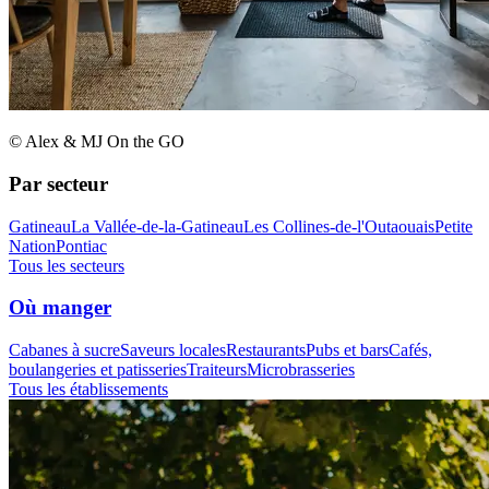
© Alex & MJ On the GO
Par secteur
Gatineau
La Vallée-de-la-Gatineau
Les Collines-de-l'Outaouais
Petite
Nation
Pontiac
Tous les secteurs
Où manger
Cabanes à sucre
Saveurs locales
Restaurants
Pubs et bars
Cafés,
boulangeries et patisseries
Traiteurs
Microbrasseries
Tous les établissements