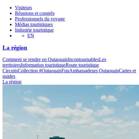
Visiteurs
Réunions et congrès
Professionnels du voyage
Médias touristiques
Industrie touristique
EN
La région
Comment se rendre en Outaouais
Incontournables
Les
territoires
Information touristique
Route touristique
Circuits
Collection #OutaouaisFun
Ambassadeurs Outaouais
Cartes et
guides
La région