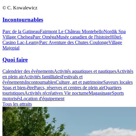
© C. Kowalewicz
Incontournables
Parc de la Gatineau
Fairmont Le Château Montebello
Nordik Spa
Village Chelsea
Parc Oméga
Musée canadien de l'histoire
Hôtel-
Casino Lac-Leamy
Parc Aventure des Chutes Coulonge
Village
Majopial
Quoi faire
Calendrier des événements
Activités aquatiques et nautiques
Activités
en plein air
Activités familliales
Festivals et
événements
Incontournables
Culture, art et patrimoine
Saveurs locales
Spas et bien-être
Parcs, réserves et centres de plein air
Quartiers
touristiques
Activités récréatives
Vie nocturne
Magasinage
Sports
motorisés
Location d'équipement
Tous les attraits