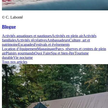
© C. Labonté
Blogue
Activités aquatiques et nautiques
Activités en plein air
Activités
familiales
Activités récréatives
Ambassadeurs
Culture, art et
patrimoine
Escapades
Festivals et événements
Location d’équipement
Magasinage
Parcs, réserves et centres de plein
air
Plaisirs gourmands
Quoi Faire
Spa et bien-être
Tourisme
durable
Vie nocturne
Tous nos articles