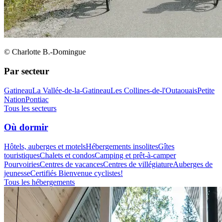
© Charlotte B.-Domingue
Par secteur
Gatineau
La Vallée-de-la-Gatineau
Les Collines-de-l'Outaouais
Petite
Nation
Pontiac
Tous les secteurs
Où dormir
Hôtels, auberges et motels
Hébergements insolites
Gîtes
touristiques
Chalets et condos
Camping et prêt-à-camper
Pourvoiries
Centres de vacances
Centres de villégiature
Auberges de
jeunesse
Certifiés Bienvenue cyclistes!
Tous les hébergements