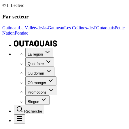
© I. Leclerc
Par secteur
Gatineau
La Vallée-de-la-Gatineau
Les Collines-de-l'Outaouais
Petite
Nation
Pontiac
La région
Quoi faire
Où dormir
Où manger
Promotions
Blogue
Recherche