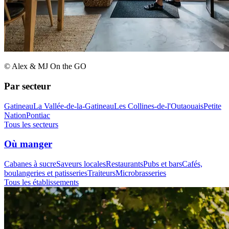
© Alex & MJ On the GO
Par secteur
Gatineau
La Vallée-de-la-Gatineau
Les Collines-de-l'Outaouais
Petite
Nation
Pontiac
Tous les secteurs
Où manger
Cabanes à sucre
Saveurs locales
Restaurants
Pubs et bars
Cafés,
boulangeries et patisseries
Traiteurs
Microbrasseries
Tous les établissements