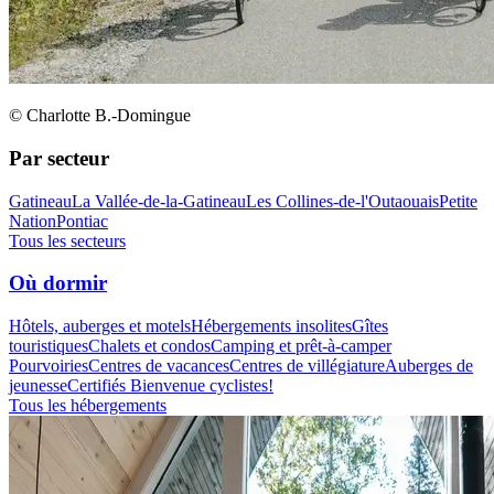
© Charlotte B.-Domingue
Par secteur
Gatineau
La Vallée-de-la-Gatineau
Les Collines-de-l'Outaouais
Petite
Nation
Pontiac
Tous les secteurs
Où dormir
Hôtels, auberges et motels
Hébergements insolites
Gîtes
touristiques
Chalets et condos
Camping et prêt-à-camper
Pourvoiries
Centres de vacances
Centres de villégiature
Auberges de
jeunesse
Certifiés Bienvenue cyclistes!
Tous les hébergements