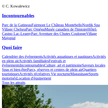
© C. Kowalewicz
Incontournables
Parc de la Gatineau
Fairmont Le Château Montebello
Nordik Spa
Village Chelsea
Parc Oméga
Musée canadien de l'histoire
Hôtel-
Casino Lac-Leamy
Parc Aventure des Chutes Coulonge
Village
Majopial
Quoi faire
Calendrier des événements
Activités aquatiques et nautiques
Activités
en plein air
Activités familliales
Festivals et
événements
Incontournables
Culture, art et patrimoine
Saveurs locales
Spas et bien-être
Parcs, réserves et centres de plein air
Quartiers
touristiques
Activités récréatives
Vie nocturne
Magasinage
Sports
motorisés
Location d'équipement
Tous les attraits