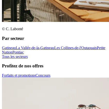
© C. Labonté
Par secteur
Gatineau
La Vallée-de-la-Gatineau
Les Collines-de-l'Outaouais
Petite
Nation
Pontiac
Tous les secteurs
Profitez de nos offres
Forfaits et promotions
Concours