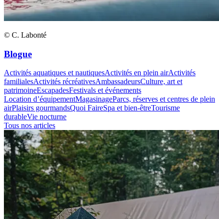
© C. Labonté
Blogue
Activités aquatiques et nautiques
Activités en plein air
Activités
familiales
Activités récréatives
Ambassadeurs
Culture, art et
patrimoine
Escapades
Festivals et événements
Location d’équipement
Magasinage
Parcs, réserves et centres de plein
air
Plaisirs gourmands
Quoi Faire
Spa et bien-être
Tourisme
durable
Vie nocturne
Tous nos articles