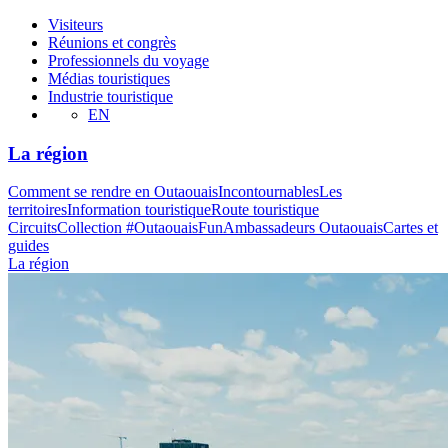
Visiteurs
Réunions et congrès
Professionnels du voyage
Médias touristiques
Industrie touristique
EN
La région
Comment se rendre en Outaouais
Incontournables
Les
territoires
Information touristique
Route touristique
Circuits
Collection #OutaouaisFun
Ambassadeurs Outaouais
Cartes et
guides
La région