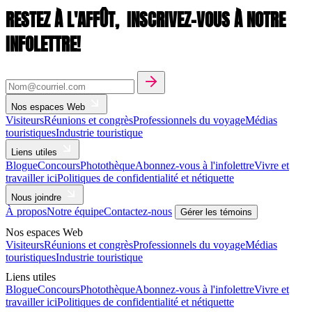
RESTEZ À L'AFFÛT,
INSCRIVEZ-VOUS À NOTRE
INFOLETTRE!
Nos espaces Web
Visiteurs
Réunions et congrès
Professionnels du voyage
Médias
touristiques
Industrie touristique
Liens utiles
Blogue
Concours
Photothèque
Abonnez-vous à l'infolettre
Vivre et
travailler ici
Politiques de confidentialité et nétiquette
Nous joindre
À propos
Notre équipe
Contactez-nous
Gérer les témoins
Nos espaces Web
Visiteurs
Réunions et congrès
Professionnels du voyage
Médias
touristiques
Industrie touristique
Liens utiles
Blogue
Concours
Photothèque
Abonnez-vous à l'infolettre
Vivre et
travailler ici
Politiques de confidentialité et nétiquette