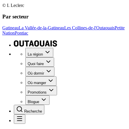
© I. Leclerc
Par secteur
Gatineau
La Vallée-de-la-Gatineau
Les Collines-de-l'Outaouais
Petite
Nation
Pontiac
La région
Quoi faire
Où dormir
Où manger
Promotions
Blogue
Recherche