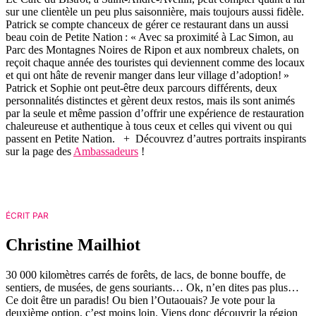
sur une clientèle un peu plus saisonnière, mais toujours aussi fidèle.
Patrick se compte chanceux de gérer ce restaurant dans un aussi
beau coin de Petite Nation : « Avec sa proximité à Lac Simon, au
Parc des Montagnes Noires de Ripon et aux nombreux chalets, on
reçoit chaque année des touristes qui deviennent comme des locaux
et qui ont hâte de revenir manger dans leur village d’adoption! »
Patrick et Sophie ont peut-être deux parcours différents, deux
personnalités distinctes et gèrent deux restos, mais ils sont animés
par la seule et même passion d’offrir une expérience de restauration
chaleureuse et authentique à tous ceux et celles qui vivent ou qui
passent en Petite Nation. + Découvrez d’autres portraits inspirants
sur la page des
Ambassadeurs
!
ÉCRIT PAR
Christine Mailhiot
30 000 kilomètres carrés de forêts, de lacs, de bonne bouffe, de
sentiers, de musées, de gens souriants… Ok, n’en dites pas plus…
Ce doit être un paradis! Ou bien l’Outaouais? Je vote pour la
deuxième option, c’est moins loin. Viens donc découvrir la région