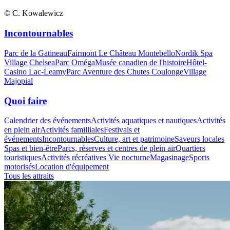
© C. Kowalewicz
Incontournables
Parc de la Gatineau
Fairmont Le Château Montebello
Nordik Spa
Village Chelsea
Parc Oméga
Musée canadien de l'histoire
Hôtel-
Casino Lac-Leamy
Parc Aventure des Chutes Coulonge
Village
Majopial
Quoi faire
Calendrier des événements
Activités aquatiques et nautiques
Activités
en plein air
Activités familliales
Festivals et
événements
Incontournables
Culture, art et patrimoine
Saveurs locales
Spas et bien-être
Parcs, réserves et centres de plein air
Quartiers
touristiques
Activités récréatives
Vie nocturne
Magasinage
Sports
motorisés
Location d'équipement
Tous les attraits