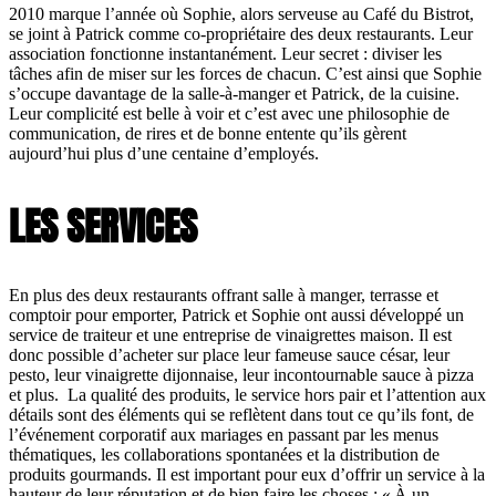
2010 marque l’année où Sophie, alors serveuse au Café du Bistrot,
se joint à Patrick comme co-propriétaire des deux restaurants. Leur
association fonctionne instantanément. Leur secret : diviser les
tâches afin de miser sur les forces de chacun. C’est ainsi que Sophie
s’occupe davantage de la salle-à-manger et Patrick, de la cuisine.
Leur complicité est belle à voir et c’est avec une philosophie de
communication, de rires et de bonne entente qu’ils gèrent
aujourd’hui plus d’une centaine d’employés.
LES SERVICES
En plus des deux restaurants offrant salle à manger, terrasse et
comptoir pour emporter, Patrick et Sophie ont aussi développé un
service de traiteur et une entreprise de vinaigrettes maison. Il est
donc possible d’acheter sur place leur fameuse sauce césar, leur
pesto, leur vinaigrette dijonnaise, leur incontournable sauce à pizza
et plus. La qualité des produits, le service hors pair et l’attention aux
détails sont des éléments qui se reflètent dans tout ce qu’ils font, de
l’événement corporatif aux mariages en passant par les menus
thématiques, les collaborations spontanées et la distribution de
produits gourmands. Il est important pour eux d’offrir un service à la
hauteur de leur réputation et de bien faire les choses : « À un