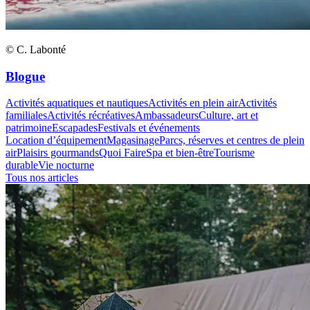
© C. Labonté
Blogue
Activités aquatiques et nautiques
Activités en plein air
Activités
familiales
Activités récréatives
Ambassadeurs
Culture, art et
patrimoine
Escapades
Festivals et événements
Location d’équipement
Magasinage
Parcs, réserves et centres de plein
air
Plaisirs gourmands
Quoi Faire
Spa et bien-être
Tourisme
durable
Vie nocturne
Tous nos articles