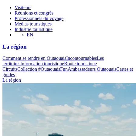
Visiteurs
Réunions et congrès
Professionnels du voyage
Médias touristiques
Industrie touristique
EN
La région
Comment se rendre en Outaouais
Incontournables
Les
territoires
Information touristique
Route touristique
Circuits
Collection #OutaouaisFun
Ambassadeurs Outaouais
Cartes et
guides
La région