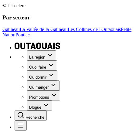
© I. Leclerc
Par secteur
Gatineau
La Vallée-de-la-Gatineau
Les Collines-de-l'Outaouais
Petite
Nation
Pontiac
La région
Quoi faire
Où dormir
Où manger
Promotions
Blogue
Recherche