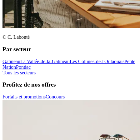
© C. Labonté
Par secteur
Gatineau
La Vallée-de-la-Gatineau
Les Collines-de-l'Outaouais
Petite
Nation
Pontiac
Tous les secteurs
Profitez de nos offres
Forfaits et promotions
Concours