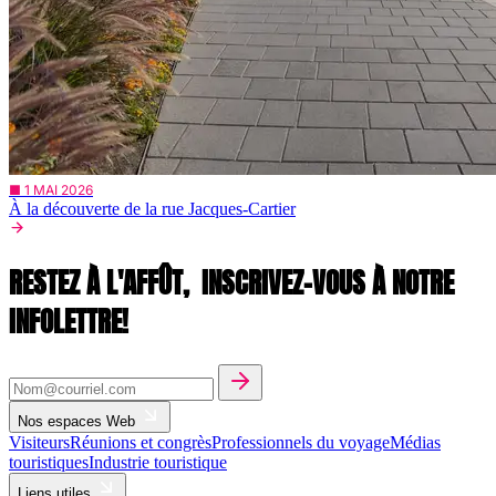
■ 1 MAI 2026
À la découverte de la rue Jacques-Cartier
RESTEZ À L'AFFÛT,
INSCRIVEZ-VOUS À NOTRE
INFOLETTRE!
Nos espaces Web
Visiteurs
Réunions et congrès
Professionnels du voyage
Médias
touristiques
Industrie touristique
Liens utiles