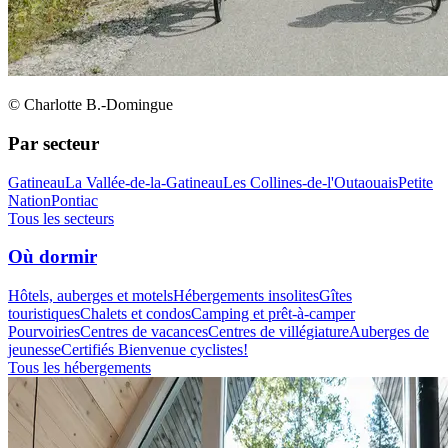
© Charlotte B.-Domingue
Par secteur
Gatineau
La Vallée-de-la-Gatineau
Les Collines-de-l'Outaouais
Petite
Nation
Pontiac
Tous les secteurs
Où dormir
Hôtels, auberges et motels
Hébergements insolites
Gîtes
touristiques
Chalets et condos
Camping et prêt-à-camper
Pourvoiries
Centres de vacances
Centres de villégiature
Auberges de
jeunesse
Certifiés Bienvenue cyclistes!
Tous les hébergements