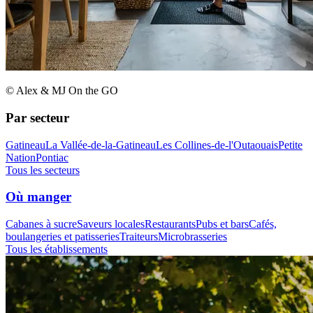
© Alex & MJ On the GO
Par secteur
Gatineau
La Vallée-de-la-Gatineau
Les Collines-de-l'Outaouais
Petite
Nation
Pontiac
Tous les secteurs
Où manger
Cabanes à sucre
Saveurs locales
Restaurants
Pubs et bars
Cafés,
boulangeries et patisseries
Traiteurs
Microbrasseries
Tous les établissements