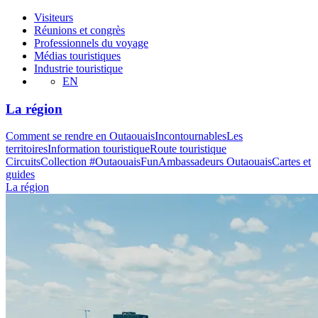
Visiteurs
Réunions et congrès
Professionnels du voyage
Médias touristiques
Industrie touristique
EN
La région
Comment se rendre en Outaouais
Incontournables
Les
territoires
Information touristique
Route touristique
Circuits
Collection #OutaouaisFun
Ambassadeurs Outaouais
Cartes et
guides
La région