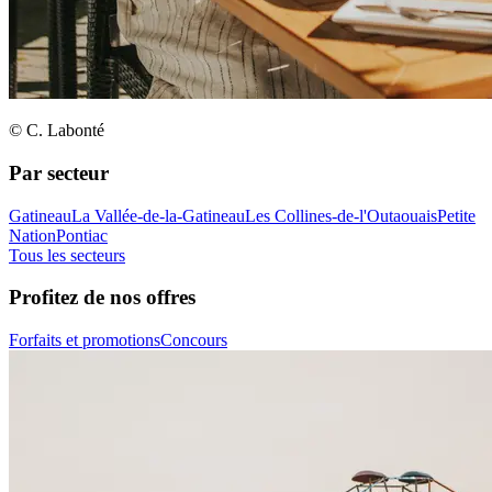
© C. Labonté
Par secteur
Gatineau
La Vallée-de-la-Gatineau
Les Collines-de-l'Outaouais
Petite
Nation
Pontiac
Tous les secteurs
Profitez de nos offres
Forfaits et promotions
Concours