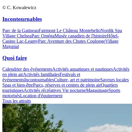
© C. Kowalewicz
Incontournables
Parc de la Gatineau
Fairmont Le Château Montebello
Nordik Spa
Village Chelsea
Parc Oméga
Musée canadien de l'histoire
Hôtel-
Casino Lac-Leamy
Parc Aventure des Chutes Coulonge
Village
Majopial
Quoi faire
Calendrier des événements
Activités aquatiques et nautiques
Activités
en plein air
Activités familliales
Festivals et
événements
Incontournables
Culture, art et patrimoine
Saveurs locales
Spas et bien-être
Parcs, réserves et centres de plein air
Quartiers
touristiques
Activités récréatives
Vie nocturne
Magasinage
Sports
motorisés
Location d'équipement
Tous les attraits