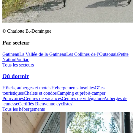
© Charlotte B.-Domingue
Par secteur
Gatineau
La Vallée-de-la-Gatineau
Les Collines-de-l'Outaouais
Petite
Nation
Pontiac
Tous les secteurs
Où dormir
Hôtels, auberges et motels
Hébergements insolites
Gîtes
touristiques
Chalets et condos
Camping et prêt-à-camper
Pourvoiries
Centres de vacances
Centres de villégiature
Auberges de
jeunesse
Certifiés Bienvenue cyclistes!
Tous les hébergements