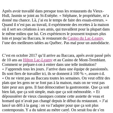
Après avoir travaillé dans presque tous les restaurants du Vieux-
Hull, Jasmin se joint au St-Estèphe. « Stéphane, le propriétaire, m’a
donné ma chance. Là, j’ai eu le temps de faire des essais-erreurs. »
Quand il n’est pas au travail, il expérimente des recettes à la maison
où il sert ses créations à ses amis, qui travaillent pour la plupart dans
le même milieu que lui. Ces expériences le poussent toujours plus
loin et jusqu’au Baccara, le restaurant du
Casino du Lac-Leamy
,
l’une des meilleures tables au Québec. Pas mal pour un autodidacte.
C’est en octobre 2017 qu’il arrive au Baccara, après avoir passé près
de 10 ans au
Hilton Lac-Leamy
et au Casino de Mont-Tremblant.
Comment se prépare-t-on à entrer dans une telle institution?
« J’apprends tous les jours. J’arrive dans une équipe de passionnés.
Ils sont fiers de travailler ici, ils se donnent à 100 % », assure-t-il.
« On ne vient pas au Baccara toutes les semaines. On veut offrir des
plats que les gens ne se font pas à la maison, mais on ne veut pas
faire peur aux gens. Il faut démocratiser la gastronomie. Que ça soit
bien fait, que ça soit simple, mais que ça soit mémorable. » Et
dépoussiérer de vieux classiques comme cette assiette de veau et
homard qui n’avait pas changé depuis le début du restaurant. « J’ai
lancé un défi à la gang : on va l’adapter pour que ça soit plus
contemporain. Y a du talent au mètre carré. On serait fou de s’en