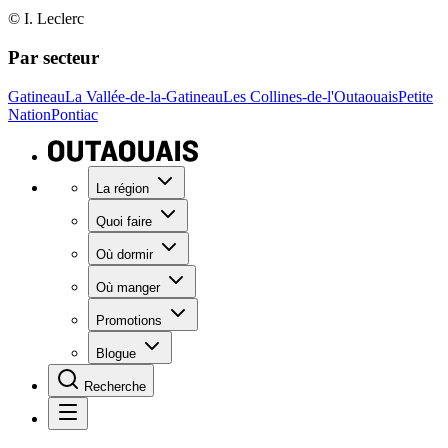
© I. Leclerc
Par secteur
Gatineau
La Vallée-de-la-Gatineau
Les Collines-de-l'Outaouais
Petite
Nation
Pontiac
La région
Quoi faire
Où dormir
Où manger
Promotions
Blogue
Recherche