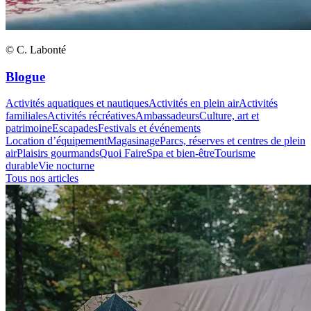
© C. Labonté
Blogue
Activités aquatiques et nautiques
Activités en plein air
Activités
familiales
Activités récréatives
Ambassadeurs
Culture, art et
patrimoine
Escapades
Festivals et événements
Location d’équipement
Magasinage
Parcs, réserves et centres de plein
air
Plaisirs gourmands
Quoi Faire
Spa et bien-être
Tourisme
durable
Vie nocturne
Tous nos articles