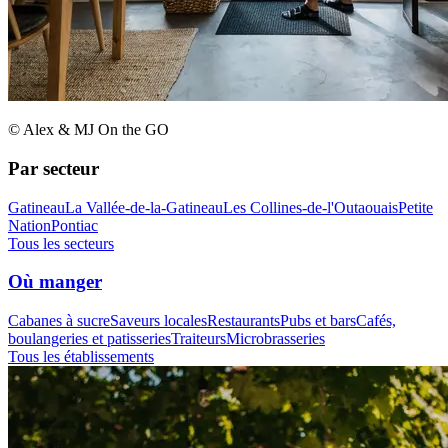
© Alex & MJ On the GO
Par secteur
Gatineau
La Vallée-de-la-Gatineau
Les Collines-de-l'Outaouais
Petite
Nation
Pontiac
Tous les secteurs
Où manger
Cabanes à sucre
Saveurs locales
Restaurants
Pubs et bars
Cafés,
boulangeries et patisseries
Traiteurs
Microbrasseries
Tous les établissements