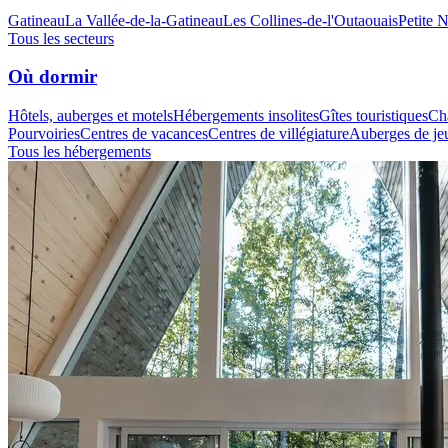
Gatineau
La Vallée-de-la-Gatineau
Les Collines-de-l'Outaouais
Petite 
Tous les secteurs
Où dormir
Hôtels, auberges et motels
Hébergements insolites
Gîtes touristiques
Cha
Pourvoiries
Centres de vacances
Centres de villégiature
Auberges de je
Tous les hébergements