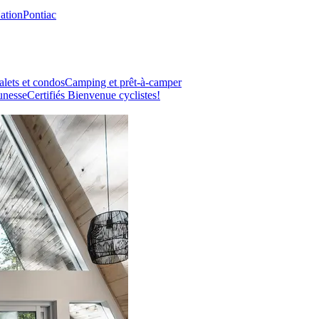
Nation
Pontiac
lets et condos
Camping et prêt-à-camper
unesse
Certifiés Bienvenue cyclistes!