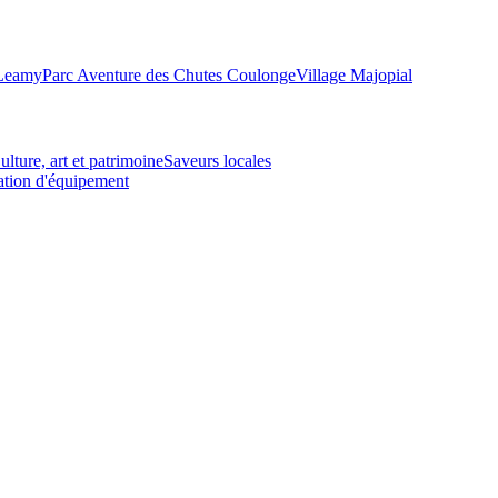
-Leamy
Parc Aventure des Chutes Coulonge
Village Majopial
ulture, art et patrimoine
Saveurs locales
tion d'équipement