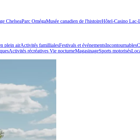
age Chelsea
Parc Oméga
Musée canadien de l'histoire
Hôtel-Casino Lac
n plein air
Activités familliales
Festivals et événements
Incontournables
C
iques
Activités récréatives
Vie nocturne
Magasinage
Sports motorisés
Loca