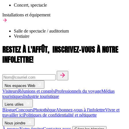
Concert, spectacle
Installations et équipement
Salle de spectacle / auditorium
Vestiaire
RESTEZ À L'AFFÛT,
INSCRIVEZ-VOUS À NOTRE
INFOLETTRE!
Nos espaces Web
Visiteurs
Réunions et congrès
Professionnels du voyage
Médias
touristiques
Industrie touristique
Liens utiles
Blogue
Concours
Photothèque
Abonnez-vous à l'infolettre
Vivre et
travailler ici
Politiques de confidentialité et nétiquette
Nous joindre
À propos
Notre équipe
Contactez-nous