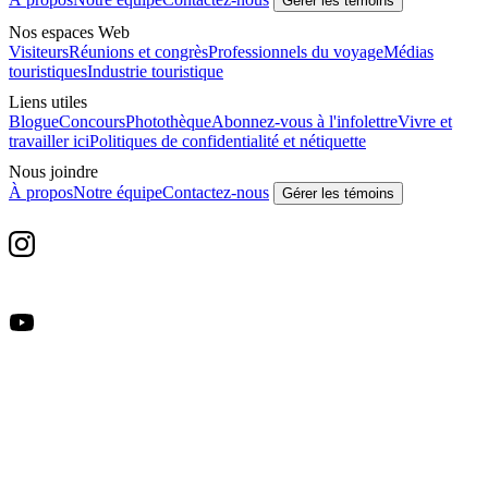
Gérer les témoins
Nos espaces Web
Visiteurs
Réunions et congrès
Professionnels du voyage
Médias
touristiques
Industrie touristique
Liens utiles
Blogue
Concours
Photothèque
Abonnez-vous à l'infolettre
Vivre et
travailler ici
Politiques de confidentialité et nétiquette
Nous joindre
À propos
Notre équipe
Contactez-nous
Gérer les témoins