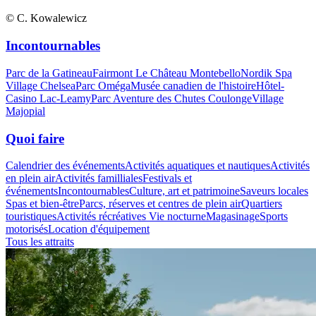
© C. Kowalewicz
Incontournables
Parc de la Gatineau
Fairmont Le Château Montebello
Nordik Spa
Village Chelsea
Parc Oméga
Musée canadien de l'histoire
Hôtel-
Casino Lac-Leamy
Parc Aventure des Chutes Coulonge
Village
Majopial
Quoi faire
Calendrier des événements
Activités aquatiques et nautiques
Activités
en plein air
Activités familliales
Festivals et
événements
Incontournables
Culture, art et patrimoine
Saveurs locales
Spas et bien-être
Parcs, réserves et centres de plein air
Quartiers
touristiques
Activités récréatives
Vie nocturne
Magasinage
Sports
motorisés
Location d'équipement
Tous les attraits