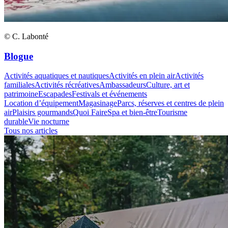
© C. Labonté
Blogue
Activités aquatiques et nautiques
Activités en plein air
Activités
familiales
Activités récréatives
Ambassadeurs
Culture, art et
patrimoine
Escapades
Festivals et événements
Location d’équipement
Magasinage
Parcs, réserves et centres de plein
air
Plaisirs gourmands
Quoi Faire
Spa et bien-être
Tourisme
durable
Vie nocturne
Tous nos articles