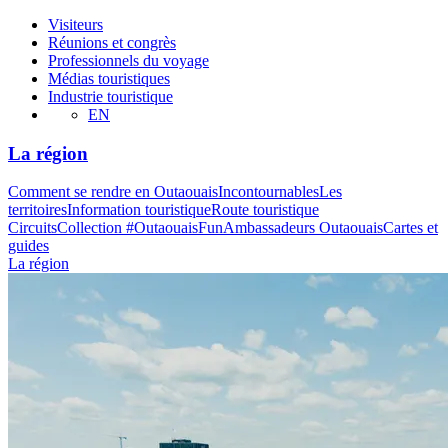
Visiteurs
Réunions et congrès
Professionnels du voyage
Médias touristiques
Industrie touristique
EN
La région
Comment se rendre en Outaouais
Incontournables
Les
territoires
Information touristique
Route touristique
Circuits
Collection #OutaouaisFun
Ambassadeurs Outaouais
Cartes et
guides
La région