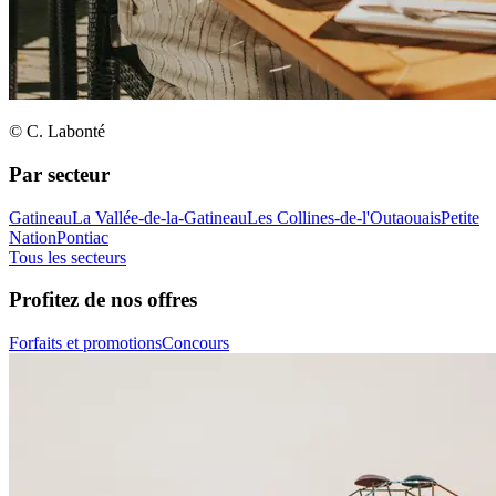
© C. Labonté
Par secteur
Gatineau
La Vallée-de-la-Gatineau
Les Collines-de-l'Outaouais
Petite
Nation
Pontiac
Tous les secteurs
Profitez de nos offres
Forfaits et promotions
Concours