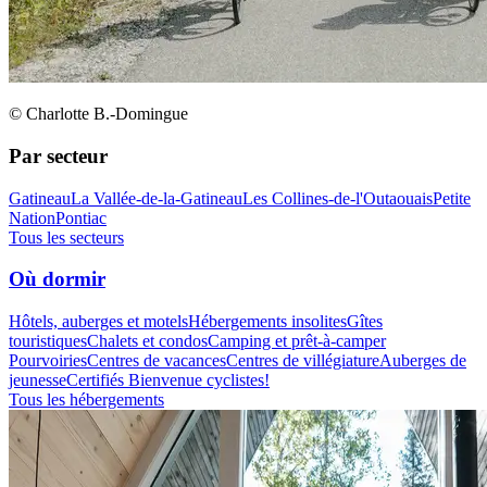
© Charlotte B.-Domingue
Par secteur
Gatineau
La Vallée-de-la-Gatineau
Les Collines-de-l'Outaouais
Petite
Nation
Pontiac
Tous les secteurs
Où dormir
Hôtels, auberges et motels
Hébergements insolites
Gîtes
touristiques
Chalets et condos
Camping et prêt-à-camper
Pourvoiries
Centres de vacances
Centres de villégiature
Auberges de
jeunesse
Certifiés Bienvenue cyclistes!
Tous les hébergements