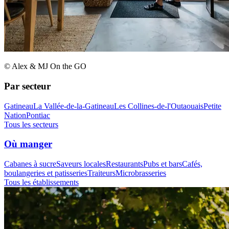
© Alex & MJ On the GO
Par secteur
Gatineau
La Vallée-de-la-Gatineau
Les Collines-de-l'Outaouais
Petite
Nation
Pontiac
Tous les secteurs
Où manger
Cabanes à sucre
Saveurs locales
Restaurants
Pubs et bars
Cafés,
boulangeries et patisseries
Traiteurs
Microbrasseries
Tous les établissements