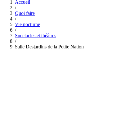
Accueil
/
Quoi faire
/
Vie nocturne
/
Spectacles et théâtres
/
Salle Desjardins de la Petite Nation