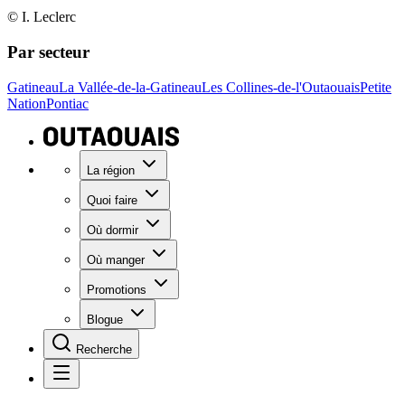
© I. Leclerc
Par secteur
Gatineau
La Vallée-de-la-Gatineau
Les Collines-de-l'Outaouais
Petite
Nation
Pontiac
La région
Quoi faire
Où dormir
Où manger
Promotions
Blogue
Recherche