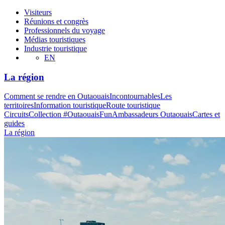
Visiteurs
Réunions et congrès
Professionnels du voyage
Médias touristiques
Industrie touristique
EN
La région
Comment se rendre en Outaouais
Incontournables
Les
territoires
Information touristique
Route touristique
Circuits
Collection #OutaouaisFun
Ambassadeurs Outaouais
Cartes et
guides
La région