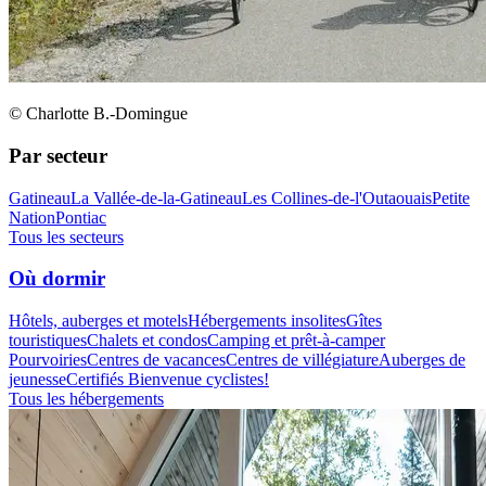
© Charlotte B.-Domingue
Par secteur
Gatineau
La Vallée-de-la-Gatineau
Les Collines-de-l'Outaouais
Petite
Nation
Pontiac
Tous les secteurs
Où dormir
Hôtels, auberges et motels
Hébergements insolites
Gîtes
touristiques
Chalets et condos
Camping et prêt-à-camper
Pourvoiries
Centres de vacances
Centres de villégiature
Auberges de
jeunesse
Certifiés Bienvenue cyclistes!
Tous les hébergements