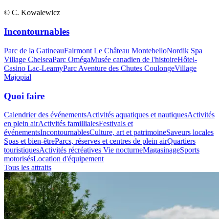
© C. Kowalewicz
Incontournables
Parc de la Gatineau
Fairmont Le Château Montebello
Nordik Spa
Village Chelsea
Parc Oméga
Musée canadien de l'histoire
Hôtel-
Casino Lac-Leamy
Parc Aventure des Chutes Coulonge
Village
Majopial
Quoi faire
Calendrier des événements
Activités aquatiques et nautiques
Activités
en plein air
Activités familliales
Festivals et
événements
Incontournables
Culture, art et patrimoine
Saveurs locales
Spas et bien-être
Parcs, réserves et centres de plein air
Quartiers
touristiques
Activités récréatives
Vie nocturne
Magasinage
Sports
motorisés
Location d'équipement
Tous les attraits