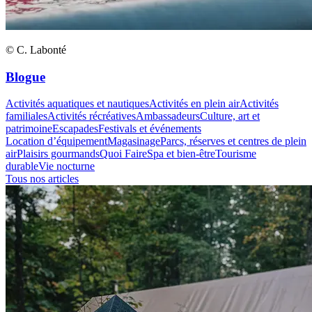
© C. Labonté
Blogue
Activités aquatiques et nautiques
Activités en plein air
Activités
familiales
Activités récréatives
Ambassadeurs
Culture, art et
patrimoine
Escapades
Festivals et événements
Location d’équipement
Magasinage
Parcs, réserves et centres de plein
air
Plaisirs gourmands
Quoi Faire
Spa et bien-être
Tourisme
durable
Vie nocturne
Tous nos articles