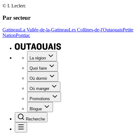
© I. Leclerc
Par secteur
Gatineau
La Vallée-de-la-Gatineau
Les Collines-de-l'Outaouais
Petite
Nation
Pontiac
La région
Quoi faire
Où dormir
Où manger
Promotions
Blogue
Recherche