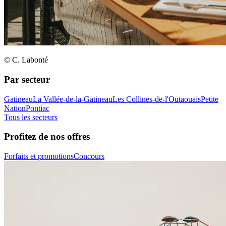
© C. Labonté
Par secteur
Gatineau
La Vallée-de-la-Gatineau
Les Collines-de-l'Outaouais
Petite
Nation
Pontiac
Tous les secteurs
Profitez de nos offres
Forfaits et promotions
Concours