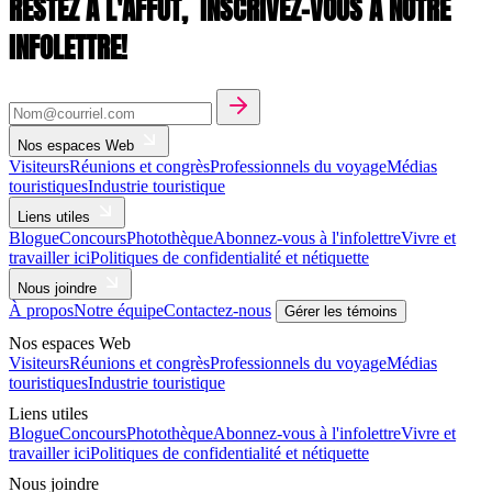
RESTEZ À L'AFFÛT,
INSCRIVEZ-VOUS À NOTRE
INFOLETTRE!
Nos espaces Web
Visiteurs
Réunions et congrès
Professionnels du voyage
Médias
touristiques
Industrie touristique
Liens utiles
Blogue
Concours
Photothèque
Abonnez-vous à l'infolettre
Vivre et
travailler ici
Politiques de confidentialité et nétiquette
Nous joindre
À propos
Notre équipe
Contactez-nous
Gérer les témoins
Nos espaces Web
Visiteurs
Réunions et congrès
Professionnels du voyage
Médias
touristiques
Industrie touristique
Liens utiles
Blogue
Concours
Photothèque
Abonnez-vous à l'infolettre
Vivre et
travailler ici
Politiques de confidentialité et nétiquette
Nous joindre