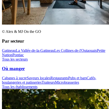
© Alex & MJ On the GO
Par secteur
Gatineau
La Vallée-de-la-Gatineau
Les Collines-de-l'Outaouais
Petite
Nation
Pontiac
Tous les secteurs
Où manger
Cabanes à sucre
Saveurs locales
Restaurants
Pubs et bars
Cafés,
boulangeries et patisseries
Traiteurs
Microbrasseries
Tous les établissements