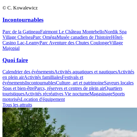
© C. Kowalewicz
Incontournables
Parc de la Gatineau
Fairmont Le Château Montebello
Nordik Spa
Village Chelsea
Parc Oméga
Musée canadien de l'histoire
Hôtel-
Casino Lac-Leamy
Parc Aventure des Chutes Coulonge
Village
Majopial
Quoi faire
Calendrier des événements
Activités aquatiques et nautiques
Activités
en plein air
Activités familliales
Festivals et
événements
Incontournables
Culture, art et patrimoine
Saveurs locales
Spas et bien-être
Parcs, réserves et centres de plein air
Quartiers
touristiques
Activités récréatives
Vie nocturne
Magasinage
Sports
motorisés
Location d'équipement
Tous les attraits