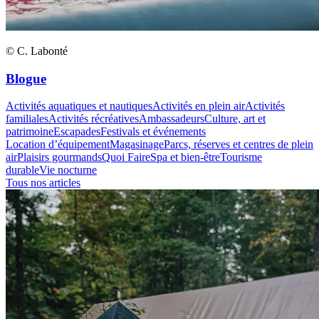
© C. Labonté
Blogue
Activités aquatiques et nautiques
Activités en plein air
Activités
familiales
Activités récréatives
Ambassadeurs
Culture, art et
patrimoine
Escapades
Festivals et événements
Location d’équipement
Magasinage
Parcs, réserves et centres de plein
air
Plaisirs gourmands
Quoi Faire
Spa et bien-être
Tourisme
durable
Vie nocturne
Tous nos articles