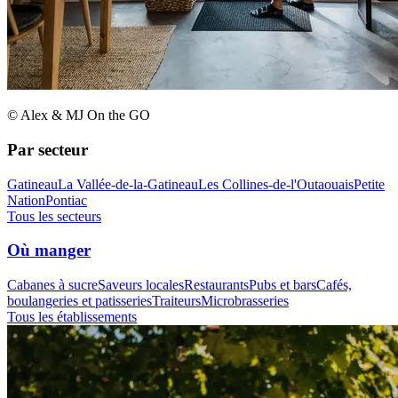
© Alex & MJ On the GO
Par secteur
Gatineau
La Vallée-de-la-Gatineau
Les Collines-de-l'Outaouais
Petite
Nation
Pontiac
Tous les secteurs
Où manger
Cabanes à sucre
Saveurs locales
Restaurants
Pubs et bars
Cafés,
boulangeries et patisseries
Traiteurs
Microbrasseries
Tous les établissements