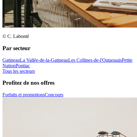
© C. Labonté
Par secteur
Gatineau
La Vallée-de-la-Gatineau
Les Collines-de-l'Outaouais
Petite
Nation
Pontiac
Tous les secteurs
Profitez de nos offres
Forfaits et promotions
Concours