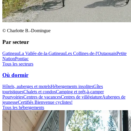
© Charlotte B.-Domingue
Par secteur
Gatineau
La Vallée-de-la-Gatineau
Les Collines-de-l'Outaouais
Petite
Nation
Pontiac
Tous les secteurs
Où dormir
Hôtels, auberges et motels
Hébergements insolites
Gîtes
touristiques
Chalets et condos
Camping et prêt-à-camper
Pourvoiries
Centres de vacances
Centres de villégiature
Auberges de
jeunesse
Certifiés Bienvenue cyclistes!
Tous les hébergements