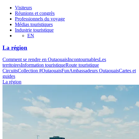
Visiteurs
Réunions et congrès
Professionnels du voyage
Médias touristiques
Industrie touristique
EN
La région
Comment se rendre en Outaouais
Incontournables
Les
territoires
Information touristique
Route touristique
Circuits
Collection #OutaouaisFun
Ambassadeurs Outaouais
Cartes et
guides
La région