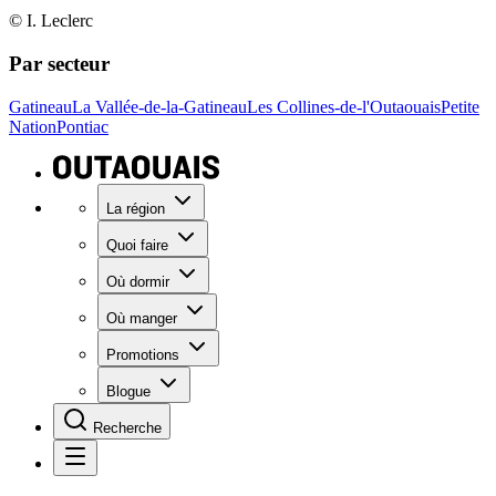
© I. Leclerc
Par secteur
Gatineau
La Vallée-de-la-Gatineau
Les Collines-de-l'Outaouais
Petite
Nation
Pontiac
La région
Quoi faire
Où dormir
Où manger
Promotions
Blogue
Recherche