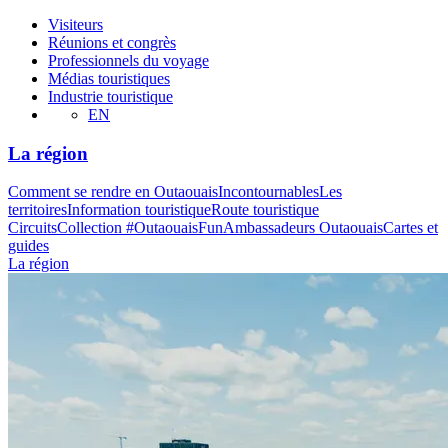
Visiteurs
Réunions et congrès
Professionnels du voyage
Médias touristiques
Industrie touristique
EN
La région
Comment se rendre en Outaouais
Incontournables
Les
territoires
Information touristique
Route touristique
Circuits
Collection #OutaouaisFun
Ambassadeurs Outaouais
Cartes et
guides
La région