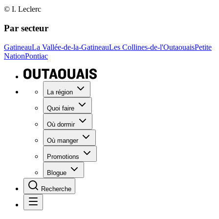
© I. Leclerc
Par secteur
Gatineau
La Vallée-de-la-Gatineau
Les Collines-de-l'Outaouais
Petite
Nation
Pontiac
La région
Quoi faire
Où dormir
Où manger
Promotions
Blogue
Recherche