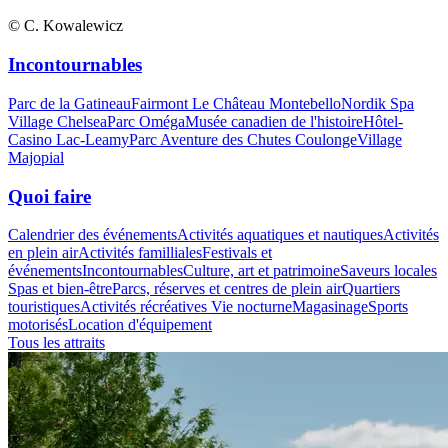
© C. Kowalewicz
Incontournables
Parc de la Gatineau
Fairmont Le Château Montebello
Nordik Spa
Village Chelsea
Parc Oméga
Musée canadien de l'histoire
Hôtel-
Casino Lac-Leamy
Parc Aventure des Chutes Coulonge
Village
Majopial
Quoi faire
Calendrier des événements
Activités aquatiques et nautiques
Activités
en plein air
Activités familliales
Festivals et
événements
Incontournables
Culture, art et patrimoine
Saveurs locales
Spas et bien-être
Parcs, réserves et centres de plein air
Quartiers
touristiques
Activités récréatives
Vie nocturne
Magasinage
Sports
motorisés
Location d'équipement
Tous les attraits