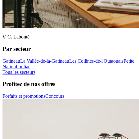
© C. Labonté
Par secteur
Gatineau
La Vallée-de-la-Gatineau
Les Collines-de-l'Outaouais
Petite
Nation
Pontiac
Tous les secteurs
Profitez de nos offres
Forfaits et promotions
Concours