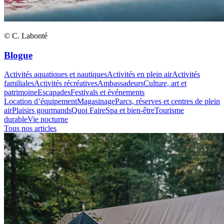
© C. Labonté
Blogue
Activités aquatiques et nautiques
Activités en plein air
Activités
familiales
Activités récréatives
Ambassadeurs
Culture, art et
patrimoine
Escapades
Festivals et événements
Location d’équipement
Magasinage
Parcs, réserves et centres de plein
air
Plaisirs gourmands
Quoi Faire
Spa et bien-être
Tourisme
durable
Vie nocturne
Tous nos articles