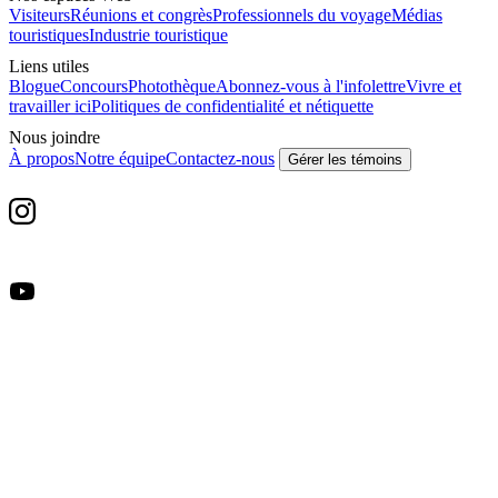
Visiteurs
Réunions et congrès
Professionnels du voyage
Médias
touristiques
Industrie touristique
Liens utiles
Blogue
Concours
Photothèque
Abonnez-vous à l'infolettre
Vivre et
travailler ici
Politiques de confidentialité et nétiquette
Nous joindre
À propos
Notre équipe
Contactez-nous
Gérer les témoins