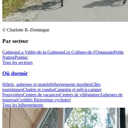
© Charlotte B.-Domingue
Par secteur
Gatineau
La Vallée-de-la-Gatineau
Les Collines-de-l'Outaouais
Petite
Nation
Pontiac
Tous les secteurs
Où dormir
Hôtels, auberges et motels
Hébergements insolites
Gîtes
touristiques
Chalets et condos
Camping et prêt-à-camper
Pourvoiries
Centres de vacances
Centres de villégiature
Auberges de
jeunesse
Certifiés Bienvenue cyclistes!
Tous les hébergements