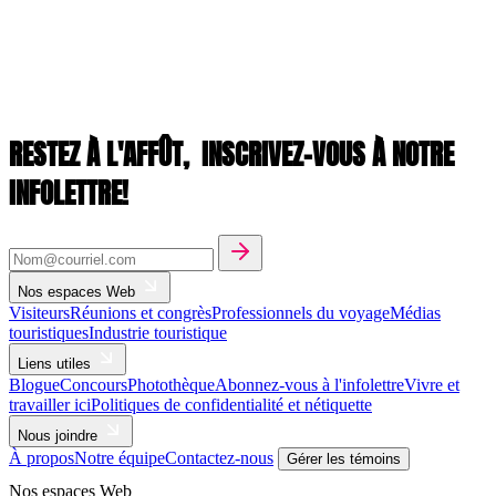
RESTEZ À L'AFFÛT,
INSCRIVEZ-VOUS À NOTRE
INFOLETTRE!
Nos espaces Web
Visiteurs
Réunions et congrès
Professionnels du voyage
Médias
touristiques
Industrie touristique
Liens utiles
Blogue
Concours
Photothèque
Abonnez-vous à l'infolettre
Vivre et
travailler ici
Politiques de confidentialité et nétiquette
Nous joindre
À propos
Notre équipe
Contactez-nous
Gérer les témoins
Nos espaces Web