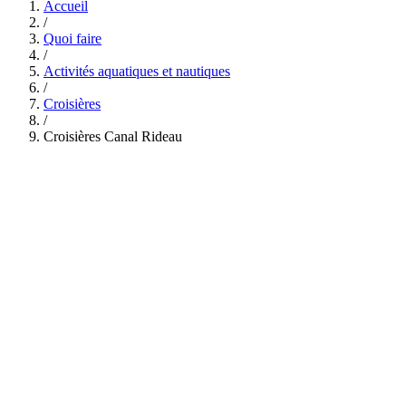
Accueil
/
Quoi faire
/
Activités aquatiques et nautiques
/
Croisières
/
Croisières Canal Rideau