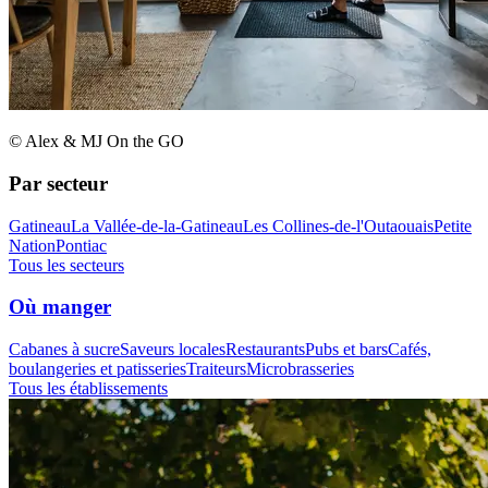
© Alex & MJ On the GO
Par secteur
Gatineau
La Vallée-de-la-Gatineau
Les Collines-de-l'Outaouais
Petite
Nation
Pontiac
Tous les secteurs
Où manger
Cabanes à sucre
Saveurs locales
Restaurants
Pubs et bars
Cafés,
boulangeries et patisseries
Traiteurs
Microbrasseries
Tous les établissements