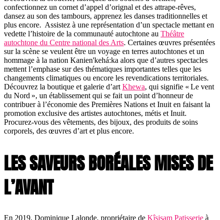
confectionnez un cornet d’appel d’orignal et des attrape-rêves,
dansez au son des tambours, apprenez les danses traditionnelles et
plus encore. Assistez à une représentation d’un spectacle mettant en
vedette l’histoire de la communauté autochtone au
Théâtre
autochtone du Centre national des Arts
. Certaines œuvres présentées
sur la scène se veulent être un voyage en terres autochtones et un
hommage à la nation Kanien'kehá:ka alors que d’autres spectacles
mettent l’emphase sur des thématiques importantes telles que les
changements climatiques ou encore les revendications territoriales.
Découvrez la boutique et galerie d’art
Khewa
, qui signifie « Le vent
du Nord », un établissement qui se fait un point d’honneur de
contribuer à l’économie des Premières Nations et Inuit en faisant la
promotion exclusive des artistes autochtones, métis et Inuit.
Procurez-vous des vêtements, des bijoux, des produits de soins
corporels, des œuvres d’art et plus encore.
LES SAVEURS BORÉALES MISES DE
L’AVANT
En 2019, Dominique Lalonde, propriétaire de
Kîsisam Patisserie
à