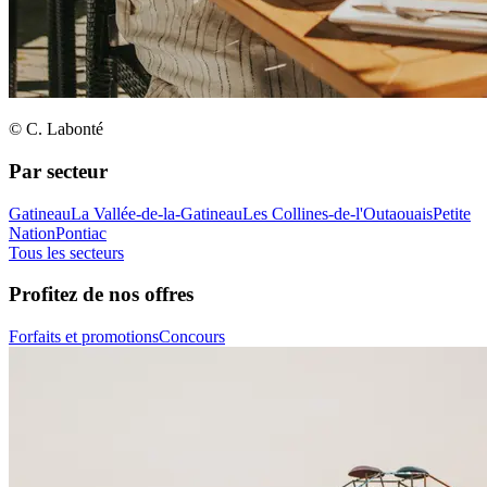
© C. Labonté
Par secteur
Gatineau
La Vallée-de-la-Gatineau
Les Collines-de-l'Outaouais
Petite
Nation
Pontiac
Tous les secteurs
Profitez de nos offres
Forfaits et promotions
Concours