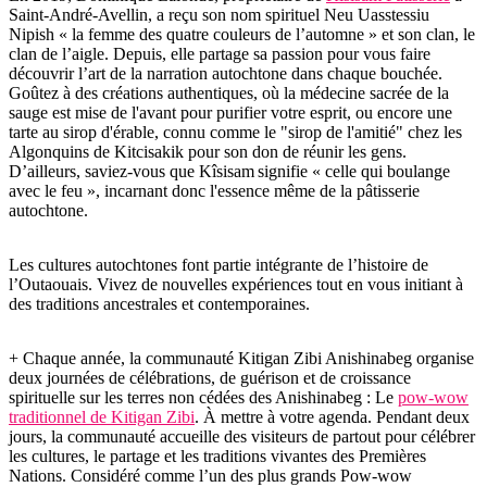
Saint-André-Avellin, a reçu son nom spirituel Neu Uasstessiu
Nipish « la femme des quatre couleurs de l’automne » et son clan, le
clan de l’aigle. Depuis, elle partage sa passion pour vous faire
découvrir l’art de la narration autochtone dans chaque bouchée.
Goûtez à des créations authentiques, où la médecine sacrée de la
sauge est mise de l'avant pour purifier votre esprit, ou encore une
tarte au sirop d'érable, connu comme le "sirop de l'amitié" chez les
Algonquins de Kitcisakik pour son don de réunir les gens.
D’ailleurs, saviez-vous que Kîsisam signifie « celle qui boulange
avec le feu », incarnant donc l'essence même de la pâtisserie
autochtone.
Les cultures autochtones font partie intégrante de l’histoire de
l’Outaouais. Vivez de nouvelles expériences tout en vous initiant à
des traditions ancestrales et contemporaines.
+ Chaque année, la communauté Kitigan Zibi Anishinabeg organise
deux journées de célébrations, de guérison et de croissance
spirituelle sur les terres non cédées des Anishinabeg : Le
pow-wow
traditionnel de Kitigan Zibi
. À mettre à votre agenda. Pendant deux
jours, la communauté accueille des visiteurs de partout pour célébrer
les cultures, le partage et les traditions vivantes des Premières
Nations. Considéré comme l’un des plus grands Pow-wow