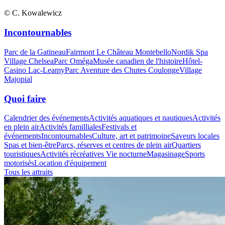
© C. Kowalewicz
Incontournables
Parc de la Gatineau
Fairmont Le Château Montebello
Nordik Spa
Village Chelsea
Parc Oméga
Musée canadien de l'histoire
Hôtel-
Casino Lac-Leamy
Parc Aventure des Chutes Coulonge
Village
Majopial
Quoi faire
Calendrier des événements
Activités aquatiques et nautiques
Activités
en plein air
Activités familliales
Festivals et
événements
Incontournables
Culture, art et patrimoine
Saveurs locales
Spas et bien-être
Parcs, réserves et centres de plein air
Quartiers
touristiques
Activités récréatives
Vie nocturne
Magasinage
Sports
motorisés
Location d'équipement
Tous les attraits