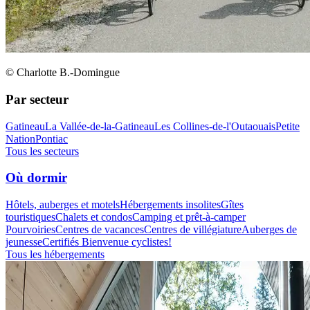
© Charlotte B.-Domingue
Par secteur
Gatineau
La Vallée-de-la-Gatineau
Les Collines-de-l'Outaouais
Petite
Nation
Pontiac
Tous les secteurs
Où dormir
Hôtels, auberges et motels
Hébergements insolites
Gîtes
touristiques
Chalets et condos
Camping et prêt-à-camper
Pourvoiries
Centres de vacances
Centres de villégiature
Auberges de
jeunesse
Certifiés Bienvenue cyclistes!
Tous les hébergements