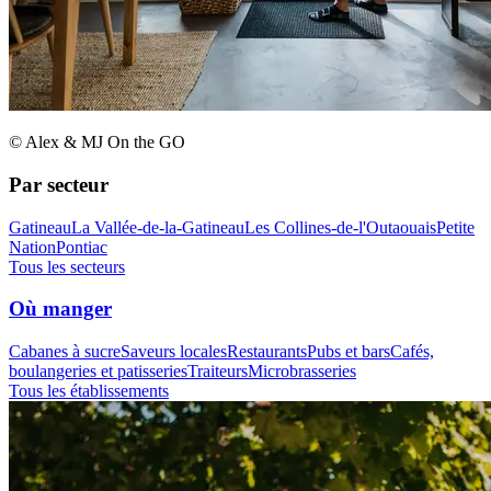
© Alex & MJ On the GO
Par secteur
Gatineau
La Vallée-de-la-Gatineau
Les Collines-de-l'Outaouais
Petite
Nation
Pontiac
Tous les secteurs
Où manger
Cabanes à sucre
Saveurs locales
Restaurants
Pubs et bars
Cafés,
boulangeries et patisseries
Traiteurs
Microbrasseries
Tous les établissements