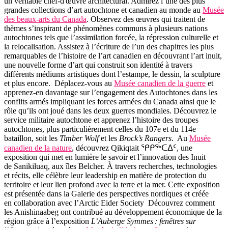
un véritable chef-d'œuvre architectural. Admirez l’une des plus
grandes collections d’art autochtone et canadien au monde au
Musée
des beaux-arts du Canada
. Observez des œuvres qui traitent de
thèmes s’inspirant de phénomènes communs à plusieurs nations
autochtones tels que l’assimilation forcée, la répression culturelle et
la relocalisation. Assistez à l’écriture de l’un des chapitres les plus
remarquables de l’histoire de l’art canadien en découvrant l’art inuit,
une nouvelle forme d’art qui construit son identité à travers
différents médiums artistiques dont l’estampe, le dessin, la sculpture
et plus encore. Déplacez-vous au
Musée canadien de la guerre
et
apprenez-en davantage sur l’engagement des Autochtones dans les
conflits armés impliquant les forces armées du Canada ainsi que le
rôle qu’ils ont joué dans les deux guerres mondiales. Découvrez le
service militaire autochtone et apprenez l’histoire des troupes
autochtones, plus particulièrement celles du 107e et du 114e
bataillon, soit les
Timber Wolf
et les
Brock’s Rangers
. Au
Musée
canadien de la nature
, découvrez Qikiqtait ᕿᑭᖅᑕᐃᑦ, une
exposition qui met en lumière le savoir et l’innovation des Inuit
de Sanikiluaq, aux îles Belcher. À travers recherches, technologies
et récits, elle célèbre leur leadership en matière de protection du
territoire et leur lien profond avec la terre et la mer. Cette exposition
est présentée dans la Galerie des perspectives nordiques et créée
en collaboration avec l’Arctic Eider Society Découvrez comment
les Anishinaabeg ont contribué au développement économique de la
région grâce à l’exposition
L’Auberge Symmes : fenêtres sur