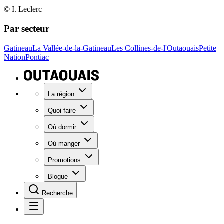
© I. Leclerc
Par secteur
Gatineau
La Vallée-de-la-Gatineau
Les Collines-de-l'Outaouais
Petite
Nation
Pontiac
La région
Quoi faire
Où dormir
Où manger
Promotions
Blogue
Recherche