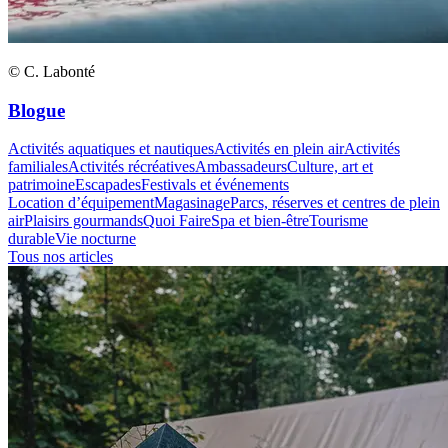
© C. Labonté
Blogue
Activités aquatiques et nautiques
Activités en plein air
Activités
familiales
Activités récréatives
Ambassadeurs
Culture, art et
patrimoine
Escapades
Festivals et événements
Location d’équipement
Magasinage
Parcs, réserves et centres de plein
air
Plaisirs gourmands
Quoi Faire
Spa et bien-être
Tourisme
durable
Vie nocturne
Tous nos articles