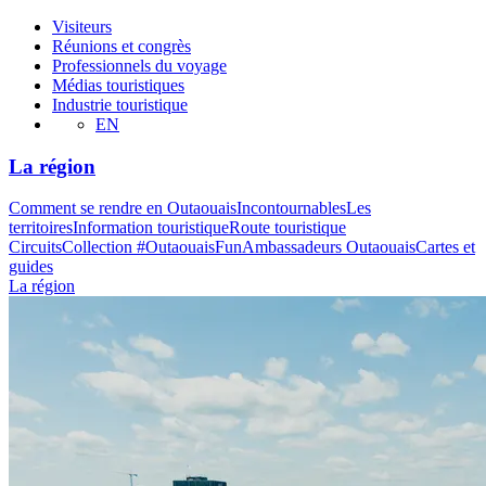
Visiteurs
Réunions et congrès
Professionnels du voyage
Médias touristiques
Industrie touristique
EN
La région
Comment se rendre en Outaouais
Incontournables
Les
territoires
Information touristique
Route touristique
Circuits
Collection #OutaouaisFun
Ambassadeurs Outaouais
Cartes et
guides
La région