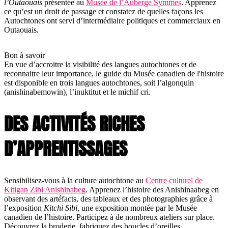
l’Outaouais
présentée au
Musée de l’Auberge Symmes
. Apprenez
ce qu’est un droit de passage et constatez de quelles façons les
Autochtones ont servi d’intermédiaire politiques et commerciaux en
Outaouais.
Bon à savoir
En vue d’accroitre la visibilité des langues autochtones et de
reconnaitre leur importance, le guide du Musée canadien de l'histoire
est disponible en trois langues autochtones, soit l’algonquin
(anishinabemowin), l’inuktitut et le michif cri.
DES ACTIVITÉS RICHES
D’APPRENTISSAGES
Sensibilisez-vous à la culture autochtone au
Centre culturel de
Kitigan Zibi Anishinabeg
. Apprenez l’histoire des Anishinaabeg en
observant des artéfacts, des tableaux et des photographies grâce à
l’exposition
Kitchi Sibi
, une exposition montée par le Musée
canadien de l’histoire. Participez à de nombreux ateliers sur place.
Découvrez la broderie, fabriquez des boucles d’oreilles,