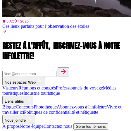
■ 5 AOÛT 2025
Ces lieux parfaits pour l’observation des étoiles
RESTEZ À L'AFFÛT,
INSCRIVEZ-VOUS À NOTRE
INFOLETTRE!
Nos espaces Web
Visiteurs
Réunions et congrès
Professionnels du voyage
Médias
touristiques
Industrie touristique
Liens utiles
Blogue
Concours
Photothèque
Abonnez-vous à l'infolettre
Vivre et
travailler ici
Politiques de confidentialité et nétiquette
Nous joindre
À propos
Notre équipe
Contactez-nous
Gérer les témoins