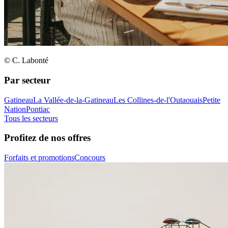
© C. Labonté
Par secteur
Gatineau
La Vallée-de-la-Gatineau
Les Collines-de-l'Outaouais
Petite
Nation
Pontiac
Tous les secteurs
Profitez de nos offres
Forfaits et promotions
Concours