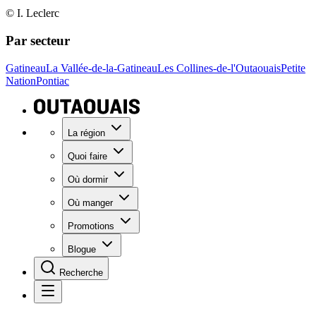
© I. Leclerc
Par secteur
Gatineau
La Vallée-de-la-Gatineau
Les Collines-de-l'Outaouais
Petite
Nation
Pontiac
La région
Quoi faire
Où dormir
Où manger
Promotions
Blogue
Recherche