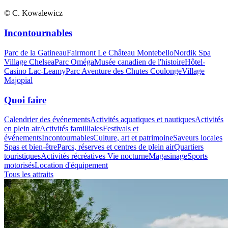
© C. Kowalewicz
Incontournables
Parc de la Gatineau
Fairmont Le Château Montebello
Nordik Spa
Village Chelsea
Parc Oméga
Musée canadien de l'histoire
Hôtel-
Casino Lac-Leamy
Parc Aventure des Chutes Coulonge
Village
Majopial
Quoi faire
Calendrier des événements
Activités aquatiques et nautiques
Activités
en plein air
Activités familliales
Festivals et
événements
Incontournables
Culture, art et patrimoine
Saveurs locales
Spas et bien-être
Parcs, réserves et centres de plein air
Quartiers
touristiques
Activités récréatives
Vie nocturne
Magasinage
Sports
motorisés
Location d'équipement
Tous les attraits