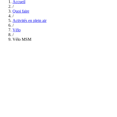
Accueil
/
Quoi faire
/
Activités en plein air
/
Vélo
/
Vélo MSM