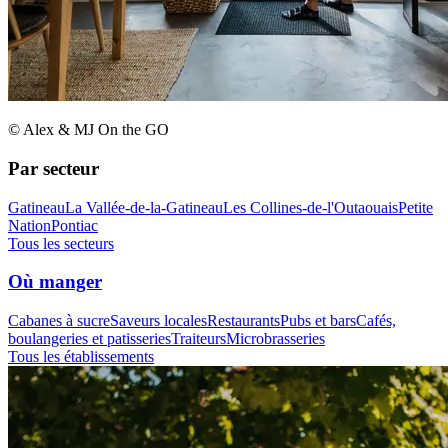
© Alex & MJ On the GO
Par secteur
Gatineau
La Vallée-de-la-Gatineau
Les Collines-de-l'Outaouais
Petite
Nation
Pontiac
Tous les secteurs
Où manger
Cabanes à sucre
Saveurs locales
Restaurants
Pubs et bars
Cafés,
boulangeries et patisseries
Traiteurs
Microbrasseries
Tous les établissements