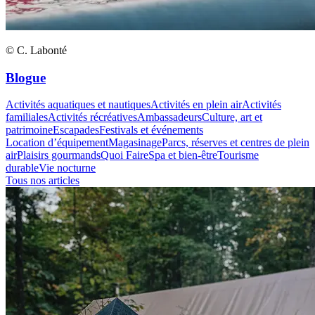
© C. Labonté
Blogue
Activités aquatiques et nautiques
Activités en plein air
Activités
familiales
Activités récréatives
Ambassadeurs
Culture, art et
patrimoine
Escapades
Festivals et événements
Location d’équipement
Magasinage
Parcs, réserves et centres de plein
air
Plaisirs gourmands
Quoi Faire
Spa et bien-être
Tourisme
durable
Vie nocturne
Tous nos articles