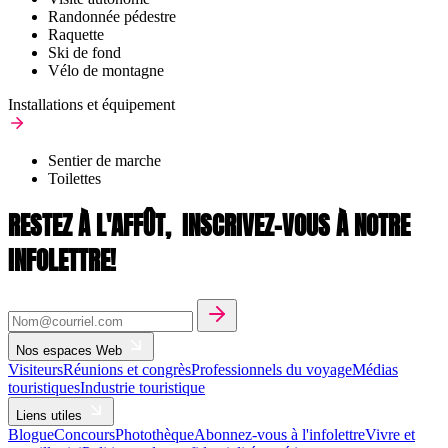
Randonnée pédestre
Raquette
Ski de fond
Vélo de montagne
Installations et équipement
Sentier de marche
Toilettes
RESTEZ À L'AFFÛT,
INSCRIVEZ-VOUS À NOTRE
INFOLETTRE!
Nos espaces Web
Visiteurs
Réunions et congrès
Professionnels du voyage
Médias
touristiques
Industrie touristique
Liens utiles
Blogue
Concours
Photothèque
Abonnez-vous à l'infolettre
Vivre et