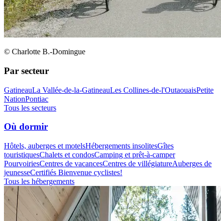
© Charlotte B.-Domingue
Par secteur
Gatineau
La Vallée-de-la-Gatineau
Les Collines-de-l'Outaouais
Petite
Nation
Pontiac
Tous les secteurs
Où dormir
Hôtels, auberges et motels
Hébergements insolites
Gîtes
touristiques
Chalets et condos
Camping et prêt-à-camper
Pourvoiries
Centres de vacances
Centres de villégiature
Auberges de
jeunesse
Certifiés Bienvenue cyclistes!
Tous les hébergements