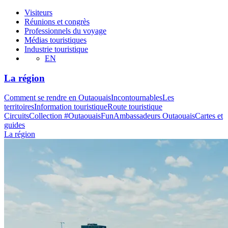
Visiteurs
Réunions et congrès
Professionnels du voyage
Médias touristiques
Industrie touristique
EN
La région
Comment se rendre en Outaouais
Incontournables
Les
territoires
Information touristique
Route touristique
Circuits
Collection #OutaouaisFun
Ambassadeurs Outaouais
Cartes et
guides
La région