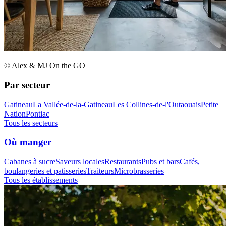
© Alex & MJ On the GO
Par secteur
Gatineau
La Vallée-de-la-Gatineau
Les Collines-de-l'Outaouais
Petite
Nation
Pontiac
Tous les secteurs
Où manger
Cabanes à sucre
Saveurs locales
Restaurants
Pubs et bars
Cafés,
boulangeries et patisseries
Traiteurs
Microbrasseries
Tous les établissements