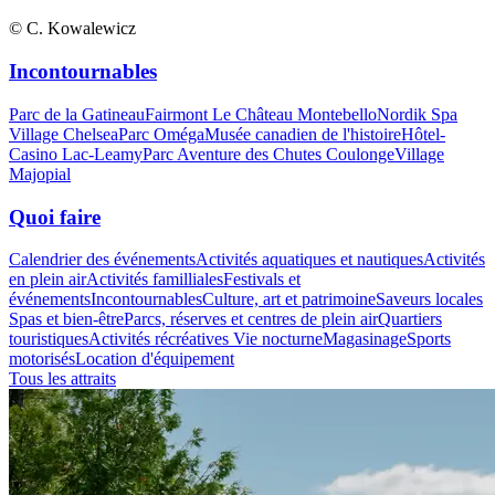
© C. Kowalewicz
Incontournables
Parc de la Gatineau
Fairmont Le Château Montebello
Nordik Spa
Village Chelsea
Parc Oméga
Musée canadien de l'histoire
Hôtel-
Casino Lac-Leamy
Parc Aventure des Chutes Coulonge
Village
Majopial
Quoi faire
Calendrier des événements
Activités aquatiques et nautiques
Activités
en plein air
Activités familliales
Festivals et
événements
Incontournables
Culture, art et patrimoine
Saveurs locales
Spas et bien-être
Parcs, réserves et centres de plein air
Quartiers
touristiques
Activités récréatives
Vie nocturne
Magasinage
Sports
motorisés
Location d'équipement
Tous les attraits