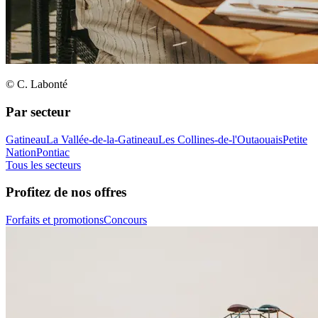
© C. Labonté
Par secteur
Gatineau
La Vallée-de-la-Gatineau
Les Collines-de-l'Outaouais
Petite
Nation
Pontiac
Tous les secteurs
Profitez de nos offres
Forfaits et promotions
Concours