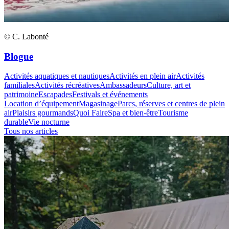
© C. Labonté
Blogue
Activités aquatiques et nautiques
Activités en plein air
Activités
familiales
Activités récréatives
Ambassadeurs
Culture, art et
patrimoine
Escapades
Festivals et événements
Location d’équipement
Magasinage
Parcs, réserves et centres de plein
air
Plaisirs gourmands
Quoi Faire
Spa et bien-être
Tourisme
durable
Vie nocturne
Tous nos articles