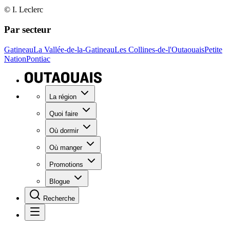
© I. Leclerc
Par secteur
Gatineau
La Vallée-de-la-Gatineau
Les Collines-de-l'Outaouais
Petite
Nation
Pontiac
La région
Quoi faire
Où dormir
Où manger
Promotions
Blogue
Recherche