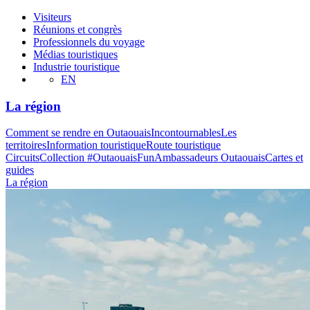
Visiteurs
Réunions et congrès
Professionnels du voyage
Médias touristiques
Industrie touristique
EN
La région
Comment se rendre en Outaouais
Incontournables
Les
territoires
Information touristique
Route touristique
Circuits
Collection #OutaouaisFun
Ambassadeurs Outaouais
Cartes et
guides
La région