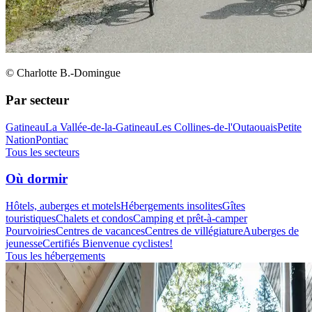
© Charlotte B.-Domingue
Par secteur
Gatineau
La Vallée-de-la-Gatineau
Les Collines-de-l'Outaouais
Petite
Nation
Pontiac
Tous les secteurs
Où dormir
Hôtels, auberges et motels
Hébergements insolites
Gîtes
touristiques
Chalets et condos
Camping et prêt-à-camper
Pourvoiries
Centres de vacances
Centres de villégiature
Auberges de
jeunesse
Certifiés Bienvenue cyclistes!
Tous les hébergements