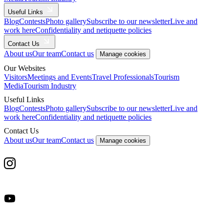
Useful Links
Blog
Contests
Photo gallery
Subscribe to our newsletter
Live and
work here
Confidentiality and netiquette policies
Contact Us
About us
Our team
Contact us
Manage cookies
Our Websites
Visitors
Meetings and Events
Travel Professionals
Tourism
Media
Tourism Industry
Useful Links
Blog
Contests
Photo gallery
Subscribe to our newsletter
Live and
work here
Confidentiality and netiquette policies
Contact Us
About us
Our team
Contact us
Manage cookies