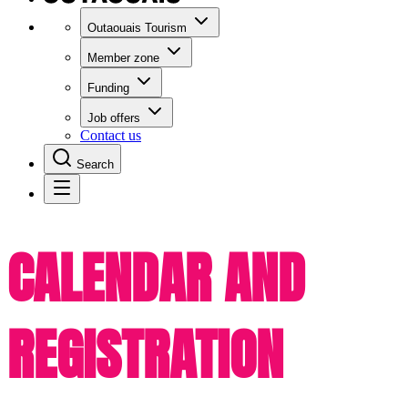
Outaouais Tourism
Member zone
Funding
Job offers
Contact us
Search
CALENDAR AND
REGISTRATION