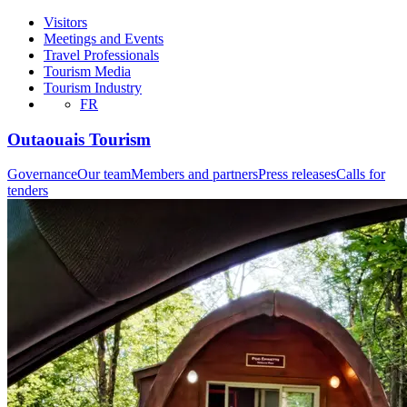
Visitors
Meetings and Events
Travel Professionals
Tourism Media
Tourism Industry
FR
Outaouais Tourism
Governance
Our team
Members and partners
Press releases
Calls for
tenders