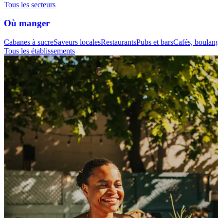
Tous les secteurs
Où manger
Cabanes à sucre
Saveurs locales
Restaurants
Pubs et bars
Cafés, boulange
Tous les établissements