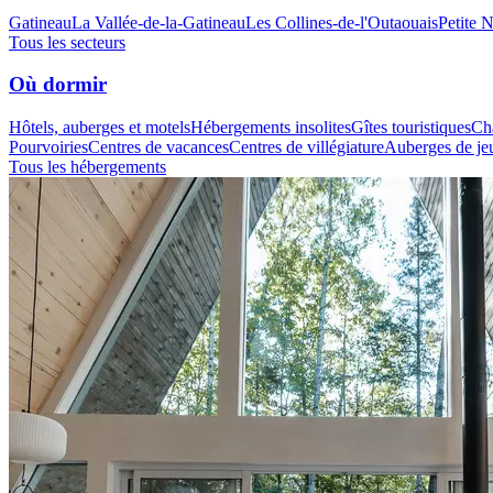
Gatineau
La Vallée-de-la-Gatineau
Les Collines-de-l'Outaouais
Petite 
Tous les secteurs
Où dormir
Hôtels, auberges et motels
Hébergements insolites
Gîtes touristiques
Cha
Pourvoiries
Centres de vacances
Centres de villégiature
Auberges de je
Tous les hébergements