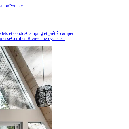
Nation
Pontiac
lets et condos
Camping et prêt-à-camper
unesse
Certifiés Bienvenue cyclistes!