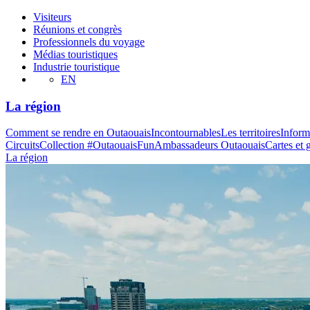
Visiteurs
Réunions et congrès
Professionnels du voyage
Médias touristiques
Industrie touristique
EN
La région
Comment se rendre en Outaouais
Incontournables
Les territoires
Inform
Circuits
Collection #OutaouaisFun
Ambassadeurs Outaouais
Cartes et 
La région