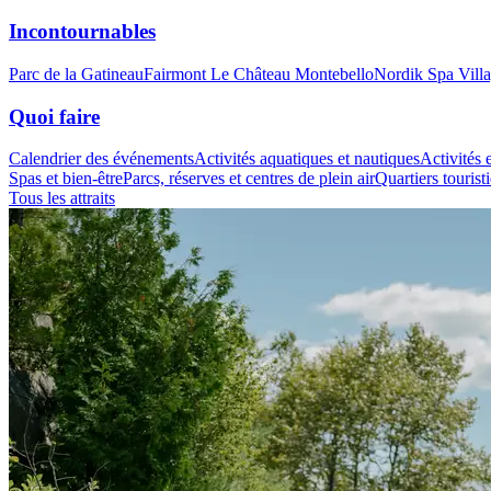
Incontournables
Parc de la Gatineau
Fairmont Le Château Montebello
Nordik Spa Vill
Quoi faire
Calendrier des événements
Activités aquatiques et nautiques
Activités e
Spas et bien-être
Parcs, réserves et centres de plein air
Quartiers tourist
Tous les attraits