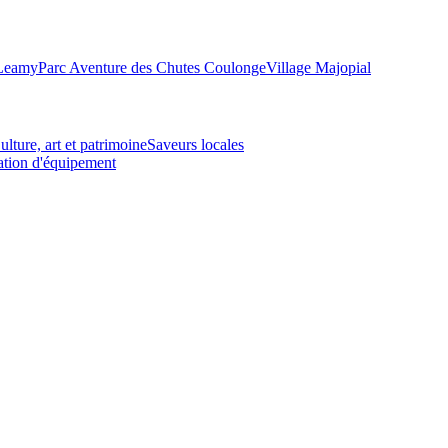
-Leamy
Parc Aventure des Chutes Coulonge
Village Majopial
ulture, art et patrimoine
Saveurs locales
tion d'équipement