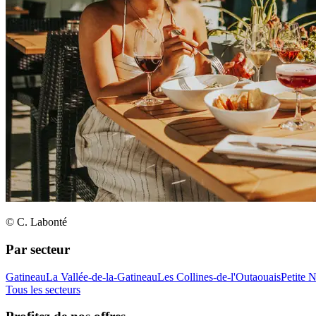
© C. Labonté
Par secteur
Gatineau
La Vallée-de-la-Gatineau
Les Collines-de-l'Outaouais
Petite 
Tous les secteurs