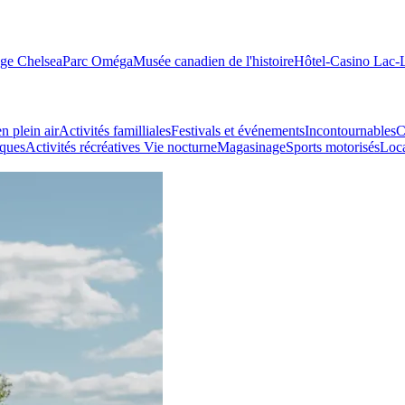
age Chelsea
Parc Oméga
Musée canadien de l'histoire
Hôtel-Casino Lac
n plein air
Activités familliales
Festivals et événements
Incontournables
C
iques
Activités récréatives
Vie nocturne
Magasinage
Sports motorisés
Loca