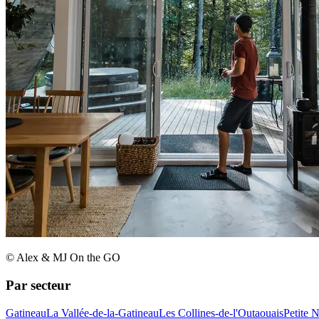
© Alex & MJ On the GO
Par secteur
Gatineau
La Vallée-de-la-Gatineau
Les Collines-de-l'Outaouais
Petite 