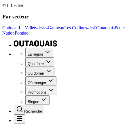
© I. Leclerc
Par secteur
Gatineau
La Vallée-de-la-Gatineau
Les Collines-de-l'Outaouais
Petite
Nation
Pontiac
La région
Quoi faire
Où dormir
Où manger
Promotions
Blogue
Recherche