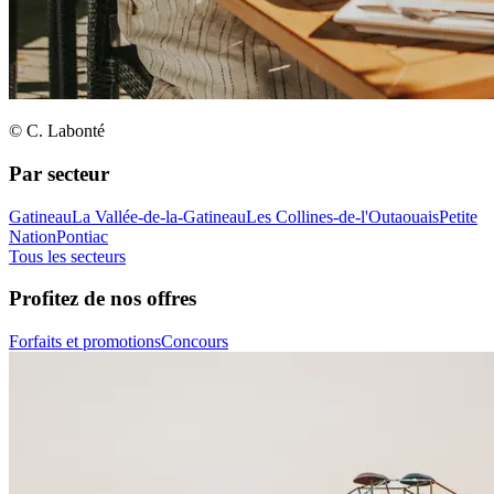
© C. Labonté
Par secteur
Gatineau
La Vallée-de-la-Gatineau
Les Collines-de-l'Outaouais
Petite
Nation
Pontiac
Tous les secteurs
Profitez de nos offres
Forfaits et promotions
Concours