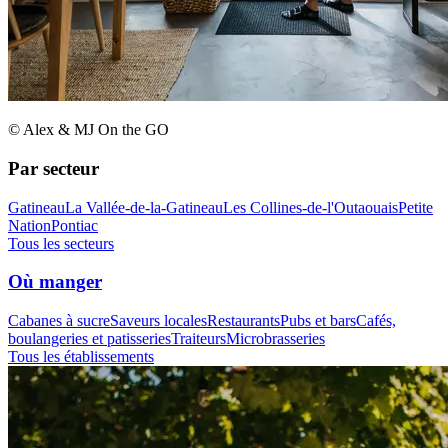
© Alex & MJ On the GO
Par secteur
Gatineau
La Vallée-de-la-Gatineau
Les Collines-de-l'Outaouais
Petite
Nation
Pontiac
Tous les secteurs
Où manger
Cabanes à sucre
Saveurs locales
Restaurants
Pubs et bars
Cafés,
boulangeries et patisseries
Traiteurs
Microbrasseries
Tous les établissements