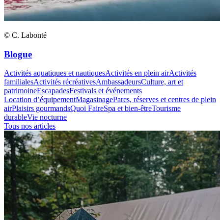
© C. Labonté
Blogue
Activités aquatiques et nautiques
Activités en plein air
Activités
familiales
Activités récréatives
Ambassadeurs
Culture, art et
patrimoine
Escapades
Festivals et événements
Location d’équipement
Magasinage
Parcs, réserves et centres de plein
air
Plaisirs gourmands
Quoi Faire
Spa et bien-être
Tourisme
durable
Vie nocturne
Tous nos articles