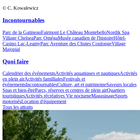
© C. Kowalewicz
Incontournables
Parc de la Gatineau
Fairmont Le Château Montebello
Nordik Spa
Village Chelsea
Parc Oméga
Musée canadien de l'histoire
Hôtel-
Casino Lac-Leamy
Parc Aventure des Chutes Coulonge
Village
Majopial
Quoi faire
Calendrier des événements
Activités aquatiques et nautiques
Activités
en plein air
Activités familliales
Festivals et
événements
Incontournables
Culture, art et patrimoine
Saveurs locales
Spas et bien-être
Parcs, réserves et centres de plein air
Quartiers
touristiques
Activités récréatives
Vie nocturne
Magasinage
Sports
motorisés
Location d'équipement
Tous les attraits