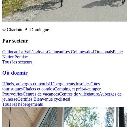
© Charlotte B.-Domingue
Par secteur
Gatineau
La Vallée-de-la-Gatineau
Les Collines-de-l'Outaouais
Petite
Nation
Pontiac
Tous les secteurs
Où dormir
Hôtels, auberges et motels
Hébergements insolites
Gîtes
touristiques
Chalets et condos
Camping et prêt-à-camper
Pourvoiries
Centres de vacances
Centres de villégiature
Auberges de
jeunesse
Certifiés Bienvenue cyclistes!
Tous les hébergements