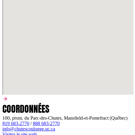
COORDONNÉES
100, prom. du Parc-des-Chutes, Mansfield-et-Pontefract (Québec)
819 683-2770
/
888 683-2770
info@chutescoulonge.qc.ca
Visitez le site web