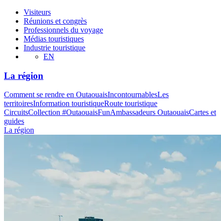
Visiteurs
Réunions et congrès
Professionnels du voyage
Médias touristiques
Industrie touristique
EN
La région
Comment se rendre en Outaouais
Incontournables
Les
territoires
Information touristique
Route touristique
Circuits
Collection #OutaouaisFun
Ambassadeurs Outaouais
Cartes et
guides
La région