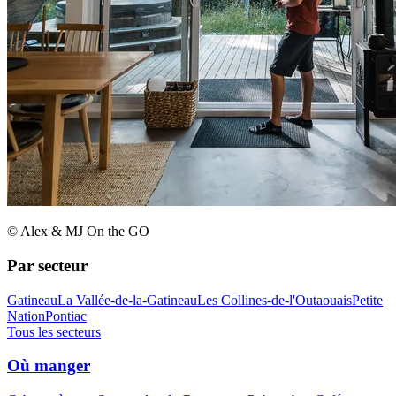
© Alex & MJ On the GO
Par secteur
Gatineau
La Vallée-de-la-Gatineau
Les Collines-de-l'Outaouais
Petite
Nation
Pontiac
Tous les secteurs
Où manger