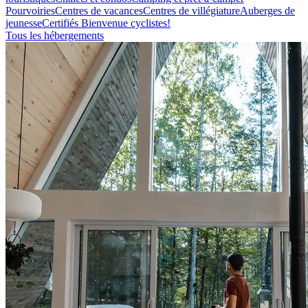
Pourvoiries
Centres de vacances
Centres de villégiature
Auberges de
jeunesse
Certifiés Bienvenue cyclistes!
Tous les hébergements