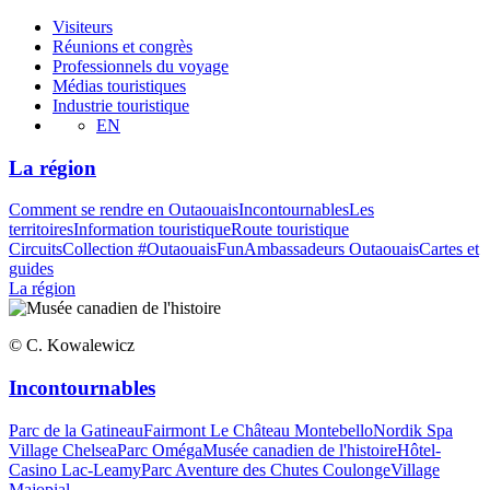
Visiteurs
Réunions et congrès
Professionnels du voyage
Médias touristiques
Industrie touristique
EN
La région
Comment se rendre en Outaouais
Incontournables
Les
territoires
Information touristique
Route touristique
Circuits
Collection #OutaouaisFun
Ambassadeurs Outaouais
Cartes et
guides
La région
© C. Kowalewicz
Incontournables
Parc de la Gatineau
Fairmont Le Château Montebello
Nordik Spa
Village Chelsea
Parc Oméga
Musée canadien de l'histoire
Hôtel-
Casino Lac-Leamy
Parc Aventure des Chutes Coulonge
Village
Majopial