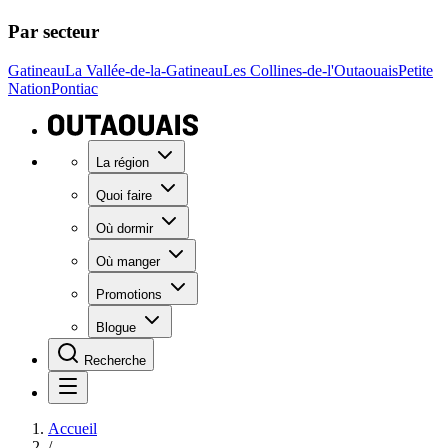
Par secteur
Gatineau
La Vallée-de-la-Gatineau
Les Collines-de-l'Outaouais
Petite
Nation
Pontiac
La région
Quoi faire
Où dormir
Où manger
Promotions
Blogue
Recherche
Accueil
/