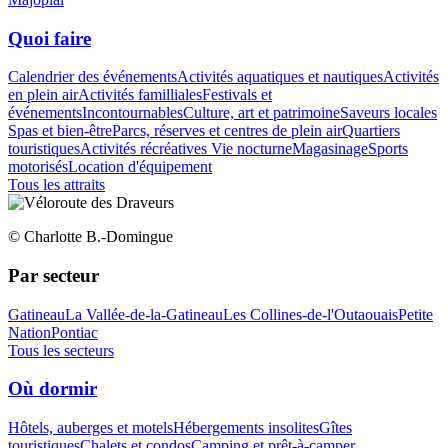
Quoi faire
Calendrier des événements
Activités aquatiques et nautiques
Activités
en plein air
Activités familliales
Festivals et
événements
Incontournables
Culture, art et patrimoine
Saveurs locales
Spas et bien-être
Parcs, réserves et centres de plein air
Quartiers
touristiques
Activités récréatives
Vie nocturne
Magasinage
Sports
motorisés
Location d'équipement
Tous les attraits
© Charlotte B.-Domingue
Par secteur
Gatineau
La Vallée-de-la-Gatineau
Les Collines-de-l'Outaouais
Petite
Nation
Pontiac
Tous les secteurs
Où dormir
Hôtels, auberges et motels
Hébergements insolites
Gîtes
touristiques
Chalets et condos
Camping et prêt-à-camper