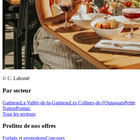
© C. Labonté
Par secteur
Gatineau
La Vallée-de-la-Gatineau
Les Collines-de-l'Outaouais
Petite
Nation
Pontiac
Tous les secteurs
Profitez de nos offres
Forfaits et promotions
Concours