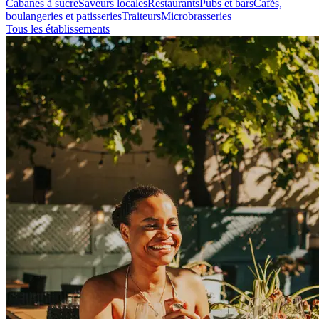
Cabanes à sucre
Saveurs locales
Restaurants
Pubs et bars
Cafés,
boulangeries et patisseries
Traiteurs
Microbrasseries
Tous les établissements