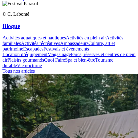
© C. Labonté
Blogue
Activités aquatiques et nautiques
Activités en plein air
Activités
familiales
Activités récréatives
Ambassadeurs
Culture, art et
patrimoine
Escapades
Festivals et événements
Location d’équipement
Magasinage
Parcs, réserves et centres de plein
air
Plaisirs gourmands
Quoi Faire
Spa et bien-être
Tourisme
durable
Vie nocturne
Tous nos articles