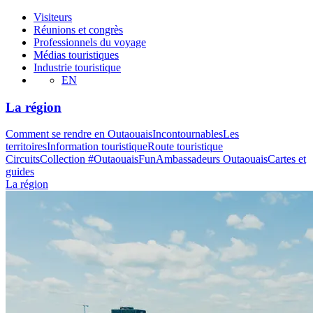
Visiteurs
Réunions et congrès
Professionnels du voyage
Médias touristiques
Industrie touristique
EN
La région
Comment se rendre en Outaouais
Incontournables
Les
territoires
Information touristique
Route touristique
Circuits
Collection #OutaouaisFun
Ambassadeurs Outaouais
Cartes et
guides
La région