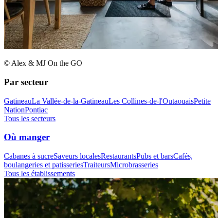
© Alex & MJ On the GO
Par secteur
Gatineau
La Vallée-de-la-Gatineau
Les Collines-de-l'Outaouais
Petite
Nation
Pontiac
Tous les secteurs
Où manger
Cabanes à sucre
Saveurs locales
Restaurants
Pubs et bars
Cafés,
boulangeries et patisseries
Traiteurs
Microbrasseries
Tous les établissements