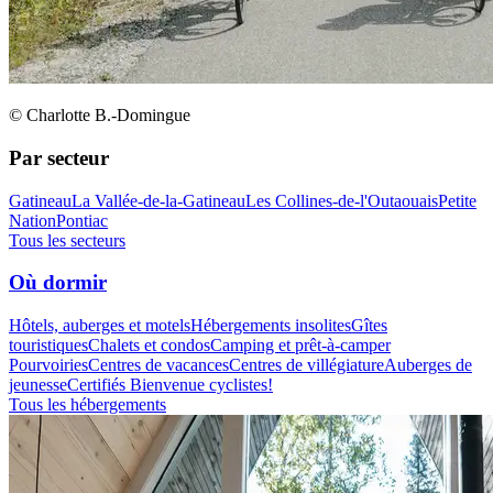
© Charlotte B.-Domingue
Par secteur
Gatineau
La Vallée-de-la-Gatineau
Les Collines-de-l'Outaouais
Petite
Nation
Pontiac
Tous les secteurs
Où dormir
Hôtels, auberges et motels
Hébergements insolites
Gîtes
touristiques
Chalets et condos
Camping et prêt-à-camper
Pourvoiries
Centres de vacances
Centres de villégiature
Auberges de
jeunesse
Certifiés Bienvenue cyclistes!
Tous les hébergements