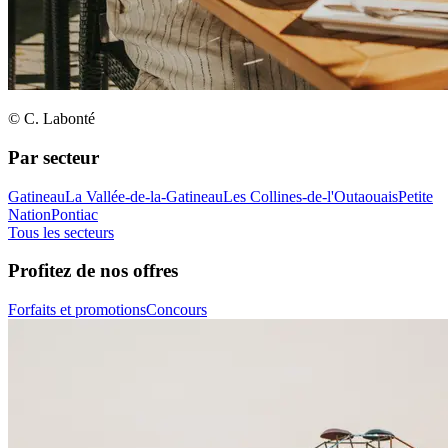
© C. Labonté
Par secteur
Gatineau
La Vallée-de-la-Gatineau
Les Collines-de-l'Outaouais
Petite
Nation
Pontiac
Tous les secteurs
Profitez de nos offres
Forfaits et promotions
Concours