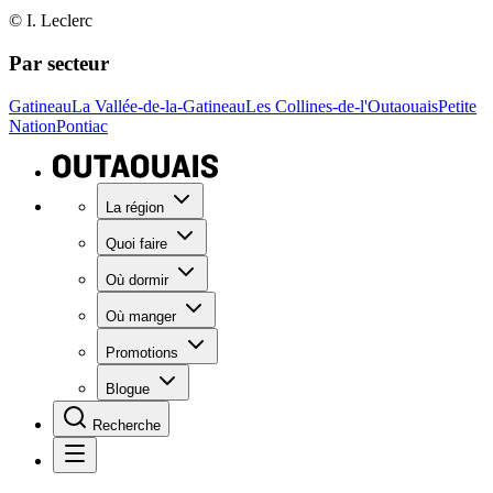
© I. Leclerc
Par secteur
Gatineau
La Vallée-de-la-Gatineau
Les Collines-de-l'Outaouais
Petite
Nation
Pontiac
La région
Quoi faire
Où dormir
Où manger
Promotions
Blogue
Recherche