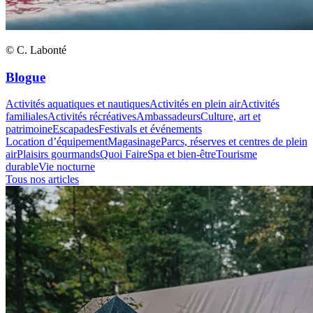
© C. Labonté
Blogue
Activités aquatiques et nautiques
Activités en plein air
Activités
familiales
Activités récréatives
Ambassadeurs
Culture, art et
patrimoine
Escapades
Festivals et événements
Location d’équipement
Magasinage
Parcs, réserves et centres de plein
air
Plaisirs gourmands
Quoi Faire
Spa et bien-être
Tourisme
durable
Vie nocturne
Tous nos articles