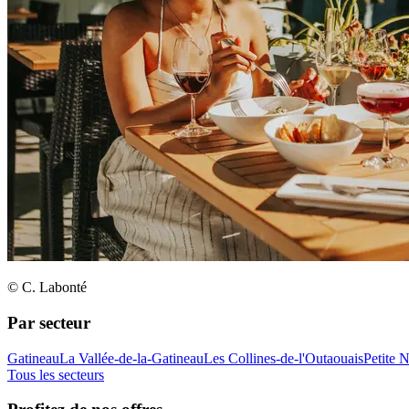
© C. Labonté
Par secteur
Gatineau
La Vallée-de-la-Gatineau
Les Collines-de-l'Outaouais
Petite 
Tous les secteurs