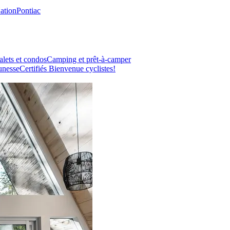
Nation
Pontiac
lets et condos
Camping et prêt-à-camper
unesse
Certifiés Bienvenue cyclistes!