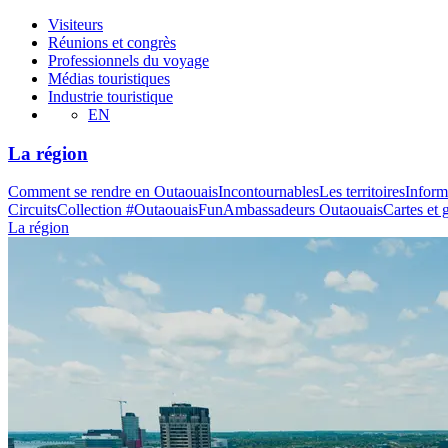
Visiteurs
Réunions et congrès
Professionnels du voyage
Médias touristiques
Industrie touristique
EN
La région
Comment se rendre en Outaouais
Incontournables
Les territoires
Inform
Circuits
Collection #OutaouaisFun
Ambassadeurs Outaouais
Cartes et 
La région