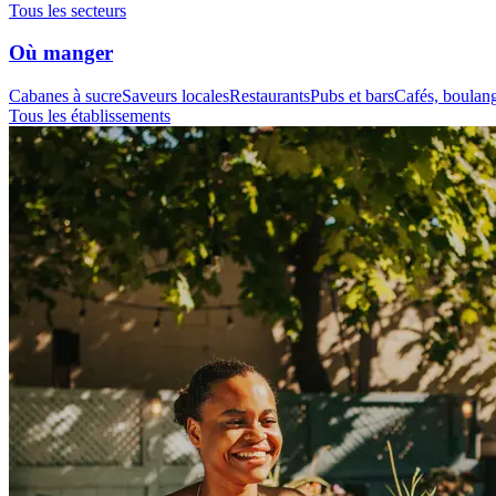
Tous les secteurs
Où manger
Cabanes à sucre
Saveurs locales
Restaurants
Pubs et bars
Cafés, boulange
Tous les établissements