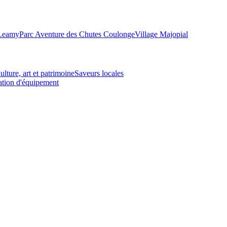
-Leamy
Parc Aventure des Chutes Coulonge
Village Majopial
ulture, art et patrimoine
Saveurs locales
tion d'équipement