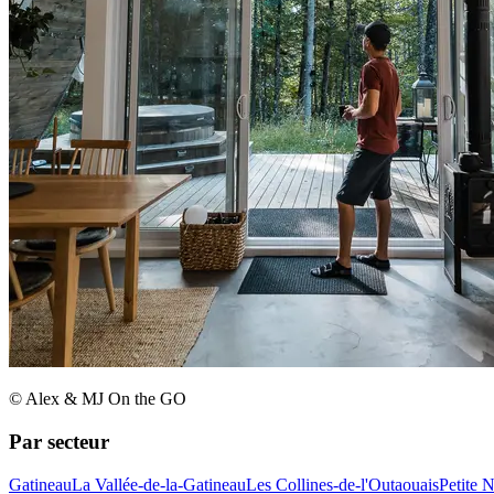
© Alex & MJ On the GO
Par secteur
Gatineau
La Vallée-de-la-Gatineau
Les Collines-de-l'Outaouais
Petite 