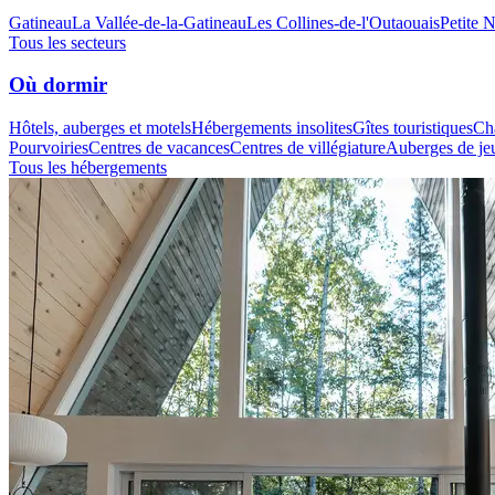
Gatineau
La Vallée-de-la-Gatineau
Les Collines-de-l'Outaouais
Petite 
Tous les secteurs
Où dormir
Hôtels, auberges et motels
Hébergements insolites
Gîtes touristiques
Cha
Pourvoiries
Centres de vacances
Centres de villégiature
Auberges de je
Tous les hébergements