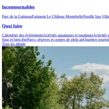
Incontournables
Parc de la Gatineau
Fairmont Le Château Montebello
Nordik Spa Vill
Quoi faire
Calendrier des événements
Activités aquatiques et nautiques
Activités e
Spas et bien-être
Parcs, réserves et centres de plein air
Quartiers tourist
Tous les attraits