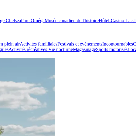
age Chelsea
Parc Oméga
Musée canadien de l'histoire
Hôtel-Casino Lac
n plein air
Activités familliales
Festivals et événements
Incontournables
C
iques
Activités récréatives
Vie nocturne
Magasinage
Sports motorisés
Loca