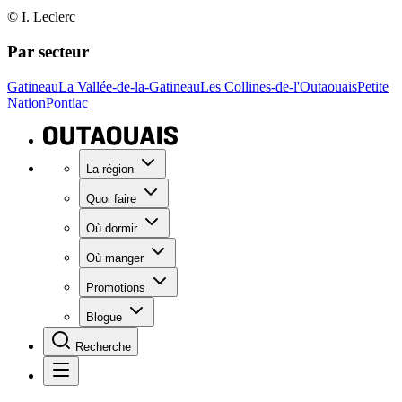
© I. Leclerc
Par secteur
Gatineau
La Vallée-de-la-Gatineau
Les Collines-de-l'Outaouais
Petite
Nation
Pontiac
La région
Quoi faire
Où dormir
Où manger
Promotions
Blogue
Recherche