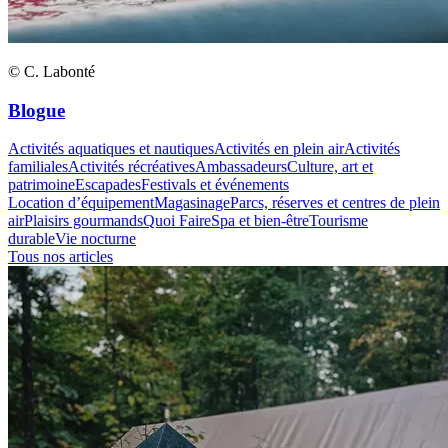
© C. Labonté
Blogue
Activités aquatiques et nautiques
Activités en plein air
Activités
familiales
Activités récréatives
Ambassadeurs
Culture, art et
patrimoine
Escapades
Festivals et événements
Location d’équipement
Magasinage
Parcs, réserves et centres de plein
air
Plaisirs gourmands
Quoi Faire
Spa et bien-être
Tourisme
durable
Vie nocturne
Tous nos articles