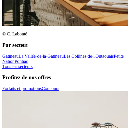
© C. Labonté
Par secteur
Gatineau
La Vallée-de-la-Gatineau
Les Collines-de-l'Outaouais
Petite
Nation
Pontiac
Tous les secteurs
Profitez de nos offres
Forfaits et promotions
Concours