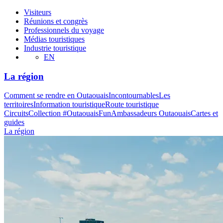
Visiteurs
Réunions et congrès
Professionnels du voyage
Médias touristiques
Industrie touristique
EN
La région
Comment se rendre en Outaouais
Incontournables
Les
territoires
Information touristique
Route touristique
Circuits
Collection #OutaouaisFun
Ambassadeurs Outaouais
Cartes et
guides
La région