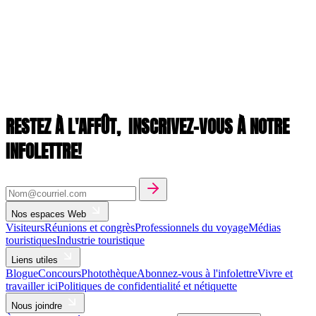
RESTEZ À L'AFFÛT,
INSCRIVEZ-VOUS À NOTRE
INFOLETTRE!
Nos espaces Web
Visiteurs
Réunions et congrès
Professionnels du voyage
Médias
touristiques
Industrie touristique
Liens utiles
Blogue
Concours
Photothèque
Abonnez-vous à l'infolettre
Vivre et
travailler ici
Politiques de confidentialité et nétiquette
Nous joindre