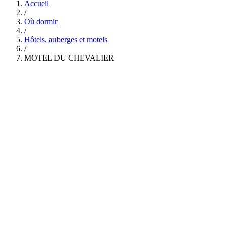
Accueil
/
Où dormir
/
Hôtels, auberges et motels
/
MOTEL DU CHEVALIER