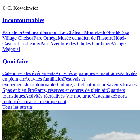
© C. Kowalewicz
Incontournables
Parc de la Gatineau
Fairmont Le Château Montebello
Nordik Spa
Village Chelsea
Parc Oméga
Musée canadien de l'histoire
Hôtel-
Casino Lac-Leamy
Parc Aventure des Chutes Coulonge
Village
Majopial
Quoi faire
Calendrier des événements
Activités aquatiques et nautiques
Activités
en plein air
Activités familliales
Festivals et
événements
Incontournables
Culture, art et patrimoine
Saveurs locales
Spas et bien-être
Parcs, réserves et centres de plein air
Quartiers
touristiques
Activités récréatives
Vie nocturne
Magasinage
Sports
motorisés
Location d'équipement
Tous les attraits