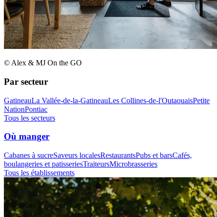
© Alex & MJ On the GO
Par secteur
Gatineau
La Vallée-de-la-Gatineau
Les Collines-de-l'Outaouais
Petite
Nation
Pontiac
Tous les secteurs
Où manger
Cabanes à sucre
Saveurs locales
Restaurants
Pubs et bars
Cafés,
boulangeries et patisseries
Traiteurs
Microbrasseries
Tous les établissements