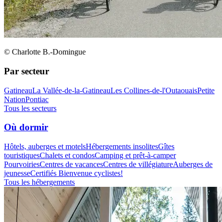
© Charlotte B.-Domingue
Par secteur
Gatineau
La Vallée-de-la-Gatineau
Les Collines-de-l'Outaouais
Petite
Nation
Pontiac
Tous les secteurs
Où dormir
Hôtels, auberges et motels
Hébergements insolites
Gîtes
touristiques
Chalets et condos
Camping et prêt-à-camper
Pourvoiries
Centres de vacances
Centres de villégiature
Auberges de
jeunesse
Certifiés Bienvenue cyclistes!
Tous les hébergements