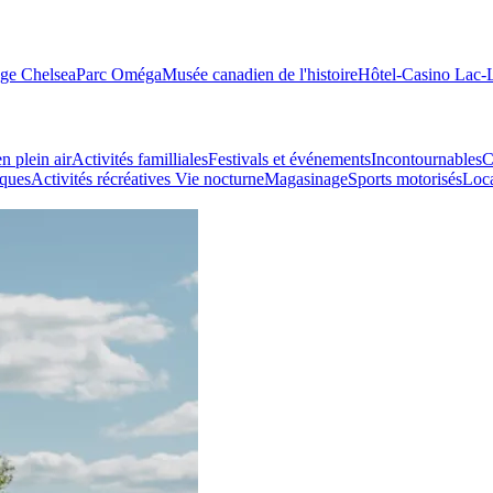
age Chelsea
Parc Oméga
Musée canadien de l'histoire
Hôtel-Casino Lac
n plein air
Activités familliales
Festivals et événements
Incontournables
C
iques
Activités récréatives
Vie nocturne
Magasinage
Sports motorisés
Loca