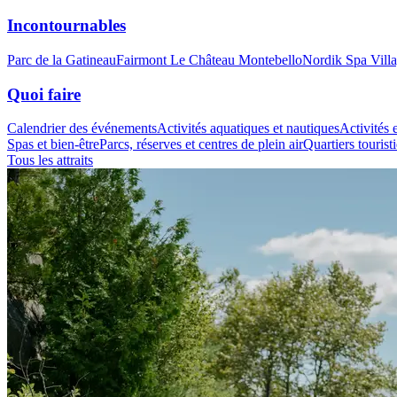
Incontournables
Parc de la Gatineau
Fairmont Le Château Montebello
Nordik Spa Vill
Quoi faire
Calendrier des événements
Activités aquatiques et nautiques
Activités e
Spas et bien-être
Parcs, réserves et centres de plein air
Quartiers tourist
Tous les attraits