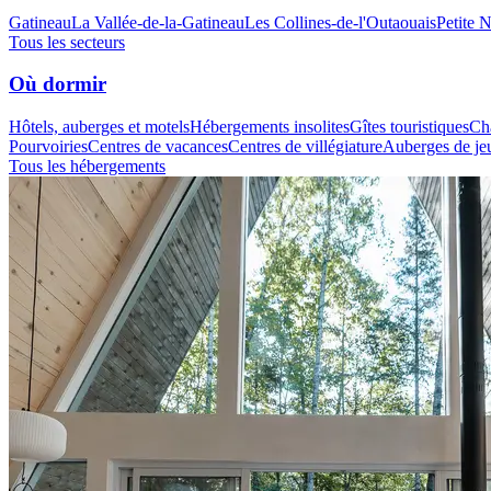
Gatineau
La Vallée-de-la-Gatineau
Les Collines-de-l'Outaouais
Petite 
Tous les secteurs
Où dormir
Hôtels, auberges et motels
Hébergements insolites
Gîtes touristiques
Cha
Pourvoiries
Centres de vacances
Centres de villégiature
Auberges de je
Tous les hébergements