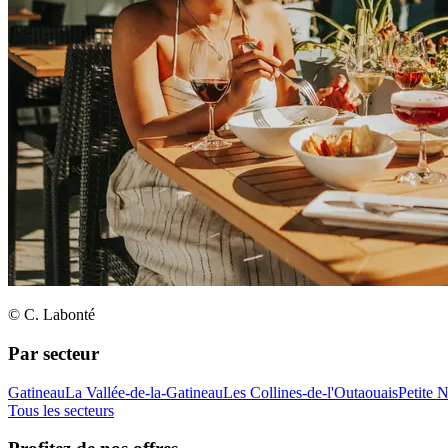
© C. Labonté
Par secteur
Gatineau
La Vallée-de-la-Gatineau
Les Collines-de-l'Outaouais
Petite 
Tous les secteurs