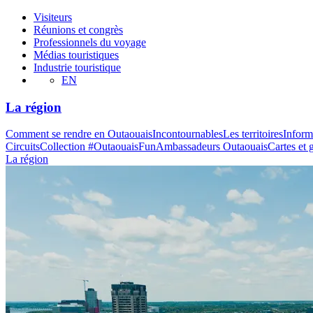
Visiteurs
Réunions et congrès
Professionnels du voyage
Médias touristiques
Industrie touristique
EN
La région
Comment se rendre en Outaouais
Incontournables
Les territoires
Inform
Circuits
Collection #OutaouaisFun
Ambassadeurs Outaouais
Cartes et 
La région