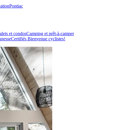
Nation
Pontiac
lets et condos
Camping et prêt-à-camper
unesse
Certifiés Bienvenue cyclistes!