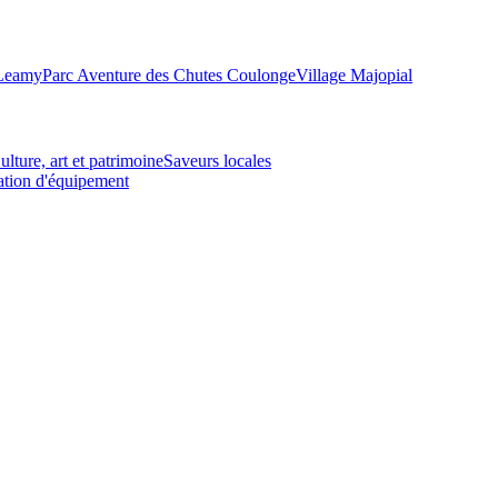
-Leamy
Parc Aventure des Chutes Coulonge
Village Majopial
ulture, art et patrimoine
Saveurs locales
tion d'équipement