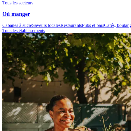
Tous les secteurs
Où manger
Cabanes à sucre
Saveurs locales
Restaurants
Pubs et bars
Cafés, boulange
Tous les établissements