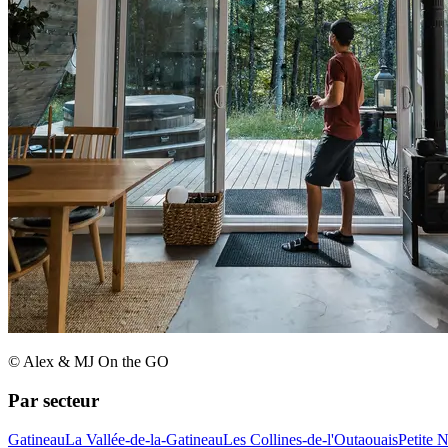
© Alex & MJ On the GO
Par secteur
Gatineau
La Vallée-de-la-Gatineau
Les Collines-de-l'Outaouais
Petite 