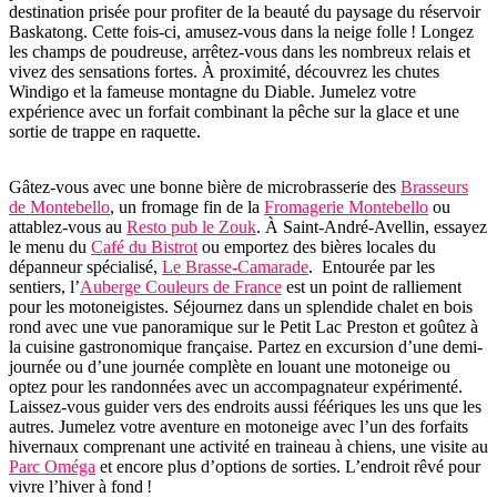
destination prisée pour profiter de la beauté du paysage du réservoir
Baskatong. Cette fois-ci, amusez-vous dans la neige folle ! Longez
les champs de poudreuse, arrêtez-vous dans les nombreux relais et
vivez des sensations fortes. À proximité, découvrez les chutes
Windigo et la fameuse montagne du Diable. Jumelez votre
expérience avec un forfait combinant la pêche sur la glace et une
sortie de trappe en raquette.
Gâtez-vous avec une bonne bière de microbrasserie des
Brasseurs
de Montebello
, un fromage fin de la
Fromagerie Montebello
ou
attablez-vous au
Resto pub le Zouk
. À Saint-André-Avellin, essayez
le menu du
Café du Bistrot
ou emportez des bières locales du
dépanneur spécialisé,
Le Brasse-Camarade
. Entourée par les
sentiers, l’
Auberge Couleurs de France
est un point de ralliement
pour les motoneigistes. Séjournez dans un splendide chalet en bois
rond avec une vue panoramique sur le Petit Lac Preston et goûtez à
la cuisine gastronomique française. Partez en excursion d’une demi-
journée ou d’une journée complète en louant une motoneige ou
optez pour les randonnées avec un accompagnateur expérimenté.
Laissez-vous guider vers des endroits aussi féériques les uns que les
autres. Jumelez votre aventure en motoneige avec l’un des forfaits
hivernaux comprenant une activité en traineau à chiens, une visite au
Parc Oméga
et encore plus d’options de sorties. L’endroit rêvé pour
vivre l’hiver à fond !