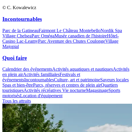
© C. Kowalewicz
Incontournables
Parc de la Gatineau
Fairmont Le Château Montebello
Nordik Spa
Village Chelsea
Parc Oméga
Musée canadien de l'histoire
Hôtel-
Casino Lac-Leamy
Parc Aventure des Chutes Coulonge
Village
Majopial
Quoi faire
Calendrier des événements
Activités aquatiques et nautiques
Activités
en plein air
Activités familliales
Festivals et
événements
Incontournables
Culture, art et patrimoine
Saveurs locales
Spas et bien-être
Parcs, réserves et centres de plein air
Quartiers
touristiques
Activités récréatives
Vie nocturne
Magasinage
Sports
motorisés
Location d'équipement
Tous les attraits