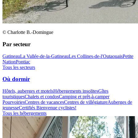
© Charlotte B.-Domingue
Par secteur
Gatineau
La Vallée-de-la-Gatineau
Les Collines-de-l'Outaouais
Petite
Nation
Pontiac
Tous les secteurs
Où dormir
Hôtels, auberges et motels
Hébergements insolites
Gîtes
touristiques
Chalets et condos
Camping et prêt-à-camper
Pourvoiries
Centres de vacances
Centres de villégiature
Auberges de
jeunesse
Certifiés Bienvenue cyclistes!
Tous les hébergements