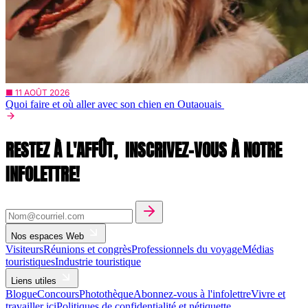
■ 11 AOÛT 2026
Quoi faire et où aller avec son chien en Outaouais
RESTEZ À L'AFFÛT,
INSCRIVEZ-VOUS À NOTRE
INFOLETTRE!
Nos espaces Web
Visiteurs
Réunions et congrès
Professionnels du voyage
Médias
touristiques
Industrie touristique
Liens utiles
Blogue
Concours
Photothèque
Abonnez-vous à l'infolettre
Vivre et
travailler ici
Politiques de confidentialité et nétiquette