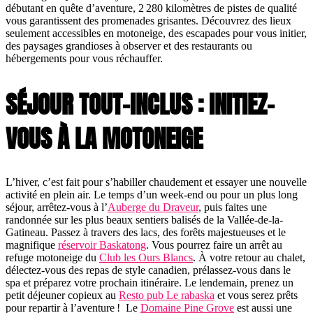
débutant en quête d’aventure, 2 280 kilomètres de pistes de qualité
vous garantissent des promenades grisantes. Découvrez des lieux
seulement accessibles en motoneige, des escapades pour vous initier,
des paysages grandioses à observer et des restaurants ou
hébergements pour vous réchauffer.
SÉJOUR TOUT-INCLUS : INITIEZ-
VOUS À LA MOTONEIGE
L’hiver, c’est fait pour s’habiller chaudement et essayer une nouvelle
activité en plein air. Le temps d’un week-end ou pour un plus long
séjour, arrêtez-vous à l’
Auberge du Draveur
, puis faites une
randonnée sur les plus beaux sentiers balisés de la Vallée-de-la-
Gatineau. Passez à travers des lacs, des forêts majestueuses et le
magnifique
réservoir Baskatong
. Vous pourrez faire un arrêt au
refuge motoneige du
Club les Ours Blancs
. À votre retour au chalet,
délectez-vous des repas de style canadien, prélassez-vous dans le
spa et préparez votre prochain itinéraire. Le lendemain, prenez un
petit déjeuner copieux au
Resto pub Le rabaska
et vous serez prêts
pour repartir à l’aventure ! Le
Domaine Pine Grove
est aussi une