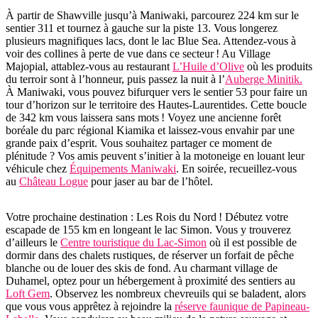
À partir de Shawville jusqu’à Maniwaki, parcourez 224 km sur le
sentier 311 et tournez à gauche sur la piste 13. Vous longerez
plusieurs magnifiques lacs, dont le lac Blue Sea. Attendez-vous à
voir des collines à perte de vue dans ce secteur ! Au Village
Majopial, attablez-vous au restaurant
L’Huile d’Olive
où les produits
du terroir sont à l’honneur, puis passez la nuit à l’
Auberge Minitik.
À Maniwaki, vous pouvez bifurquer vers le sentier 53 pour faire un
tour d’horizon sur le territoire des Hautes-Laurentides. Cette boucle
de 342 km vous laissera sans mots ! Voyez une ancienne forêt
boréale du parc régional Kiamika et laissez-vous envahir par une
grande paix d’esprit. Vous souhaitez partager ce moment de
plénitude ? Vos amis peuvent s’initier à la motoneige en louant leur
véhicule chez
Équipements Maniwaki
. En soirée, recueillez-vous
au
Château Logue
pour jaser au bar de l’hôtel.
Votre prochaine destination : Les Rois du Nord ! Débutez votre
escapade de 155 km en longeant le lac Simon. Vous y trouverez
d’ailleurs le
Centre touristique du Lac-Simon
où il est possible de
dormir dans des chalets rustiques, de réserver un forfait de pêche
blanche ou de louer des skis de fond. Au charmant village de
Duhamel, optez pour un hébergement à proximité des sentiers au
Loft Gem
. Observez les nombreux chevreuils qui se baladent, alors
que vous vous apprêtez à rejoindre la
réserve faunique de Papineau-