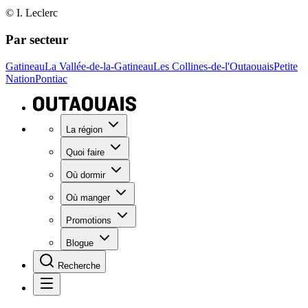
© I. Leclerc
Par secteur
Gatineau
La Vallée-de-la-Gatineau
Les Collines-de-l'Outaouais
Petite
Nation
Pontiac
La région
Quoi faire
Où dormir
Où manger
Promotions
Blogue
Recherche