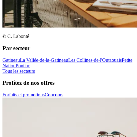
© C. Labonté
Par secteur
Gatineau
La Vallée-de-la-Gatineau
Les Collines-de-l'Outaouais
Petite
Nation
Pontiac
Tous les secteurs
Profitez de nos offres
Forfaits et promotions
Concours