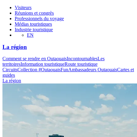
Visiteurs
Réunions et congrès
Professionnels du voyage
Médias touristiques
Industrie touristique
EN
La région
Comment se rendre en Outaouais
Incontournables
Les
territoires
Information touristique
Route touristique
Circuits
Collection #OutaouaisFun
Ambassadeurs Outaouais
Cartes et
guides
La région