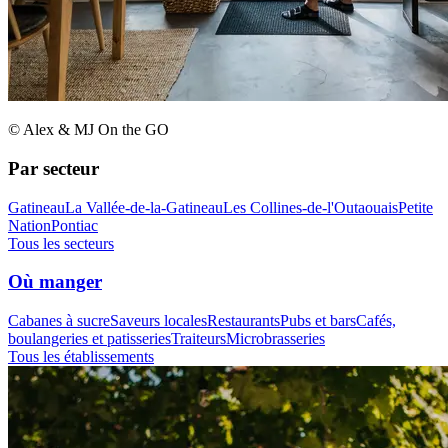
© Alex & MJ On the GO
Par secteur
Gatineau
La Vallée-de-la-Gatineau
Les Collines-de-l'Outaouais
Petite
Nation
Pontiac
Tous les secteurs
Où manger
Cabanes à sucre
Saveurs locales
Restaurants
Pubs et bars
Cafés,
boulangeries et patisseries
Traiteurs
Microbrasseries
Tous les établissements