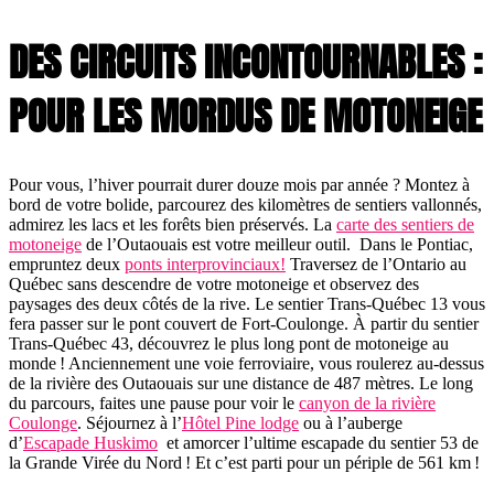
DES CIRCUITS INCONTOURNABLES :
POUR LES MORDUS DE MOTONEIGE
Pour vous, l’hiver pourrait durer douze mois par année ? Montez à
bord de votre bolide, parcourez des kilomètres de sentiers vallonnés,
admirez les lacs et les forêts bien préservés. La
carte des sentiers de
motoneige
de l’Outaouais est votre meilleur outil. Dans le Pontiac,
empruntez deux
ponts interprovinciaux!
Traversez de l’Ontario au
Québec sans descendre de votre motoneige et observez des
paysages des deux côtés de la rive. Le sentier Trans-Québec 13 vous
fera passer sur le pont couvert de Fort-Coulonge. À partir du sentier
Trans-Québec 43, découvrez le plus long pont de motoneige au
monde ! Anciennement une voie ferroviaire, vous roulerez au-dessus
de la rivière des Outaouais sur une distance de 487 mètres. Le long
du parcours, faites une pause pour voir le
canyon de la rivière
Coulonge
. Séjournez à l’
Hôtel Pine lodge
ou à l’auberge
d’
Escapade Huskimo
et amorcer l’ultime escapade du sentier 53 de
la Grande Virée du Nord ! Et c’est parti pour un périple de 561 km !