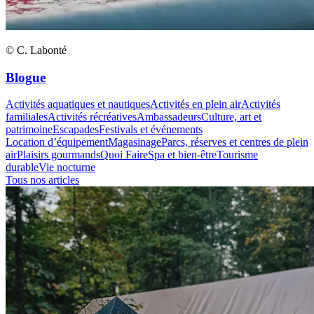
© C. Labonté
Blogue
Activités aquatiques et nautiques
Activités en plein air
Activités
familiales
Activités récréatives
Ambassadeurs
Culture, art et
patrimoine
Escapades
Festivals et événements
Location d’équipement
Magasinage
Parcs, réserves et centres de plein
air
Plaisirs gourmands
Quoi Faire
Spa et bien-être
Tourisme
durable
Vie nocturne
Tous nos articles