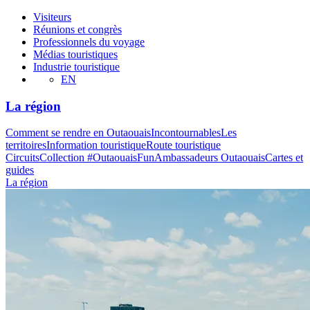
Visiteurs
Réunions et congrès
Professionnels du voyage
Médias touristiques
Industrie touristique
EN
La région
Comment se rendre en Outaouais
Incontournables
Les
territoires
Information touristique
Route touristique
Circuits
Collection #OutaouaisFun
Ambassadeurs Outaouais
Cartes et
guides
La région