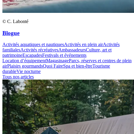
© C. Labonté
Blogue
Activités aquatiques et nautiques
Activités en plein air
Activités
familiales
Activités récréatives
Ambassadeurs
Culture, art et
patrimoine
Escapades
Festivals et événements
Location d’équipement
Magasinage
Parcs, réserves et centres de plein
air
Plaisirs gourmands
Quoi Faire
Spa et bien-être
Tourisme
durable
Vie nocturne
Tous nos articles