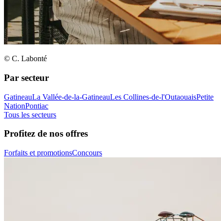
© C. Labonté
Par secteur
Gatineau
La Vallée-de-la-Gatineau
Les Collines-de-l'Outaouais
Petite
Nation
Pontiac
Tous les secteurs
Profitez de nos offres
Forfaits et promotions
Concours