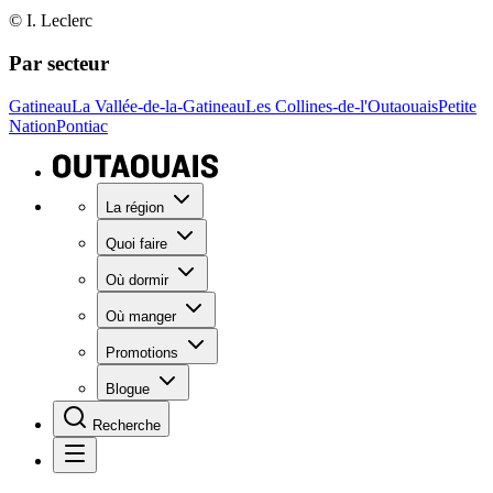
© I. Leclerc
Par secteur
Gatineau
La Vallée-de-la-Gatineau
Les Collines-de-l'Outaouais
Petite
Nation
Pontiac
La région
Quoi faire
Où dormir
Où manger
Promotions
Blogue
Recherche