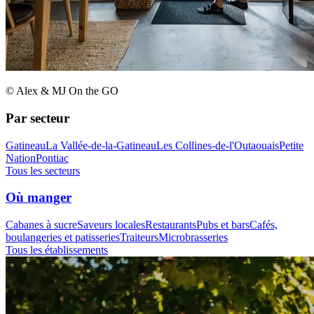
© Alex & MJ On the GO
Par secteur
Gatineau
La Vallée-de-la-Gatineau
Les Collines-de-l'Outaouais
Petite
Nation
Pontiac
Tous les secteurs
Où manger
Cabanes à sucre
Saveurs locales
Restaurants
Pubs et bars
Cafés,
boulangeries et patisseries
Traiteurs
Microbrasseries
Tous les établissements