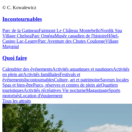
© C. Kowalewicz
Incontournables
Parc de la Gatineau
Fairmont Le Château Montebello
Nordik Spa
Village Chelsea
Parc Oméga
Musée canadien de l'histoire
Hôtel-
Casino Lac-Leamy
Parc Aventure des Chutes Coulonge
Village
Majopial
Quoi faire
Calendrier des événements
Activités aquatiques et nautiques
Activités
en plein air
Activités familliales
Festivals et
événements
Incontournables
Culture, art et patrimoine
Saveurs locales
Spas et bien-être
Parcs, réserves et centres de plein air
Quartiers
touristiques
Activités récréatives
Vie nocturne
Magasinage
Sports
motorisés
Location d'équipement
Tous les attraits