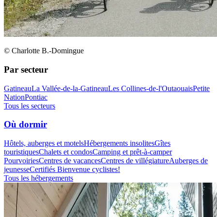
© Charlotte B.-Domingue
Par secteur
Gatineau
La Vallée-de-la-Gatineau
Les Collines-de-l'Outaouais
Petite
Nation
Pontiac
Tous les secteurs
Où dormir
Hôtels, auberges et motels
Hébergements insolites
Gîtes
touristiques
Chalets et condos
Camping et prêt-à-camper
Pourvoiries
Centres de vacances
Centres de villégiature
Auberges de
jeunesse
Certifiés Bienvenue cyclistes!
Tous les hébergements