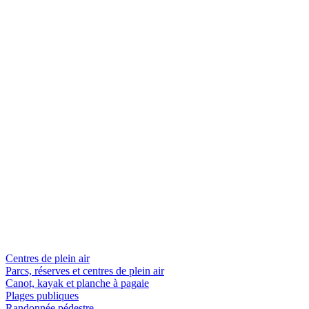
Centres de plein air
Parcs, réserves et centres de plein air
Canot, kayak et planche à pagaie
Plages publiques
Randonnée pédestre