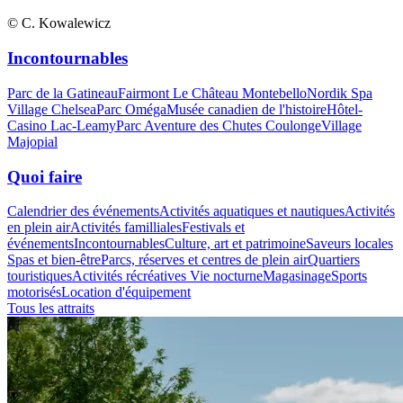
© C. Kowalewicz
Incontournables
Parc de la Gatineau
Fairmont Le Château Montebello
Nordik Spa
Village Chelsea
Parc Oméga
Musée canadien de l'histoire
Hôtel-
Casino Lac-Leamy
Parc Aventure des Chutes Coulonge
Village
Majopial
Quoi faire
Calendrier des événements
Activités aquatiques et nautiques
Activités
en plein air
Activités familliales
Festivals et
événements
Incontournables
Culture, art et patrimoine
Saveurs locales
Spas et bien-être
Parcs, réserves et centres de plein air
Quartiers
touristiques
Activités récréatives
Vie nocturne
Magasinage
Sports
motorisés
Location d'équipement
Tous les attraits