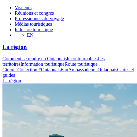
Visiteurs
Réunions et congrès
Professionnels du voyage
Médias touristiques
Industrie touristique
EN
La région
Comment se rendre en Outaouais
Incontournables
Les
territoires
Information touristique
Route touristique
Circuits
Collection #OutaouaisFun
Ambassadeurs Outaouais
Cartes et
guides
La région