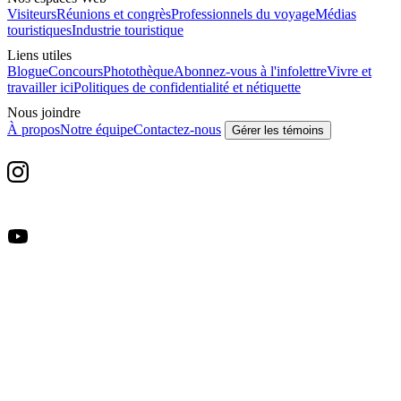
Visiteurs
Réunions et congrès
Professionnels du voyage
Médias
touristiques
Industrie touristique
Liens utiles
Blogue
Concours
Photothèque
Abonnez-vous à l'infolettre
Vivre et
travailler ici
Politiques de confidentialité et nétiquette
Nous joindre
À propos
Notre équipe
Contactez-nous
Gérer les témoins