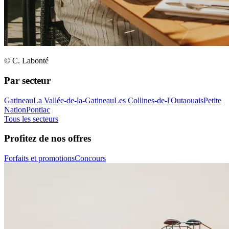
© C. Labonté
Par secteur
Gatineau
La Vallée-de-la-Gatineau
Les Collines-de-l'Outaouais
Petite
Nation
Pontiac
Tous les secteurs
Profitez de nos offres
Forfaits et promotions
Concours