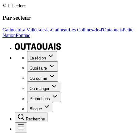
© I. Leclerc
Par secteur
Gatineau
La Vallée-de-la-Gatineau
Les Collines-de-l'Outaouais
Petite
Nation
Pontiac
La région
Quoi faire
Où dormir
Où manger
Promotions
Blogue
Recherche