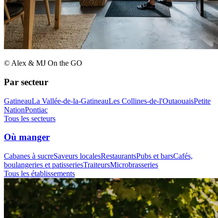
© Alex & MJ On the GO
Par secteur
Gatineau
La Vallée-de-la-Gatineau
Les Collines-de-l'Outaouais
Petite
Nation
Pontiac
Tous les secteurs
Où manger
Cabanes à sucre
Saveurs locales
Restaurants
Pubs et bars
Cafés,
boulangeries et patisseries
Traiteurs
Microbrasseries
Tous les établissements