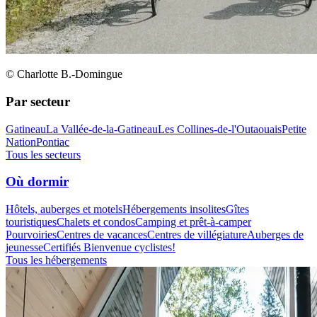
© Charlotte B.-Domingue
Par secteur
Gatineau
La Vallée-de-la-Gatineau
Les Collines-de-l'Outaouais
Petite
Nation
Pontiac
Tous les secteurs
Où dormir
Hôtels, auberges et motels
Hébergements insolites
Gîtes
touristiques
Chalets et condos
Camping et prêt-à-camper
Pourvoiries
Centres de vacances
Centres de villégiature
Auberges de
jeunesse
Certifiés Bienvenue cyclistes!
Tous les hébergements