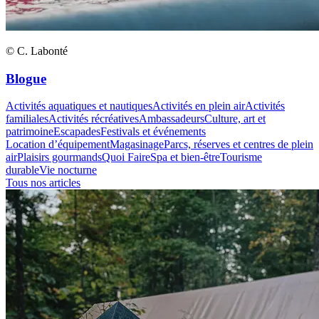
© C. Labonté
Blogue
Activités aquatiques et nautiques
Activités en plein air
Activités
familiales
Activités récréatives
Ambassadeurs
Culture, art et
patrimoine
Escapades
Festivals et événements
Location d’équipement
Magasinage
Parcs, réserves et centres de plein
air
Plaisirs gourmands
Quoi Faire
Spa et bien-être
Tourisme
durable
Vie nocturne
Tous nos articles