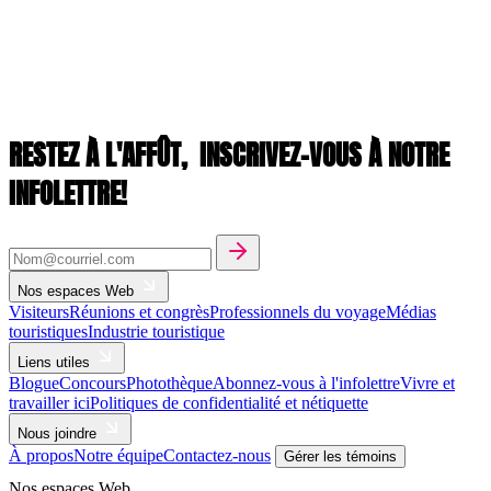
RESTEZ À L'AFFÛT,
INSCRIVEZ-VOUS À NOTRE
INFOLETTRE!
Nos espaces Web
Visiteurs
Réunions et congrès
Professionnels du voyage
Médias
touristiques
Industrie touristique
Liens utiles
Blogue
Concours
Photothèque
Abonnez-vous à l'infolettre
Vivre et
travailler ici
Politiques de confidentialité et nétiquette
Nous joindre
À propos
Notre équipe
Contactez-nous
Gérer les témoins
Nos espaces Web