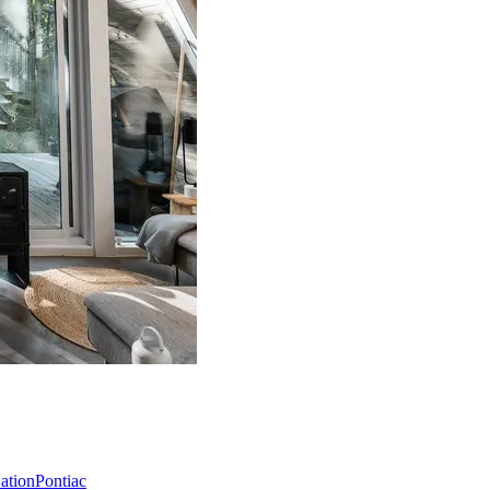
Nation
Pontiac