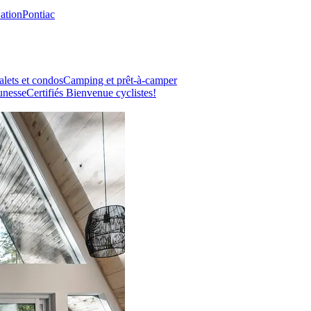
Nation
Pontiac
lets et condos
Camping et prêt-à-camper
unesse
Certifiés Bienvenue cyclistes!