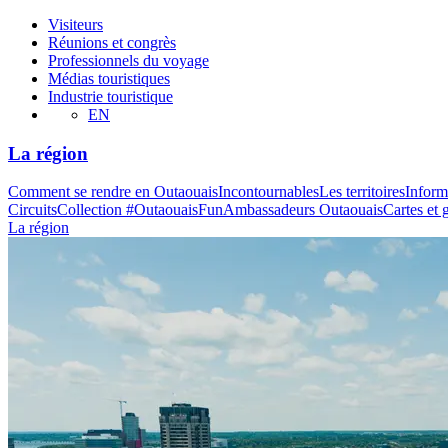
Visiteurs
Réunions et congrès
Professionnels du voyage
Médias touristiques
Industrie touristique
EN
La région
Comment se rendre en Outaouais
Incontournables
Les territoires
Inform
Circuits
Collection #OutaouaisFun
Ambassadeurs Outaouais
Cartes et 
La région