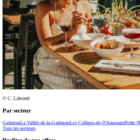
© C. Labonté
Par secteur
Gatineau
La Vallée-de-la-Gatineau
Les Collines-de-l'Outaouais
Petite 
Tous les secteurs