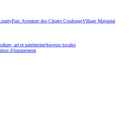
-Leamy
Parc Aventure des Chutes Coulonge
Village Majopial
ulture, art et patrimoine
Saveurs locales
tion d'équipement