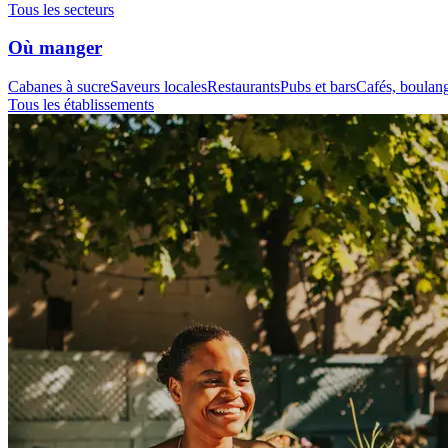
Tous les secteurs
Où manger
Cabanes à sucre
Saveurs locales
Restaurants
Pubs et bars
Cafés, boulange
Tous les établissements