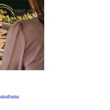
Nation
Pontiac