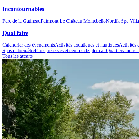
Incontournables
Parc de la Gatineau
Fairmont Le Château Montebello
Nordik Spa Vill
Quoi faire
Calendrier des événements
Activités aquatiques et nautiques
Activités e
Spas et bien-être
Parcs, réserves et centres de plein air
Quartiers tourist
Tous les attraits