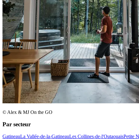
© Alex & MJ On the GO
Par secteur
Gatineau
La Vallée-de-la-Gatineau
Les Collines-de-l'Outaouais
Petite 