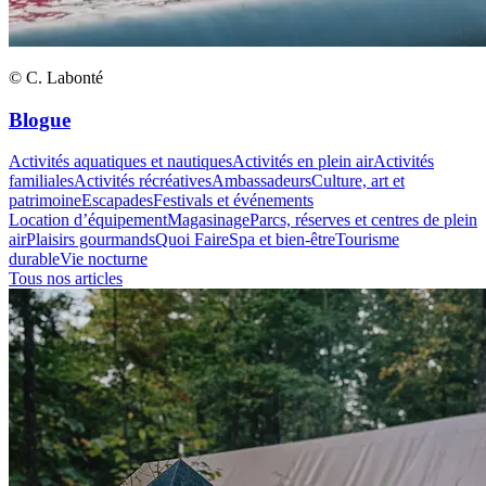
© C. Labonté
Blogue
Activités aquatiques et nautiques
Activités en plein air
Activités
familiales
Activités récréatives
Ambassadeurs
Culture, art et
patrimoine
Escapades
Festivals et événements
Location d’équipement
Magasinage
Parcs, réserves et centres de plein
air
Plaisirs gourmands
Quoi Faire
Spa et bien-être
Tourisme
durable
Vie nocturne
Tous nos articles