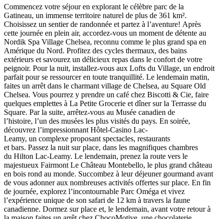
Commencez votre séjour en explorant le célèbre parc de la
Gatineau, un immense territoire naturel de plus de 361 km².
Choisissez un sentier de randonnée et partez à l’aventure! Après
cette journée en plein air, accordez-vous un moment de détente au
Nordik Spa Village Chelsea, reconnu comme le plus grand spa en
Amérique du Nord. Profitez des cycles thermaux, des bains
extérieurs et savourez un délicieux repas dans le confort de votre
peignoir. Pour la nuit, installez-vous aux Lofts du Village, un endroit
parfait pour se ressourcer en toute tranquillité. Le lendemain matin,
faites un arrêt dans le charmant village de Chelsea, au Square Old
Chelsea. Vous pourrez y prendre un café chez Biscotti & Cie, faire
quelques emplettes à La Petite Grocerie et dîner sur la Terrasse du
Square. Par la suite, arrêtez-vous au Musée canadien de
l’histoire, l’un des musées les plus visités du pays. En soirée,
découvrez l’impressionnant Hôtel-Casino Lac-
Leamy, un complexe proposant spectacles, restaurants
et bars. Passez la nuit sur place, dans les magnifiques chambres
du Hilton Lac-Leamy. Le lendemain, prenez la route vers le
majestueux Fairmont Le Château Montebello, le plus grand château
en bois rond au monde. Succombez à leur déjeuner gourmand avant
de vous adonner aux nombreuses activités offertes sur place. En fin
de journée, explorez l’incontournable Parc Oméga et vivez
l’expérience unique de son safari de 12 km à travers la faune
canadienne. Dormez sur place et, le lendemain, avant votre retour à
la maison faites un arrêt chez ChocoMotive, une chocolaterie