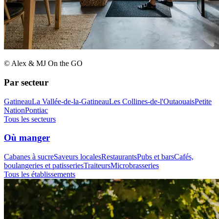
© Alex & MJ On the GO
Par secteur
Gatineau
La Vallée-de-la-Gatineau
Les Collines-de-l'Outaouais
Petite
Nation
Pontiac
Tous les secteurs
Où manger
Cabanes à sucre
Saveurs locales
Restaurants
Pubs et bars
Cafés,
boulangeries et patisseries
Traiteurs
Microbrasseries
Tous les établissements