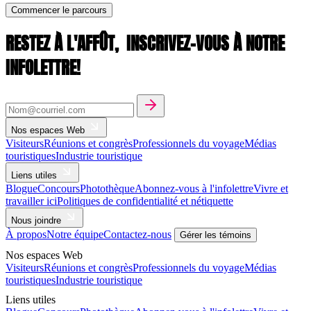
Commencer le parcours
RESTEZ À L'AFFÛT,
INSCRIVEZ-VOUS À NOTRE
INFOLETTRE!
Nos espaces Web
Visiteurs
Réunions et congrès
Professionnels du voyage
Médias
touristiques
Industrie touristique
Liens utiles
Blogue
Concours
Photothèque
Abonnez-vous à l'infolettre
Vivre et
travailler ici
Politiques de confidentialité et nétiquette
Nous joindre
À propos
Notre équipe
Contactez-nous
Gérer les témoins
Nos espaces Web
Visiteurs
Réunions et congrès
Professionnels du voyage
Médias
touristiques
Industrie touristique
Liens utiles