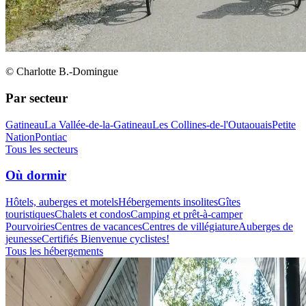
© Charlotte B.-Domingue
Par secteur
Gatineau
La Vallée-de-la-Gatineau
Les Collines-de-l'Outaouais
Petite
Nation
Pontiac
Tous les secteurs
Où dormir
Hôtels, auberges et motels
Hébergements insolites
Gîtes
touristiques
Chalets et condos
Camping et prêt-à-camper
Pourvoiries
Centres de vacances
Centres de villégiature
Auberges de
jeunesse
Certifiés Bienvenue cyclistes!
Tous les hébergements