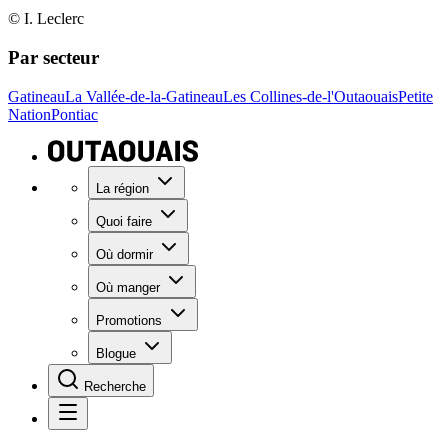
© I. Leclerc
Par secteur
Gatineau
La Vallée-de-la-Gatineau
Les Collines-de-l'Outaouais
Petite
Nation
Pontiac
La région
Quoi faire
Où dormir
Où manger
Promotions
Blogue
Recherche