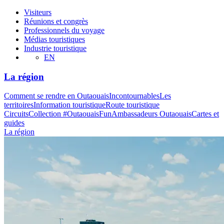
Visiteurs
Réunions et congrès
Professionnels du voyage
Médias touristiques
Industrie touristique
EN
La région
Comment se rendre en Outaouais
Incontournables
Les
territoires
Information touristique
Route touristique
Circuits
Collection #OutaouaisFun
Ambassadeurs Outaouais
Cartes et
guides
La région