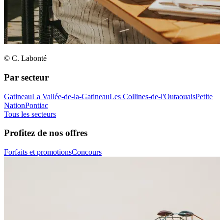
© C. Labonté
Par secteur
Gatineau
La Vallée-de-la-Gatineau
Les Collines-de-l'Outaouais
Petite
Nation
Pontiac
Tous les secteurs
Profitez de nos offres
Forfaits et promotions
Concours