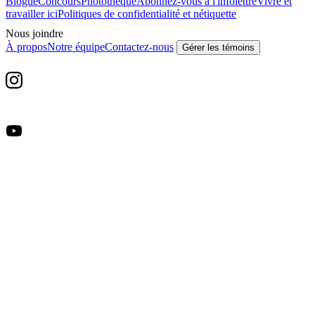
Blogue
Concours
Photothèque
Abonnez-vous à l'infolettre
Vivre et
travailler ici
Politiques de confidentialité et nétiquette
Nous joindre
À propos
Notre équipe
Contactez-nous
Gérer les témoins