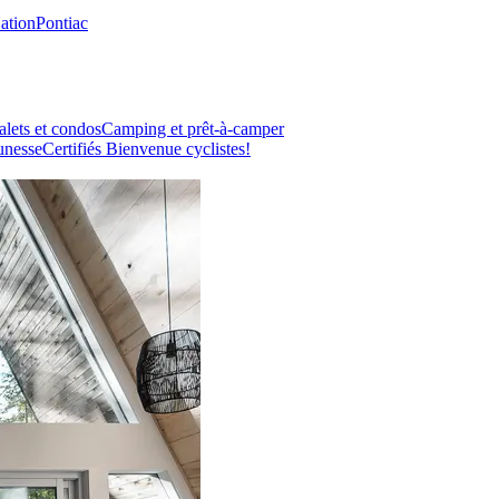
Nation
Pontiac
lets et condos
Camping et prêt-à-camper
unesse
Certifiés Bienvenue cyclistes!