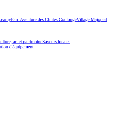
-Leamy
Parc Aventure des Chutes Coulonge
Village Majopial
ulture, art et patrimoine
Saveurs locales
tion d'équipement