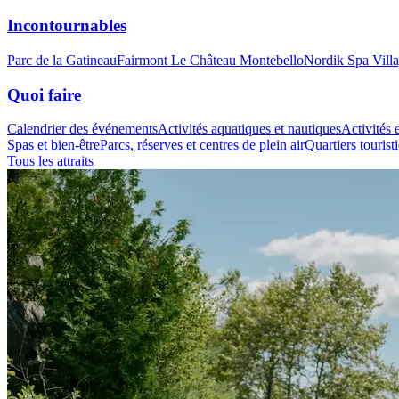
Incontournables
Parc de la Gatineau
Fairmont Le Château Montebello
Nordik Spa Vill
Quoi faire
Calendrier des événements
Activités aquatiques et nautiques
Activités e
Spas et bien-être
Parcs, réserves et centres de plein air
Quartiers tourist
Tous les attraits