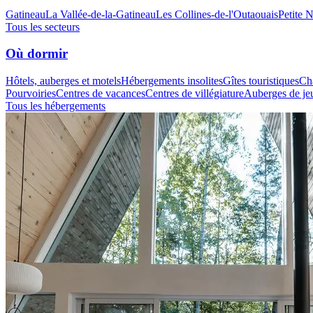
Gatineau
La Vallée-de-la-Gatineau
Les Collines-de-l'Outaouais
Petite 
Tous les secteurs
Où dormir
Hôtels, auberges et motels
Hébergements insolites
Gîtes touristiques
Cha
Pourvoiries
Centres de vacances
Centres de villégiature
Auberges de je
Tous les hébergements