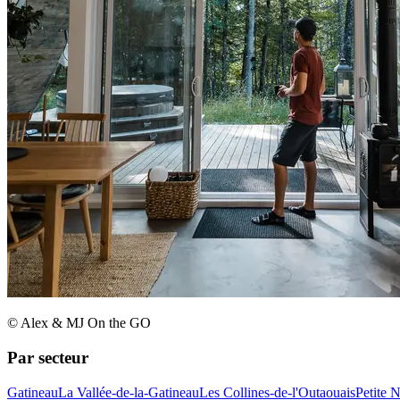
© Alex & MJ On the GO
Par secteur
Gatineau
La Vallée-de-la-Gatineau
Les Collines-de-l'Outaouais
Petite 