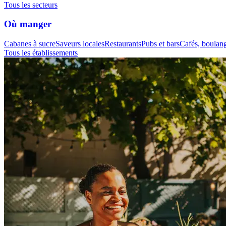
Tous les secteurs
Où manger
Cabanes à sucre
Saveurs locales
Restaurants
Pubs et bars
Cafés, boulange
Tous les établissements