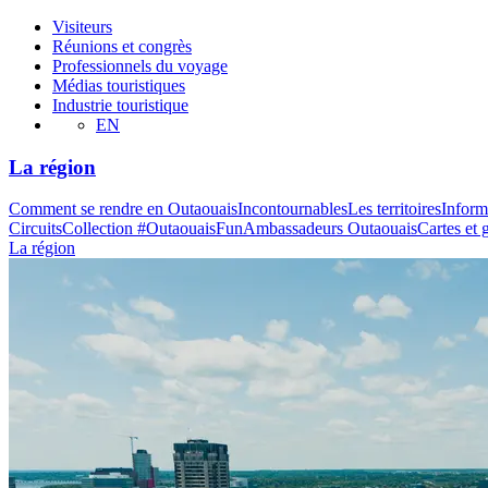
Visiteurs
Réunions et congrès
Professionnels du voyage
Médias touristiques
Industrie touristique
EN
La région
Comment se rendre en Outaouais
Incontournables
Les territoires
Inform
Circuits
Collection #OutaouaisFun
Ambassadeurs Outaouais
Cartes et 
La région