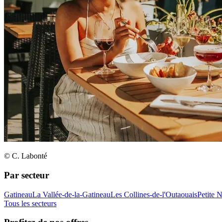
© C. Labonté
Par secteur
Gatineau
La Vallée-de-la-Gatineau
Les Collines-de-l'Outaouais
Petite 
Tous les secteurs