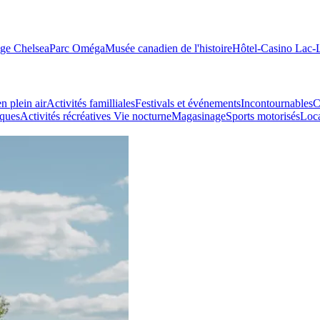
age Chelsea
Parc Oméga
Musée canadien de l'histoire
Hôtel-Casino Lac
n plein air
Activités familliales
Festivals et événements
Incontournables
C
iques
Activités récréatives
Vie nocturne
Magasinage
Sports motorisés
Loca