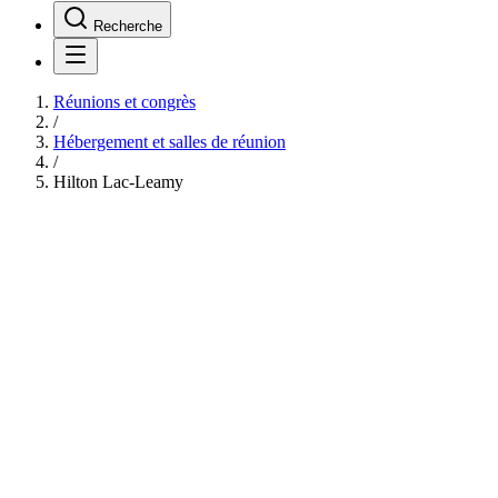
Recherche
Réunions et congrès
/
Hébergement et salles de réunion
/
Hilton Lac-Leamy