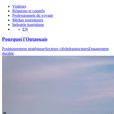
Visiteurs
Réunions et congrès
Professionnels du voyage
Médias touristiques
Industrie touristique
EN
Pourquoi l'Outaouais
Positionnement stratégique
Secteurs clés
Infrastructures
Engagement
durable