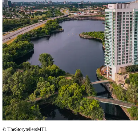
© TheStorytellersMTL