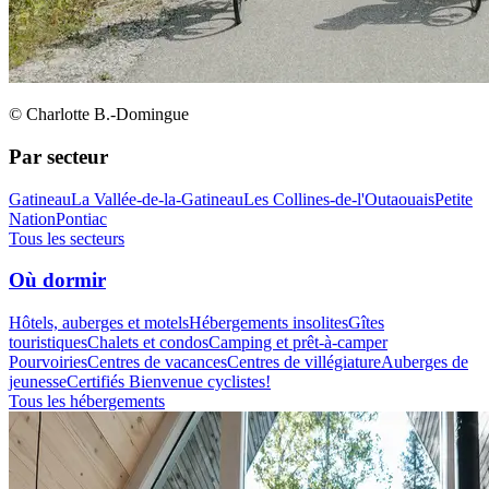
© Charlotte B.-Domingue
Par secteur
Gatineau
La Vallée-de-la-Gatineau
Les Collines-de-l'Outaouais
Petite
Nation
Pontiac
Tous les secteurs
Où dormir
Hôtels, auberges et motels
Hébergements insolites
Gîtes
touristiques
Chalets et condos
Camping et prêt-à-camper
Pourvoiries
Centres de vacances
Centres de villégiature
Auberges de
jeunesse
Certifiés Bienvenue cyclistes!
Tous les hébergements