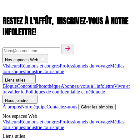
RESTEZ À L'AFFÛT,
INSCRIVEZ-VOUS À NOTRE
INFOLETTRE!
Nos espaces Web
Visiteurs
Réunions et congrès
Professionnels du voyage
Médias
touristiques
Industrie touristique
Liens utiles
Blogue
Concours
Photothèque
Abonnez-vous à l'infolettre
Vivre et
travailler ici
Politiques de confidentialité et nétiquette
Nous joindre
À propos
Notre équipe
Contactez-nous
Gérer les témoins
Nos espaces Web
Visiteurs
Réunions et congrès
Professionnels du voyage
Médias
touristiques
Industrie touristique
Liens utiles