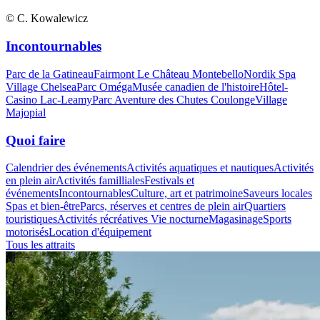
© C. Kowalewicz
Incontournables
Parc de la Gatineau
Fairmont Le Château Montebello
Nordik Spa
Village Chelsea
Parc Oméga
Musée canadien de l'histoire
Hôtel-
Casino Lac-Leamy
Parc Aventure des Chutes Coulonge
Village
Majopial
Quoi faire
Calendrier des événements
Activités aquatiques et nautiques
Activités
en plein air
Activités familliales
Festivals et
événements
Incontournables
Culture, art et patrimoine
Saveurs locales
Spas et bien-être
Parcs, réserves et centres de plein air
Quartiers
touristiques
Activités récréatives
Vie nocturne
Magasinage
Sports
motorisés
Location d'équipement
Tous les attraits