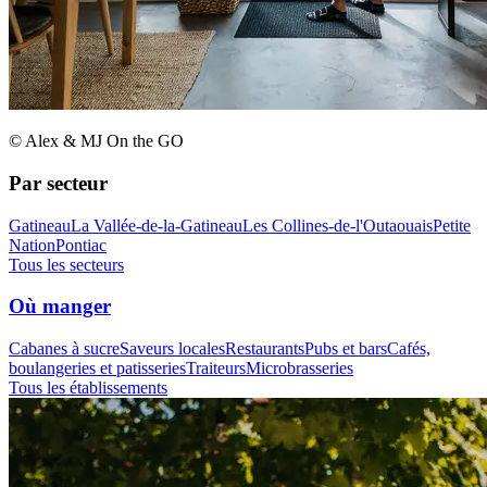
© Alex & MJ On the GO
Par secteur
Gatineau
La Vallée-de-la-Gatineau
Les Collines-de-l'Outaouais
Petite
Nation
Pontiac
Tous les secteurs
Où manger
Cabanes à sucre
Saveurs locales
Restaurants
Pubs et bars
Cafés,
boulangeries et patisseries
Traiteurs
Microbrasseries
Tous les établissements