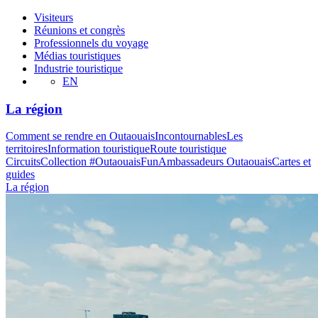
Visiteurs
Réunions et congrès
Professionnels du voyage
Médias touristiques
Industrie touristique
EN
La région
Comment se rendre en Outaouais
Incontournables
Les
territoires
Information touristique
Route touristique
Circuits
Collection #OutaouaisFun
Ambassadeurs Outaouais
Cartes et
guides
La région