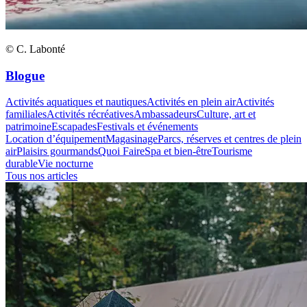
© C. Labonté
Blogue
Activités aquatiques et nautiques
Activités en plein air
Activités
familiales
Activités récréatives
Ambassadeurs
Culture, art et
patrimoine
Escapades
Festivals et événements
Location d’équipement
Magasinage
Parcs, réserves et centres de plein
air
Plaisirs gourmands
Quoi Faire
Spa et bien-être
Tourisme
durable
Vie nocturne
Tous nos articles