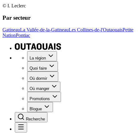
© I. Leclerc
Par secteur
Gatineau
La Vallée-de-la-Gatineau
Les Collines-de-l'Outaouais
Petite
Nation
Pontiac
La région
Quoi faire
Où dormir
Où manger
Promotions
Blogue
Recherche