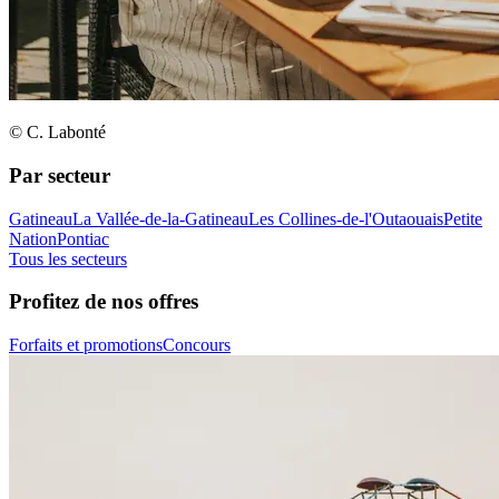
© C. Labonté
Par secteur
Gatineau
La Vallée-de-la-Gatineau
Les Collines-de-l'Outaouais
Petite
Nation
Pontiac
Tous les secteurs
Profitez de nos offres
Forfaits et promotions
Concours