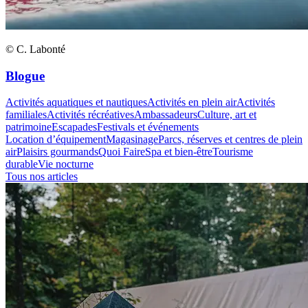
© C. Labonté
Blogue
Activités aquatiques et nautiques
Activités en plein air
Activités
familiales
Activités récréatives
Ambassadeurs
Culture, art et
patrimoine
Escapades
Festivals et événements
Location d’équipement
Magasinage
Parcs, réserves et centres de plein
air
Plaisirs gourmands
Quoi Faire
Spa et bien-être
Tourisme
durable
Vie nocturne
Tous nos articles