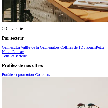
© C. Labonté
Par secteur
Gatineau
La Vallée-de-la-Gatineau
Les Collines-de-l'Outaouais
Petite
Nation
Pontiac
Tous les secteurs
Profitez de nos offres
Forfaits et promotions
Concours