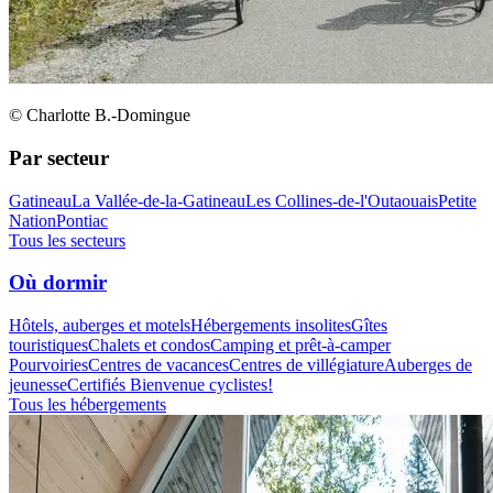
© Charlotte B.-Domingue
Par secteur
Gatineau
La Vallée-de-la-Gatineau
Les Collines-de-l'Outaouais
Petite
Nation
Pontiac
Tous les secteurs
Où dormir
Hôtels, auberges et motels
Hébergements insolites
Gîtes
touristiques
Chalets et condos
Camping et prêt-à-camper
Pourvoiries
Centres de vacances
Centres de villégiature
Auberges de
jeunesse
Certifiés Bienvenue cyclistes!
Tous les hébergements