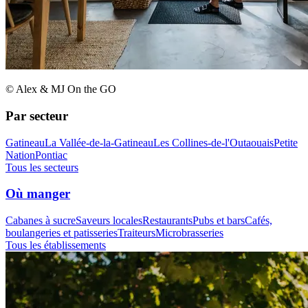
© Alex & MJ On the GO
Par secteur
Gatineau
La Vallée-de-la-Gatineau
Les Collines-de-l'Outaouais
Petite
Nation
Pontiac
Tous les secteurs
Où manger
Cabanes à sucre
Saveurs locales
Restaurants
Pubs et bars
Cafés,
boulangeries et patisseries
Traiteurs
Microbrasseries
Tous les établissements