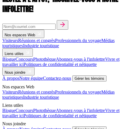
INFOLETTRE!
Nos espaces Web
Visiteurs
Réunions et congrès
Professionnels du voyage
Médias
touristiques
Industrie touristique
Liens utiles
Blogue
Concours
Photothèque
Abonnez-vous à l'infolettre
Vivre et
travailler ici
Politiques de confidentialité et nétiquette
Nous joindre
À propos
Notre équipe
Contactez-nous
Gérer les témoins
Nos espaces Web
Visiteurs
Réunions et congrès
Professionnels du voyage
Médias
touristiques
Industrie touristique
Liens utiles
Blogue
Concours
Photothèque
Abonnez-vous à l'infolettre
Vivre et
travailler ici
Politiques de confidentialité et nétiquette
Nous joindre