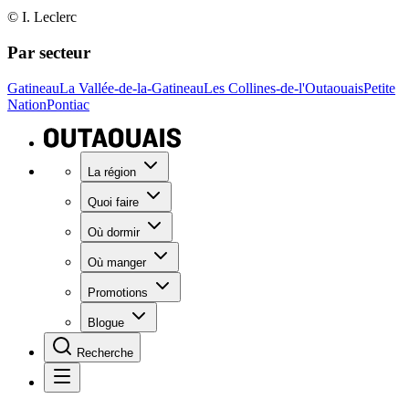
© I. Leclerc
Par secteur
Gatineau
La Vallée-de-la-Gatineau
Les Collines-de-l'Outaouais
Petite
Nation
Pontiac
La région
Quoi faire
Où dormir
Où manger
Promotions
Blogue
Recherche