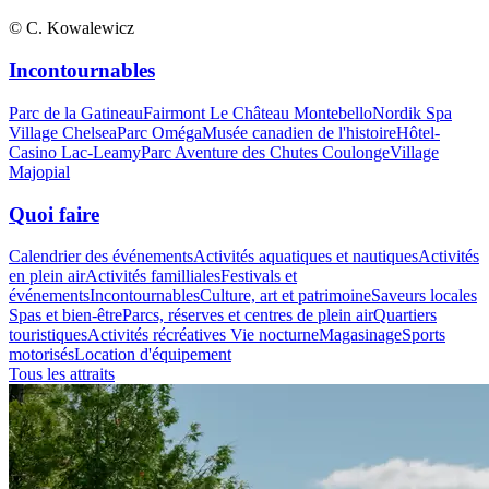
© C. Kowalewicz
Incontournables
Parc de la Gatineau
Fairmont Le Château Montebello
Nordik Spa
Village Chelsea
Parc Oméga
Musée canadien de l'histoire
Hôtel-
Casino Lac-Leamy
Parc Aventure des Chutes Coulonge
Village
Majopial
Quoi faire
Calendrier des événements
Activités aquatiques et nautiques
Activités
en plein air
Activités familliales
Festivals et
événements
Incontournables
Culture, art et patrimoine
Saveurs locales
Spas et bien-être
Parcs, réserves et centres de plein air
Quartiers
touristiques
Activités récréatives
Vie nocturne
Magasinage
Sports
motorisés
Location d'équipement
Tous les attraits