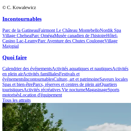
© C. Kowalewicz
Incontournables
Parc de la Gatineau
Fairmont Le Château Montebello
Nordik Spa
Village Chelsea
Parc Oméga
Musée canadien de l'histoire
Hôtel-
Casino Lac-Leamy
Parc Aventure des Chutes Coulonge
Village
Majopial
Quoi faire
Calendrier des événements
Activités aquatiques et nautiques
Activités
en plein air
Activités familliales
Festivals et
événements
Incontournables
Culture, art et patrimoine
Saveurs locales
Spas et bien-être
Parcs, réserves et centres de plein air
Quartiers
touristiques
Activités récréatives
Vie nocturne
Magasinage
Sports
motorisés
Location d'équipement
Tous les attraits