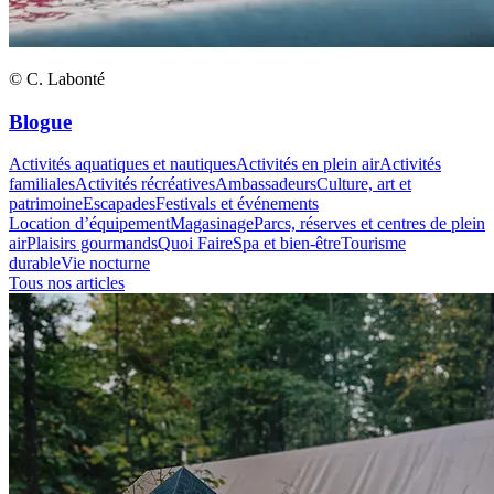
© C. Labonté
Blogue
Activités aquatiques et nautiques
Activités en plein air
Activités
familiales
Activités récréatives
Ambassadeurs
Culture, art et
patrimoine
Escapades
Festivals et événements
Location d’équipement
Magasinage
Parcs, réserves et centres de plein
air
Plaisirs gourmands
Quoi Faire
Spa et bien-être
Tourisme
durable
Vie nocturne
Tous nos articles