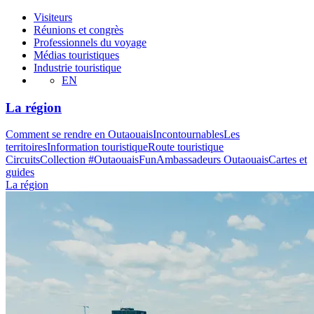
Visiteurs
Réunions et congrès
Professionnels du voyage
Médias touristiques
Industrie touristique
EN
La région
Comment se rendre en Outaouais
Incontournables
Les
territoires
Information touristique
Route touristique
Circuits
Collection #OutaouaisFun
Ambassadeurs Outaouais
Cartes et
guides
La région