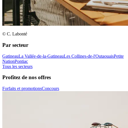
© C. Labonté
Par secteur
Gatineau
La Vallée-de-la-Gatineau
Les Collines-de-l'Outaouais
Petite
Nation
Pontiac
Tous les secteurs
Profitez de nos offres
Forfaits et promotions
Concours