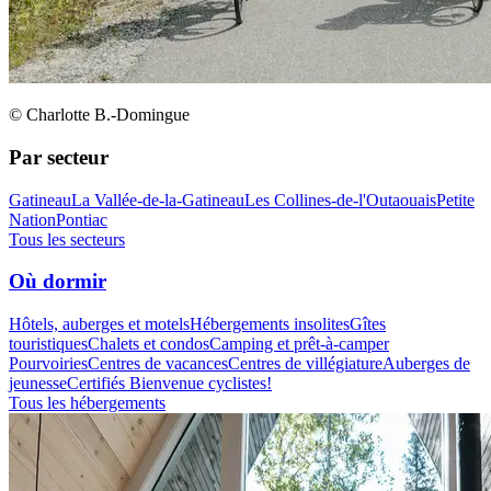
© Charlotte B.-Domingue
Par secteur
Gatineau
La Vallée-de-la-Gatineau
Les Collines-de-l'Outaouais
Petite
Nation
Pontiac
Tous les secteurs
Où dormir
Hôtels, auberges et motels
Hébergements insolites
Gîtes
touristiques
Chalets et condos
Camping et prêt-à-camper
Pourvoiries
Centres de vacances
Centres de villégiature
Auberges de
jeunesse
Certifiés Bienvenue cyclistes!
Tous les hébergements