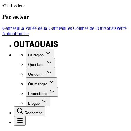
© I. Leclerc
Par secteur
Gatineau
La Vallée-de-la-Gatineau
Les Collines-de-l'Outaouais
Petite
Nation
Pontiac
La région
Quoi faire
Où dormir
Où manger
Promotions
Blogue
Recherche