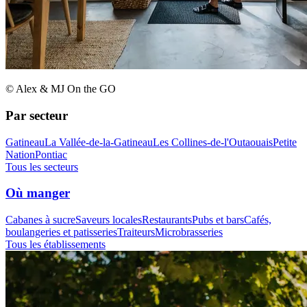
© Alex & MJ On the GO
Par secteur
Gatineau
La Vallée-de-la-Gatineau
Les Collines-de-l'Outaouais
Petite
Nation
Pontiac
Tous les secteurs
Où manger
Cabanes à sucre
Saveurs locales
Restaurants
Pubs et bars
Cafés,
boulangeries et patisseries
Traiteurs
Microbrasseries
Tous les établissements