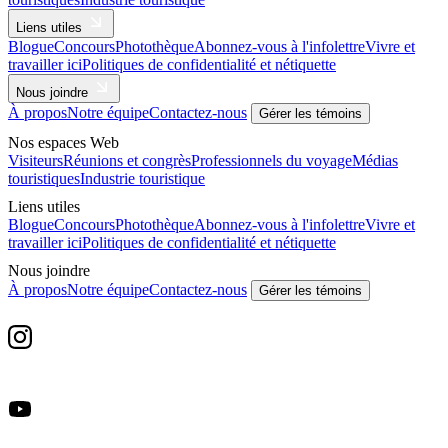
Liens utiles
Blogue
Concours
Photothèque
Abonnez-vous à l'infolettre
Vivre et
travailler ici
Politiques de confidentialité et nétiquette
Nous joindre
À propos
Notre équipe
Contactez-nous
Gérer les témoins
Nos espaces Web
Visiteurs
Réunions et congrès
Professionnels du voyage
Médias
touristiques
Industrie touristique
Liens utiles
Blogue
Concours
Photothèque
Abonnez-vous à l'infolettre
Vivre et
travailler ici
Politiques de confidentialité et nétiquette
Nous joindre
À propos
Notre équipe
Contactez-nous
Gérer les témoins