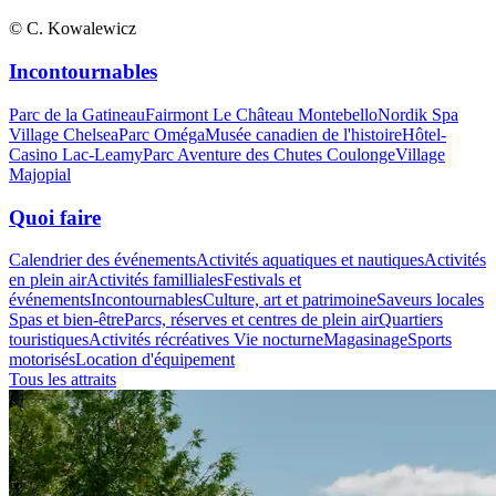
© C. Kowalewicz
Incontournables
Parc de la Gatineau
Fairmont Le Château Montebello
Nordik Spa
Village Chelsea
Parc Oméga
Musée canadien de l'histoire
Hôtel-
Casino Lac-Leamy
Parc Aventure des Chutes Coulonge
Village
Majopial
Quoi faire
Calendrier des événements
Activités aquatiques et nautiques
Activités
en plein air
Activités familliales
Festivals et
événements
Incontournables
Culture, art et patrimoine
Saveurs locales
Spas et bien-être
Parcs, réserves et centres de plein air
Quartiers
touristiques
Activités récréatives
Vie nocturne
Magasinage
Sports
motorisés
Location d'équipement
Tous les attraits