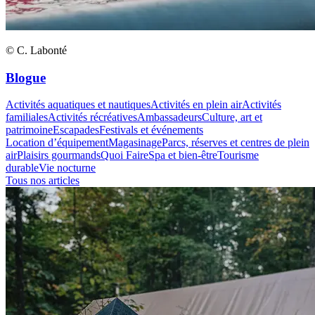
© C. Labonté
Blogue
Activités aquatiques et nautiques
Activités en plein air
Activités
familiales
Activités récréatives
Ambassadeurs
Culture, art et
patrimoine
Escapades
Festivals et événements
Location d’équipement
Magasinage
Parcs, réserves et centres de plein
air
Plaisirs gourmands
Quoi Faire
Spa et bien-être
Tourisme
durable
Vie nocturne
Tous nos articles