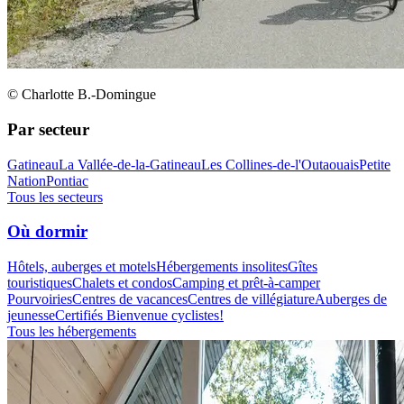
© Charlotte B.-Domingue
Par secteur
Gatineau
La Vallée-de-la-Gatineau
Les Collines-de-l'Outaouais
Petite
Nation
Pontiac
Tous les secteurs
Où dormir
Hôtels, auberges et motels
Hébergements insolites
Gîtes
touristiques
Chalets et condos
Camping et prêt-à-camper
Pourvoiries
Centres de vacances
Centres de villégiature
Auberges de
jeunesse
Certifiés Bienvenue cyclistes!
Tous les hébergements