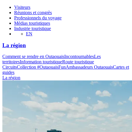
Visiteurs
Réunions et congrès
Professionnels du voyage
Médias touristiques
Industrie touristique
EN
La région
Comment se rendre en Outaouais
Incontournables
Les
territoires
Information touristique
Route touristique
Circuits
Collection #OutaouaisFun
Ambassadeurs Outaouais
Cartes et
guides
La région