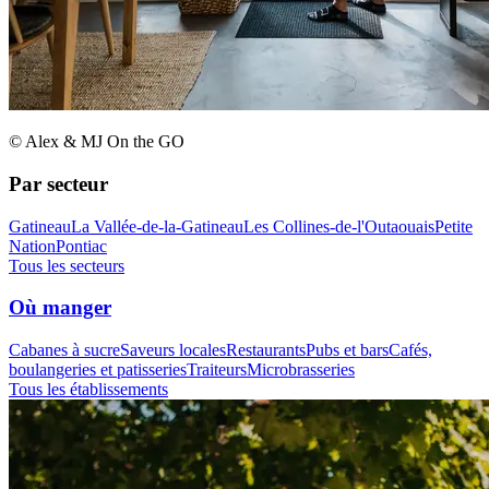
© Alex & MJ On the GO
Par secteur
Gatineau
La Vallée-de-la-Gatineau
Les Collines-de-l'Outaouais
Petite
Nation
Pontiac
Tous les secteurs
Où manger
Cabanes à sucre
Saveurs locales
Restaurants
Pubs et bars
Cafés,
boulangeries et patisseries
Traiteurs
Microbrasseries
Tous les établissements