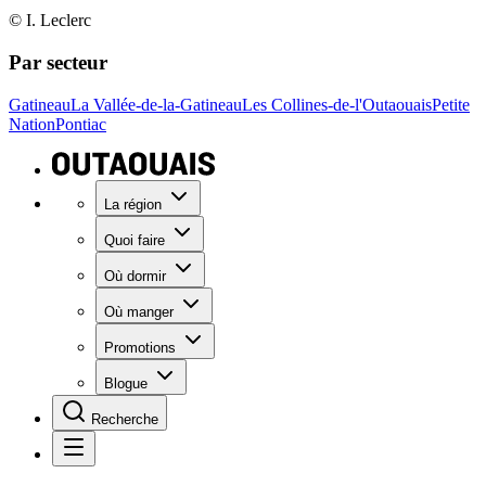
© I. Leclerc
Par secteur
Gatineau
La Vallée-de-la-Gatineau
Les Collines-de-l'Outaouais
Petite
Nation
Pontiac
La région
Quoi faire
Où dormir
Où manger
Promotions
Blogue
Recherche