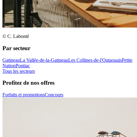
© C. Labonté
Par secteur
Gatineau
La Vallée-de-la-Gatineau
Les Collines-de-l'Outaouais
Petite
Nation
Pontiac
Tous les secteurs
Profitez de nos offres
Forfaits et promotions
Concours