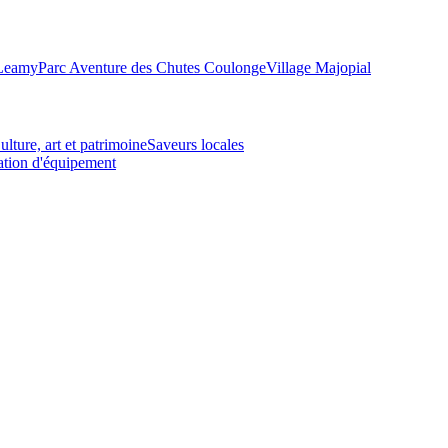
-Leamy
Parc Aventure des Chutes Coulonge
Village Majopial
ulture, art et patrimoine
Saveurs locales
tion d'équipement