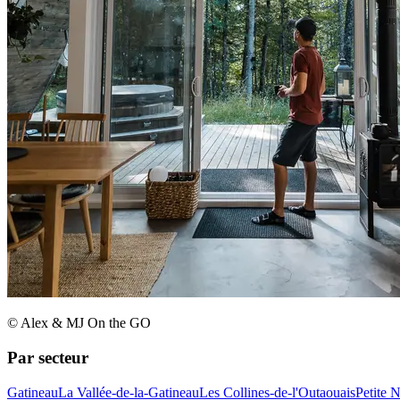
© Alex & MJ On the GO
Par secteur
Gatineau
La Vallée-de-la-Gatineau
Les Collines-de-l'Outaouais
Petite 