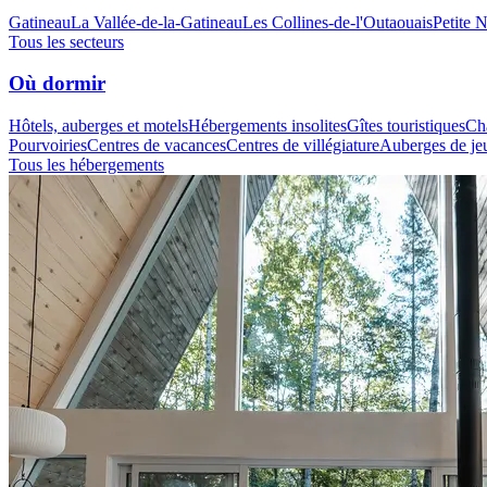
Gatineau
La Vallée-de-la-Gatineau
Les Collines-de-l'Outaouais
Petite 
Tous les secteurs
Où dormir
Hôtels, auberges et motels
Hébergements insolites
Gîtes touristiques
Cha
Pourvoiries
Centres de vacances
Centres de villégiature
Auberges de je
Tous les hébergements