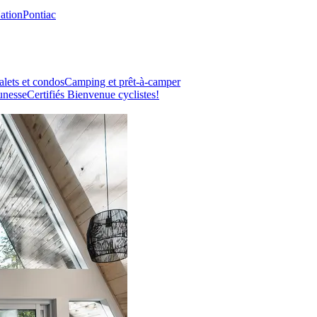
Nation
Pontiac
lets et condos
Camping et prêt-à-camper
unesse
Certifiés Bienvenue cyclistes!