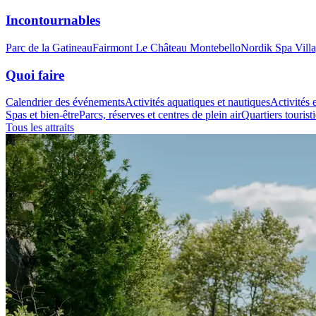
Incontournables
Parc de la Gatineau
Fairmont Le Château Montebello
Nordik Spa Vill
Quoi faire
Calendrier des événements
Activités aquatiques et nautiques
Activités e
Spas et bien-être
Parcs, réserves et centres de plein air
Quartiers tourist
Tous les attraits