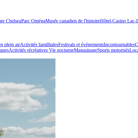
age Chelsea
Parc Oméga
Musée canadien de l'histoire
Hôtel-Casino Lac
n plein air
Activités familliales
Festivals et événements
Incontournables
C
iques
Activités récréatives
Vie nocturne
Magasinage
Sports motorisés
Loca