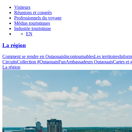
Visiteurs
Réunions et congrès
Professionnels du voyage
Médias touristiques
Industrie touristique
EN
La région
Comment se rendre en Outaouais
Incontournables
Les territoires
Inform
Circuits
Collection #OutaouaisFun
Ambassadeurs Outaouais
Cartes et 
La région