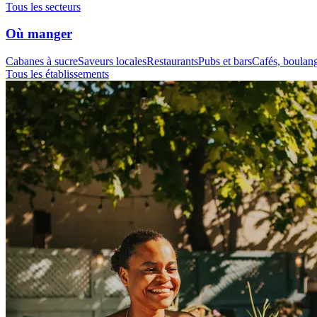
Tous les secteurs
Où manger
Cabanes à sucre
Saveurs locales
Restaurants
Pubs et bars
Cafés, boulange
Tous les établissements