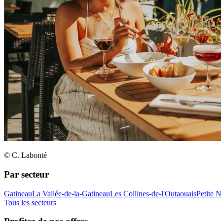
© C. Labonté
Par secteur
Gatineau
La Vallée-de-la-Gatineau
Les Collines-de-l'Outaouais
Petite 
Tous les secteurs