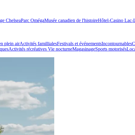
age Chelsea
Parc Oméga
Musée canadien de l'histoire
Hôtel-Casino Lac
n plein air
Activités familliales
Festivals et événements
Incontournables
C
iques
Activités récréatives
Vie nocturne
Magasinage
Sports motorisés
Loca