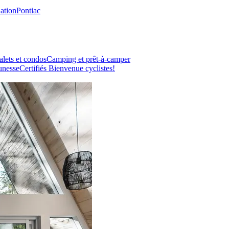
Nation
Pontiac
lets et condos
Camping et prêt-à-camper
unesse
Certifiés Bienvenue cyclistes!