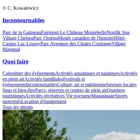
© C. Kowalewicz
Incontournables
Parc de la Gatineau
Fairmont Le Château Montebello
Nordik Spa
Village Chelsea
Parc Oméga
Musée canadien de l'histoire
Hôtel-
Casino Lac-Leamy
Parc Aventure des Chutes Coulonge
Village
Majopial
Quoi faire
Calendrier des événements
Activités aquatiques et nautiques
Activités
en plein air
Activités familliales
Festivals et
événements
Incontournables
Culture, art et patrimoine
Saveurs locales
Spas et bien-être
Parcs, réserves et centres de plein air
Quartiers
touristiques
Activités récréatives
Vie nocturne
Magasinage
Sports
motorisés
Location d'équipement
Tous les attraits