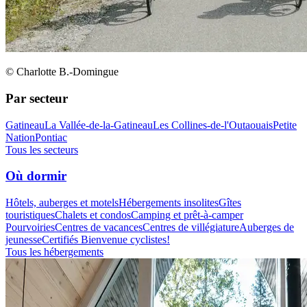
© Charlotte B.-Domingue
Par secteur
Gatineau
La Vallée-de-la-Gatineau
Les Collines-de-l'Outaouais
Petite
Nation
Pontiac
Tous les secteurs
Où dormir
Hôtels, auberges et motels
Hébergements insolites
Gîtes
touristiques
Chalets et condos
Camping et prêt-à-camper
Pourvoiries
Centres de vacances
Centres de villégiature
Auberges de
jeunesse
Certifiés Bienvenue cyclistes!
Tous les hébergements