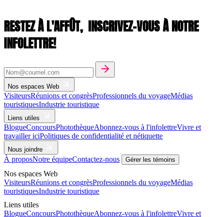
RESTEZ À L'AFFÛT,
INSCRIVEZ-VOUS À NOTRE
INFOLETTRE!
Nos espaces Web
Visiteurs
Réunions et congrès
Professionnels du voyage
Médias
touristiques
Industrie touristique
Liens utiles
Blogue
Concours
Photothèque
Abonnez-vous à l'infolettre
Vivre et
travailler ici
Politiques de confidentialité et nétiquette
Nous joindre
À propos
Notre équipe
Contactez-nous
Gérer les témoins
Nos espaces Web
Visiteurs
Réunions et congrès
Professionnels du voyage
Médias
touristiques
Industrie touristique
Liens utiles
Blogue
Concours
Photothèque
Abonnez-vous à l'infolettre
Vivre et