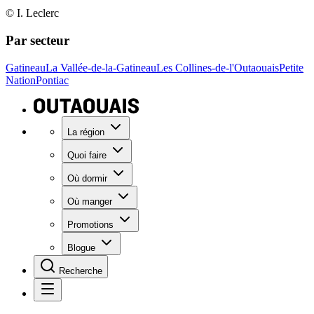
© I. Leclerc
Par secteur
Gatineau
La Vallée-de-la-Gatineau
Les Collines-de-l'Outaouais
Petite
Nation
Pontiac
La région
Quoi faire
Où dormir
Où manger
Promotions
Blogue
Recherche