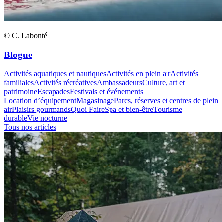
© C. Labonté
Blogue
Activités aquatiques et nautiques
Activités en plein air
Activités
familiales
Activités récréatives
Ambassadeurs
Culture, art et
patrimoine
Escapades
Festivals et événements
Location d’équipement
Magasinage
Parcs, réserves et centres de plein
air
Plaisirs gourmands
Quoi Faire
Spa et bien-être
Tourisme
durable
Vie nocturne
Tous nos articles