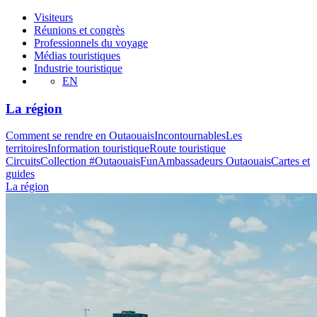
Visiteurs
Réunions et congrès
Professionnels du voyage
Médias touristiques
Industrie touristique
EN
La région
Comment se rendre en Outaouais
Incontournables
Les
territoires
Information touristique
Route touristique
Circuits
Collection #OutaouaisFun
Ambassadeurs Outaouais
Cartes et
guides
La région