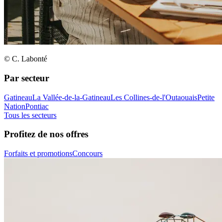
© C. Labonté
Par secteur
Gatineau
La Vallée-de-la-Gatineau
Les Collines-de-l'Outaouais
Petite
Nation
Pontiac
Tous les secteurs
Profitez de nos offres
Forfaits et promotions
Concours