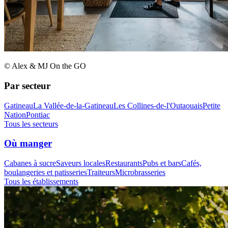
© Alex & MJ On the GO
Par secteur
Gatineau
La Vallée-de-la-Gatineau
Les Collines-de-l'Outaouais
Petite
Nation
Pontiac
Tous les secteurs
Où manger
Cabanes à sucre
Saveurs locales
Restaurants
Pubs et bars
Cafés,
boulangeries et patisseries
Traiteurs
Microbrasseries
Tous les établissements