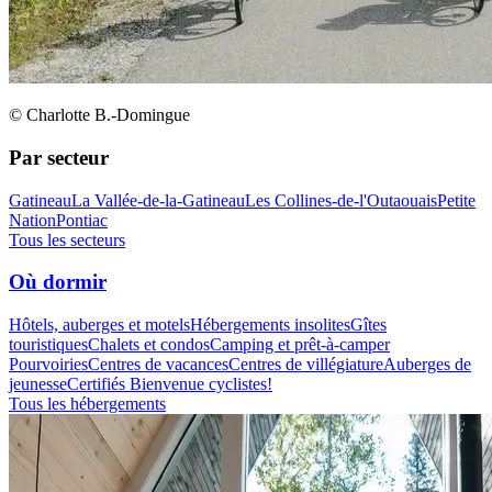
© Charlotte B.-Domingue
Par secteur
Gatineau
La Vallée-de-la-Gatineau
Les Collines-de-l'Outaouais
Petite
Nation
Pontiac
Tous les secteurs
Où dormir
Hôtels, auberges et motels
Hébergements insolites
Gîtes
touristiques
Chalets et condos
Camping et prêt-à-camper
Pourvoiries
Centres de vacances
Centres de villégiature
Auberges de
jeunesse
Certifiés Bienvenue cyclistes!
Tous les hébergements