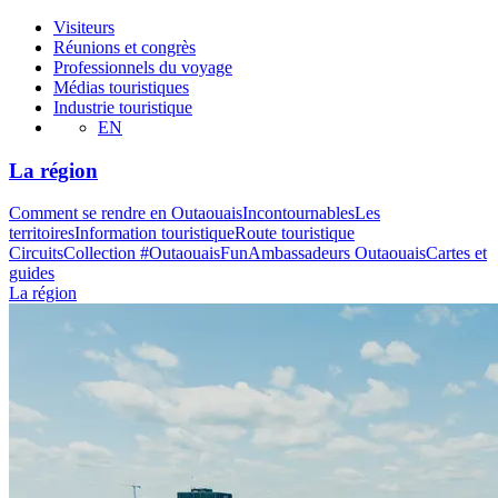
Visiteurs
Réunions et congrès
Professionnels du voyage
Médias touristiques
Industrie touristique
EN
La région
Comment se rendre en Outaouais
Incontournables
Les
territoires
Information touristique
Route touristique
Circuits
Collection #OutaouaisFun
Ambassadeurs Outaouais
Cartes et
guides
La région