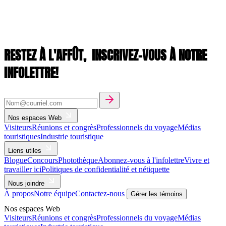
RESTEZ À L'AFFÛT,
INSCRIVEZ-VOUS À NOTRE
INFOLETTRE!
Nos espaces Web
Visiteurs
Réunions et congrès
Professionnels du voyage
Médias
touristiques
Industrie touristique
Liens utiles
Blogue
Concours
Photothèque
Abonnez-vous à l'infolettre
Vivre et
travailler ici
Politiques de confidentialité et nétiquette
Nous joindre
À propos
Notre équipe
Contactez-nous
Gérer les témoins
Nos espaces Web
Visiteurs
Réunions et congrès
Professionnels du voyage
Médias