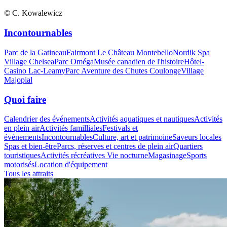
© C. Kowalewicz
Incontournables
Parc de la Gatineau
Fairmont Le Château Montebello
Nordik Spa
Village Chelsea
Parc Oméga
Musée canadien de l'histoire
Hôtel-
Casino Lac-Leamy
Parc Aventure des Chutes Coulonge
Village
Majopial
Quoi faire
Calendrier des événements
Activités aquatiques et nautiques
Activités
en plein air
Activités familliales
Festivals et
événements
Incontournables
Culture, art et patrimoine
Saveurs locales
Spas et bien-être
Parcs, réserves et centres de plein air
Quartiers
touristiques
Activités récréatives
Vie nocturne
Magasinage
Sports
motorisés
Location d'équipement
Tous les attraits