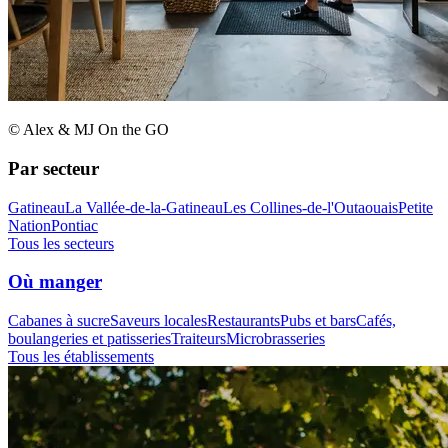
© Alex & MJ On the GO
Par secteur
Gatineau
La Vallée-de-la-Gatineau
Les Collines-de-l'Outaouais
Petite
Nation
Pontiac
Tous les secteurs
Où manger
Cabanes à sucre
Saveurs locales
Restaurants
Pubs et bars
Cafés,
boulangeries et patisseries
Traiteurs
Microbrasseries
Tous les établissements