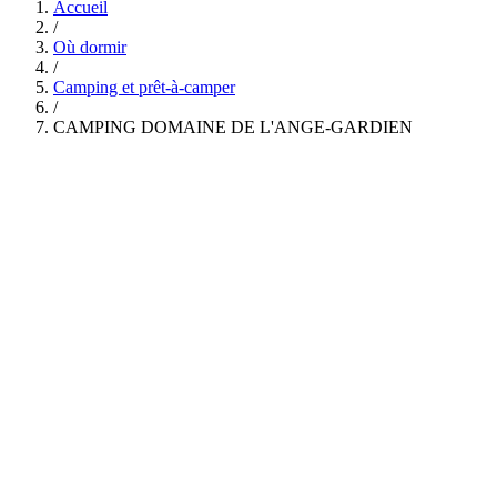
Accueil
/
Où dormir
/
Camping et prêt-à-camper
/
CAMPING DOMAINE DE L'ANGE-GARDIEN