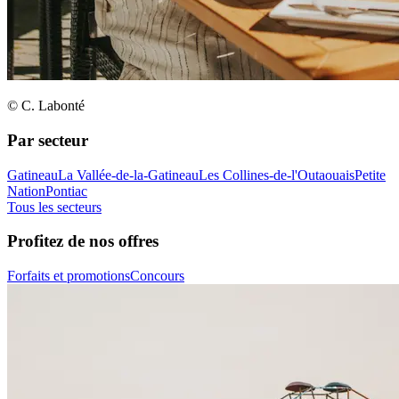
© C. Labonté
Par secteur
Gatineau
La Vallée-de-la-Gatineau
Les Collines-de-l'Outaouais
Petite
Nation
Pontiac
Tous les secteurs
Profitez de nos offres
Forfaits et promotions
Concours