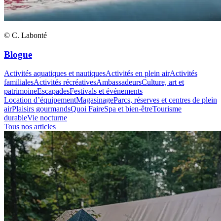
© C. Labonté
Blogue
Activités aquatiques et nautiques
Activités en plein air
Activités
familiales
Activités récréatives
Ambassadeurs
Culture, art et
patrimoine
Escapades
Festivals et événements
Location d’équipement
Magasinage
Parcs, réserves et centres de plein
air
Plaisirs gourmands
Quoi Faire
Spa et bien-être
Tourisme
durable
Vie nocturne
Tous nos articles