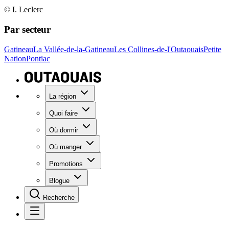
© I. Leclerc
Par secteur
Gatineau
La Vallée-de-la-Gatineau
Les Collines-de-l'Outaouais
Petite
Nation
Pontiac
La région
Quoi faire
Où dormir
Où manger
Promotions
Blogue
Recherche