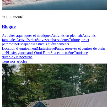
© C. Labonté
Blogue
Activités aquatiques et nautiques
Activités en plein air
Activités
familiales
Activités récréatives
Ambassadeurs
Culture, art et
patrimoine
Escapades
Festivals et événements
Location d’équipement
Magasinage
Parcs, réserves et centres de plein
air
Plaisirs gourmands
Quoi Faire
Spa et bien-être
Tourisme
durable
Vie nocturne
Tous nos articles