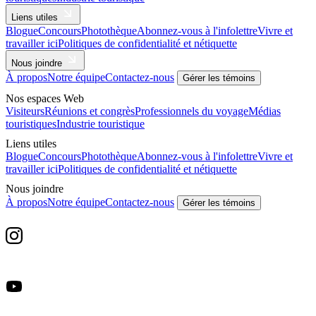
Liens utiles
Blogue
Concours
Photothèque
Abonnez-vous à l'infolettre
Vivre et
travailler ici
Politiques de confidentialité et nétiquette
Nous joindre
À propos
Notre équipe
Contactez-nous
Gérer les témoins
Nos espaces Web
Visiteurs
Réunions et congrès
Professionnels du voyage
Médias
touristiques
Industrie touristique
Liens utiles
Blogue
Concours
Photothèque
Abonnez-vous à l'infolettre
Vivre et
travailler ici
Politiques de confidentialité et nétiquette
Nous joindre
À propos
Notre équipe
Contactez-nous
Gérer les témoins