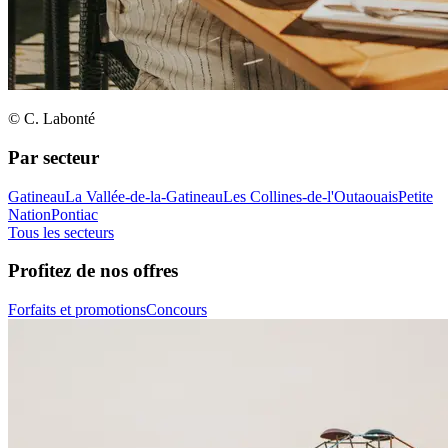
© C. Labonté
Par secteur
Gatineau
La Vallée-de-la-Gatineau
Les Collines-de-l'Outaouais
Petite
Nation
Pontiac
Tous les secteurs
Profitez de nos offres
Forfaits et promotions
Concours