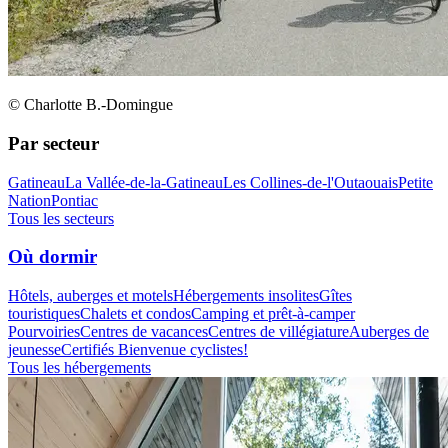
© Charlotte B.-Domingue
Par secteur
Gatineau
La Vallée-de-la-Gatineau
Les Collines-de-l'Outaouais
Petite
Nation
Pontiac
Tous les secteurs
Où dormir
Hôtels, auberges et motels
Hébergements insolites
Gîtes
touristiques
Chalets et condos
Camping et prêt-à-camper
Pourvoiries
Centres de vacances
Centres de villégiature
Auberges de
jeunesse
Certifiés Bienvenue cyclistes!
Tous les hébergements