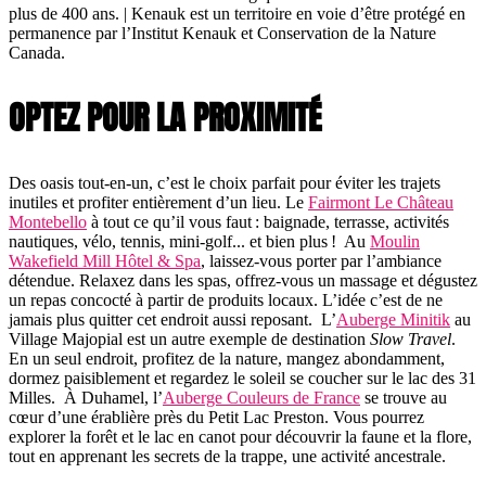
plus de 400 ans. | Kenauk est un territoire en voie d’être protégé en
permanence par l’Institut Kenauk et Conservation de la Nature
Canada.
OPTEZ POUR LA PROXIMITÉ
Des oasis tout-en-un, c’est le choix parfait pour éviter les trajets
inutiles et profiter entièrement d’un lieu. Le
Fairmont Le Château
Montebello
à tout ce qu’il vous faut : baignade, terrasse, activités
nautiques, vélo, tennis, mini-golf... et bien plus ! Au
Moulin
Wakefield Mill Hôtel & Spa
, laissez-vous porter par l’ambiance
détendue. Relaxez dans les spas, offrez-vous un massage et dégustez
un repas concocté à partir de produits locaux. L’idée c’est de ne
jamais plus quitter cet endroit aussi reposant. L’
Auberge Minitik
au
Village Majopial est un autre exemple de destination
Slow Travel
.
En un seul endroit, profitez de la nature, mangez abondamment,
dormez paisiblement et regardez le soleil se coucher sur le lac des 31
Milles. À Duhamel, l’
Auberge Couleurs de France
se trouve au
cœur d’une érablière près du Petit Lac Preston. Vous pourrez
explorer la forêt et le lac en canot pour découvrir la faune et la flore,
tout en apprenant les secrets de la trappe, une activité ancestrale.