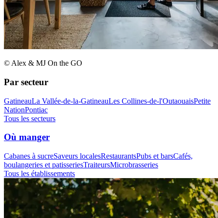
© Alex & MJ On the GO
Par secteur
Gatineau
La Vallée-de-la-Gatineau
Les Collines-de-l'Outaouais
Petite
Nation
Pontiac
Tous les secteurs
Où manger
Cabanes à sucre
Saveurs locales
Restaurants
Pubs et bars
Cafés,
boulangeries et patisseries
Traiteurs
Microbrasseries
Tous les établissements