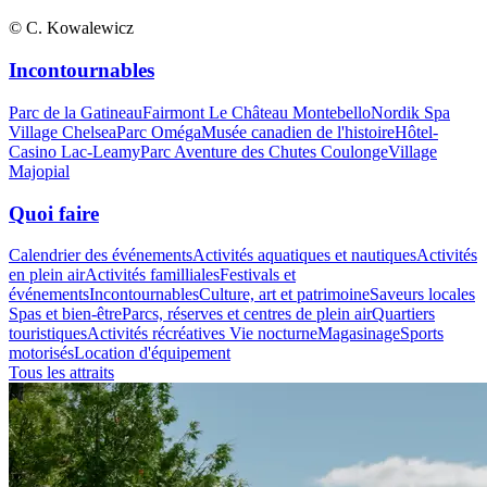
© C. Kowalewicz
Incontournables
Parc de la Gatineau
Fairmont Le Château Montebello
Nordik Spa
Village Chelsea
Parc Oméga
Musée canadien de l'histoire
Hôtel-
Casino Lac-Leamy
Parc Aventure des Chutes Coulonge
Village
Majopial
Quoi faire
Calendrier des événements
Activités aquatiques et nautiques
Activités
en plein air
Activités familliales
Festivals et
événements
Incontournables
Culture, art et patrimoine
Saveurs locales
Spas et bien-être
Parcs, réserves et centres de plein air
Quartiers
touristiques
Activités récréatives
Vie nocturne
Magasinage
Sports
motorisés
Location d'équipement
Tous les attraits