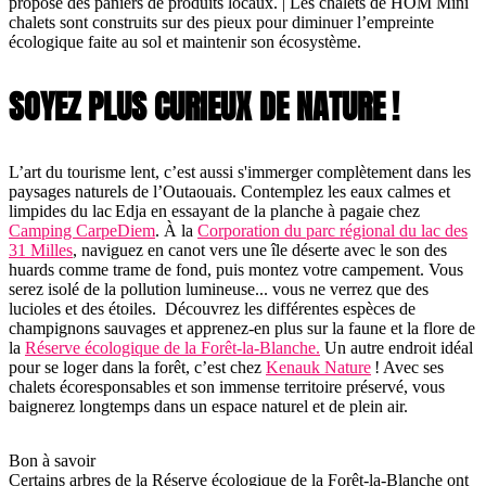
propose des paniers de produits locaux. | Les chalets de HOM Mini
chalets sont construits sur des pieux pour diminuer l’empreinte
écologique faite au sol et maintenir son écosystème.
SOYEZ PLUS CURIEUX DE NATURE !
L’art du tourisme lent, c’est aussi s'immerger complètement dans les
paysages naturels de l’Outaouais. Contemplez les eaux calmes et
limpides du lac Edja en essayant de la planche à pagaie chez
Camping CarpeDiem
. À la
Corporation du parc régional du lac des
31 Milles
, naviguez en canot vers une île déserte avec le son des
huards comme trame de fond, puis montez votre campement. Vous
serez isolé de la pollution lumineuse... vous ne verrez que des
lucioles et des étoiles. Découvrez les différentes espèces de
champignons sauvages et apprenez-en plus sur la faune et la flore de
la
Réserve écologique de la Forêt-la-Blanche.
Un autre endroit idéal
pour se loger dans la forêt, c’est chez
Kenauk Nature
! Avec ses
chalets écoresponsables et son immense territoire préservé, vous
baignerez longtemps dans un espace naturel et de plein air.
Bon à savoir
Certains arbres de la Réserve écologique de la Forêt-la-Blanche ont