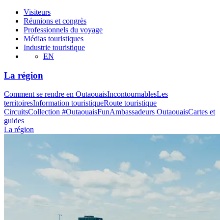
Visiteurs
Réunions et congrès
Professionnels du voyage
Médias touristiques
Industrie touristique
EN
La région
Comment se rendre en Outaouais
Incontournables
Les
territoires
Information touristique
Route touristique
Circuits
Collection #OutaouaisFun
Ambassadeurs Outaouais
Cartes et
guides
La région