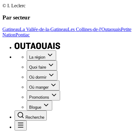
© I. Leclerc
Par secteur
Gatineau
La Vallée-de-la-Gatineau
Les Collines-de-l'Outaouais
Petite
Nation
Pontiac
La région
Quoi faire
Où dormir
Où manger
Promotions
Blogue
Recherche