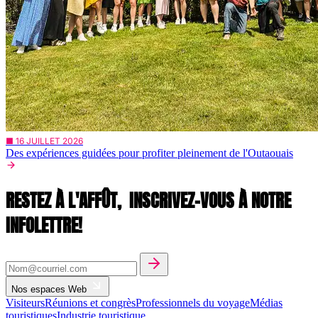
■ 16 JUILLET 2026
Des expériences guidées pour profiter pleinement de l'Outaouais
RESTEZ À L'AFFÛT,
INSCRIVEZ-VOUS À NOTRE
INFOLETTRE!
Nos espaces Web
Visiteurs
Réunions et congrès
Professionnels du voyage
Médias
touristiques
Industrie touristique