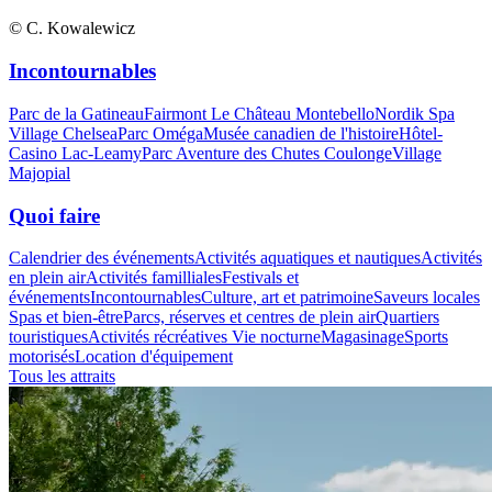
© C. Kowalewicz
Incontournables
Parc de la Gatineau
Fairmont Le Château Montebello
Nordik Spa
Village Chelsea
Parc Oméga
Musée canadien de l'histoire
Hôtel-
Casino Lac-Leamy
Parc Aventure des Chutes Coulonge
Village
Majopial
Quoi faire
Calendrier des événements
Activités aquatiques et nautiques
Activités
en plein air
Activités familliales
Festivals et
événements
Incontournables
Culture, art et patrimoine
Saveurs locales
Spas et bien-être
Parcs, réserves et centres de plein air
Quartiers
touristiques
Activités récréatives
Vie nocturne
Magasinage
Sports
motorisés
Location d'équipement
Tous les attraits