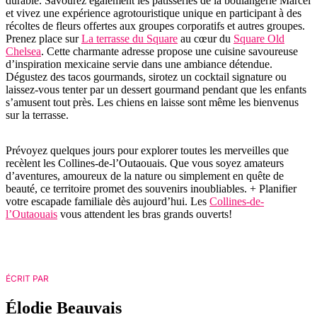
durable. Savourez également les pâtisseries de la boulangerie Marcel
et vivez une expérience agrotouristique unique en participant à des
récoltes de fleurs offertes aux groupes corporatifs et autres groupes.
Prenez place sur
La terrasse du Square
au cœur du
Square Old
Chelsea
. Cette charmante adresse propose une cuisine savoureuse
d’inspiration mexicaine servie dans une ambiance détendue.
Dégustez des tacos gourmands, sirotez un cocktail signature ou
laissez-vous tenter par un dessert gourmand pendant que les enfants
s’amusent tout près. Les chiens en laisse sont même les bienvenus
sur la terrasse.
Prévoyez quelques jours pour explorer toutes les merveilles que
recèlent les Collines-de-l’Outaouais. Que vous soyez amateurs
d’aventures, amoureux de la nature ou simplement en quête de
beauté, ce territoire promet des souvenirs inoubliables. + Planifier
votre escapade familiale dès aujourd’hui. Les
Collines-de-
l’Outaouais
vous attendent les bras grands ouverts!
ÉCRIT PAR
Élodie Beauvais