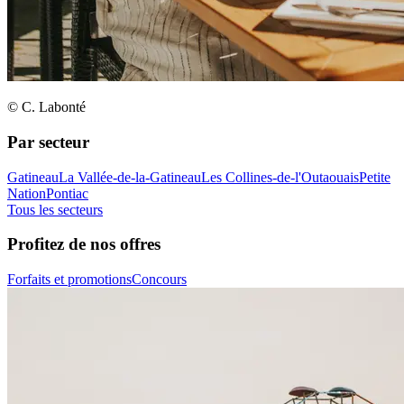
© C. Labonté
Par secteur
Gatineau
La Vallée-de-la-Gatineau
Les Collines-de-l'Outaouais
Petite
Nation
Pontiac
Tous les secteurs
Profitez de nos offres
Forfaits et promotions
Concours