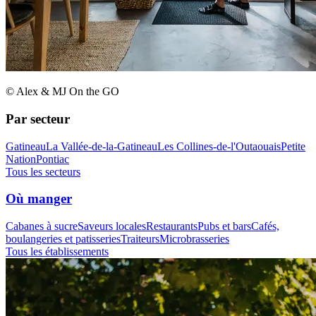
© Alex & MJ On the GO
Par secteur
Gatineau
La Vallée-de-la-Gatineau
Les Collines-de-l'Outaouais
Petite
Nation
Pontiac
Tous les secteurs
Où manger
Cabanes à sucre
Saveurs locales
Restaurants
Pubs et bars
Cafés,
boulangeries et patisseries
Traiteurs
Microbrasseries
Tous les établissements