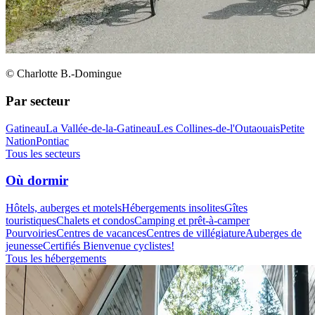
© Charlotte B.-Domingue
Par secteur
Gatineau
La Vallée-de-la-Gatineau
Les Collines-de-l'Outaouais
Petite
Nation
Pontiac
Tous les secteurs
Où dormir
Hôtels, auberges et motels
Hébergements insolites
Gîtes
touristiques
Chalets et condos
Camping et prêt-à-camper
Pourvoiries
Centres de vacances
Centres de villégiature
Auberges de
jeunesse
Certifiés Bienvenue cyclistes!
Tous les hébergements