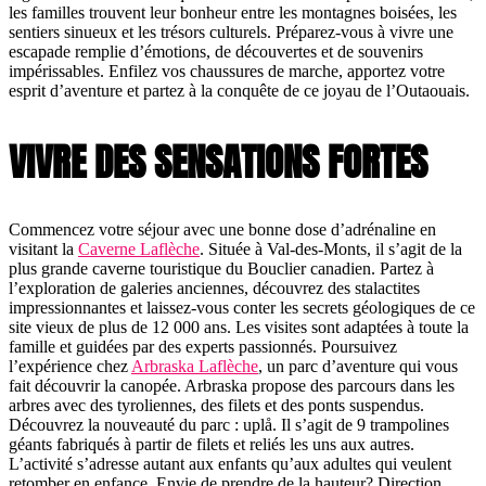
les familles trouvent leur bonheur entre les montagnes boisées, les
sentiers sinueux et les trésors culturels. Préparez-vous à vivre une
escapade remplie d’émotions, de découvertes et de souvenirs
impérissables. Enfilez vos chaussures de marche, apportez votre
esprit d’aventure et partez à la conquête de ce joyau de l’Outaouais.
VIVRE DES SENSATIONS FORTES
Commencez votre séjour avec une bonne dose d’adrénaline en
visitant la
Caverne Laflèche
. Située à Val-des-Monts, il s’agit de la
plus grande caverne touristique du Bouclier canadien. Partez à
l’exploration de galeries anciennes, découvrez des stalactites
impressionnantes et laissez-vous conter les secrets géologiques de ce
site vieux de plus de 12 000 ans. Les visites sont adaptées à toute la
famille et guidées par des experts passionnés. Poursuivez
l’expérience chez
Arbraska Laflèche
, un parc d’aventure qui vous
fait découvrir la canopée. Arbraska propose des parcours dans les
arbres avec des tyroliennes, des filets et des ponts suspendus.
Découvrez la nouveauté du parc : uplå. Il s’agit de 9 trampolines
géants fabriqués à partir de filets et reliés les uns aux autres.
L’activité s’adresse autant aux enfants qu’aux adultes qui veulent
retomber en enfance. Envie de prendre de la hauteur? Direction