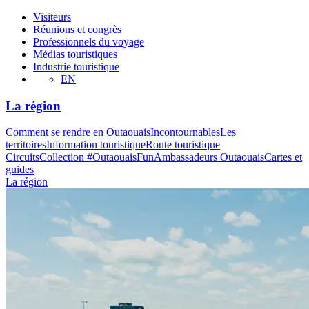
Visiteurs
Réunions et congrès
Professionnels du voyage
Médias touristiques
Industrie touristique
EN
La région
Comment se rendre en Outaouais
Incontournables
Les
territoires
Information touristique
Route touristique
Circuits
Collection #OutaouaisFun
Ambassadeurs Outaouais
Cartes et
guides
La région