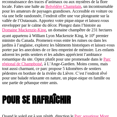
reconnaissance des traces d’animaux ou aux mystères de la flore
locale. Faites une halte au
Belvédère Champlain
, un incontournable
pour les amateurs de paysages grandioses. Accessible en voiture ou
via une belle randonnée, l’endroit offre une vue plongeante sur la
vallée de l’Outaouais. Apportez votre pique-nique et laissez-vous
envelopper par le calme du décor. Plongez dans l’histoire au
Domaine Mackenzie-King
, un domaine champêtre de 231 hectares
e
ayant appartenu à William Lyon Mackenzie King, le 10
premier
ministre du Canada. Promenez-vous entre les ruines ou dans les
jardins à l’anglaise, explorez les bâtiments historiques et laissez-vous
porter par les anecdotes de ce lieu empreint de mémoire. Les enfants
adorent les petits sentiers et les adultes apprécient l’ambiance
romantique du site. Optez plutôt pour une promenade dans le
Parc
régional de Champboisé
, à L’Ange-Gardien. Moins connu, mais
tout aussi charmant, ce parc propose 5 kilomètres de sentiers
pédestres en bordure de la rivière du Lièvre. C’est l’endroit rêvé
pour une balade relaxante en nature, un pique-nique en famille ou
une partie de pétanque entre amis.
POUR SE RAFRAÎCHIR
Quand le soleil est à son zénith, direction le
Parc aquatique Mont