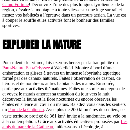
Camp Fortune
! Découvrez l’une des plus longues tyroliennes de la
région, dévalez la montagne à toute vitesse sur une luge sur rail et
mettez vos habiletés à l’épreuve dans un parcours aérien. La vue est
à couper le souffle et les activités font le bonheur des familles
sportives.
EXPLORER LA NATURE
Pour ralentir le rythme, laissez-vous bercer par la tranquillité du
Parc-Nature Éco-Odyssée
à Wakefield. Montez à bord d’une
embarcation et glissez à travers un immense labyrinthe aquatique
formé par des canaux naturels. Faites l’observation de castors, de
hérons et de nombreux autres habitants des marais. En soirée,
participez aux activités thématiques. Faites une sortie au crépuscule
et voyez le marais amorcer sa transition du jour vers la nuit,
découvrez la faune et la flore nocturnes ou encore observez les
étoiles en silence au cœur du marais. Baladez-vous dans les sentiers
du
Parc de la Gatineau
. Avec plus de 200 kilomètres de sentiers, ce
2
vaste territoire protégé de 361 km
invite à la randonnée, au vélo ou
à la contemplation. Grâce aux activités éducatives proposées par
Les
amis du parc de la Gatineau
, initiez-vous à l’écologie, à la