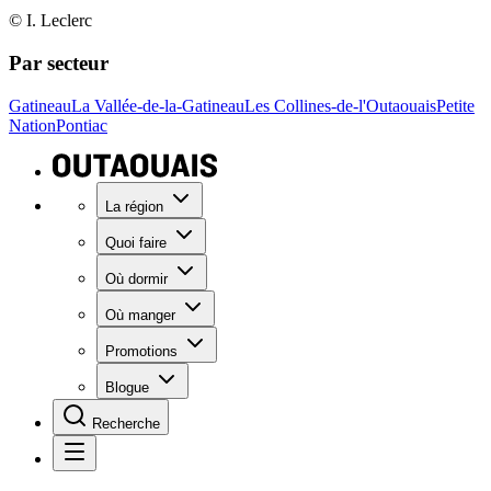
© I. Leclerc
Par secteur
Gatineau
La Vallée-de-la-Gatineau
Les Collines-de-l'Outaouais
Petite
Nation
Pontiac
La région
Quoi faire
Où dormir
Où manger
Promotions
Blogue
Recherche