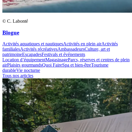
© C. Labonté
Blogue
Activités aquatiques et nautiques
Activités en plein air
Activités
familiales
Activités récréatives
Ambassadeurs
Culture, art et
patrimoine
Escapades
Festivals et événements
Location d’équipement
Magasinage
Parcs, réserves et centres de plein
air
Plaisirs gourmands
Quoi Faire
Spa et bien-être
Tourisme
durable
Vie nocturne
Tous nos articles