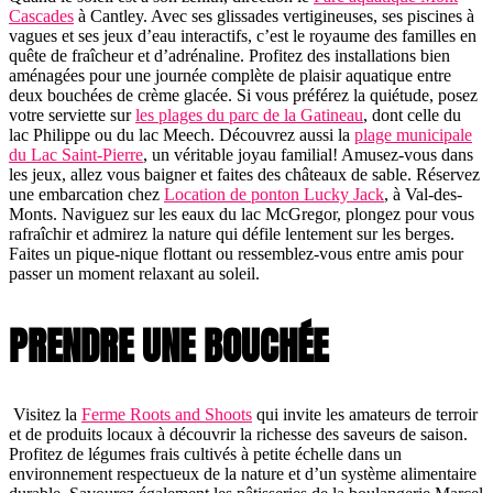
Cascades
à Cantley. Avec ses glissades vertigineuses, ses piscines à
vagues et ses jeux d’eau interactifs, c’est le royaume des familles en
quête de fraîcheur et d’adrénaline. Profitez des installations bien
aménagées pour une journée complète de plaisir aquatique entre
deux bouchées de crème glacée. Si vous préférez la quiétude, posez
votre serviette sur
les plages du parc de la Gatineau
, dont celle du
lac Philippe ou du lac Meech. Découvrez aussi la
plage municipale
du Lac Saint-Pierre
, un véritable joyau familial! Amusez-vous dans
les jeux, allez vous baigner et faites des châteaux de sable. Réservez
une embarcation chez
Location de ponton Lucky Jack
, à Val-des-
Monts. Naviguez sur les eaux du lac McGregor, plongez pour vous
rafraîchir et admirez la nature qui défile lentement sur les berges.
Faites un pique-nique flottant ou ressemblez-vous entre amis pour
passer un moment relaxant au soleil.
PRENDRE UNE BOUCHÉE
Visitez la
Ferme Roots and Shoots
qui invite les amateurs de terroir
et de produits locaux à découvrir la richesse des saveurs de saison.
Profitez de légumes frais cultivés à petite échelle dans un
environnement respectueux de la nature et d’un système alimentaire